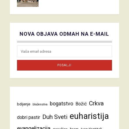
NOVA OBJAVA ODMAH NA E-MAIL
Crkva
bogatstvo
Božić
bdijenje
blaženstva
euharistija
Duh Sveti
dobri pastir
evangelizacija
gorušica
hram
Ivan Krstitelj