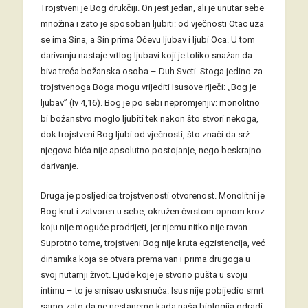
Trojstveni je Bog drukčiji. On jest jedan, ali je unutar sebe
množina i zato je sposoban ljubiti: od vječnosti Otac uza
se ima Sina, a Sin prima Očevu ljubav i ljubi Oca. U tom
darivanju nastaje vrtlog ljubavi koji je toliko snažan da
biva treća božanska osoba – Duh Sveti. Stoga jedino za
trojstvenoga Boga mogu vrijediti Isusove riječi: „Bog je
ljubav” (Iv 4,16). Bog je po sebi nepromjenjiv: monolitno
bi božanstvo moglo ljubiti tek nakon što stvori nekoga,
dok trojstveni Bog ljubi od vječnosti, što znači da srž
njegova bića nije apsolutno postojanje, nego beskrajno
darivanje.
Druga je posljedica trojstvenosti otvorenost. Monolitni je
Bog krut i zatvoren u sebe, okružen čvrstom opnom kroz
koju nije moguće prodrijeti, jer njemu nitko nije ravan.
Suprotno tome, trojstveni Bog nije kruta egzistencija, već
dinamika koja se otvara prema van i prima drugoga u
svoj nutarnji život. Ljude koje je stvorio pušta u svoju
intimu – to je smisao uskrsnuća. Isus nije pobijedio smrt
samo zato da ne nestanemo kada naša biologija odradi