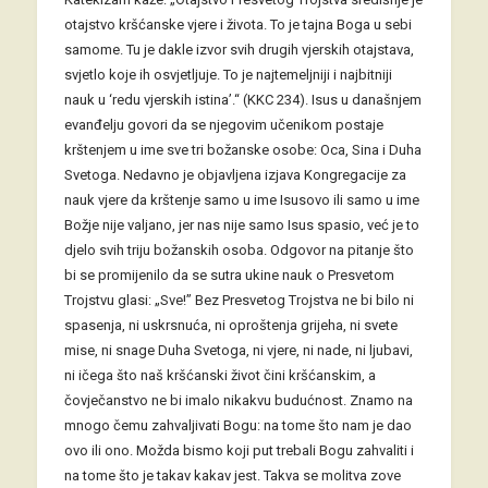
otajstvo kršćanske vjere i života. To je tajna Boga u sebi
samome. Tu je dakle izvor svih drugih vjerskih otajstava,
svjetlo koje ih osvjetljuje. To je najtemeljniji i najbitniji
nauk u ‘redu vjerskih istina’.“ (KKC 234). Isus u današnjem
evanđelju govori da se njegovim učenikom postaje
krštenjem u ime sve tri božanske osobe: Oca, Sina i Duha
Svetoga. Nedavno je objavljena izjava Kongregacije za
nauk vjere da krštenje samo u ime Isusovo ili samo u ime
Božje nije valjano, jer nas nije samo Isus spasio, već je to
djelo svih triju božanskih osoba. Odgovor na pitanje što
bi se promijenilo da se sutra ukine nauk o Presvetom
Trojstvu glasi: „Sve!” Bez Presvetog Trojstva ne bi bilo ni
spasenja, ni uskrsnuća, ni oproštenja grijeha, ni svete
mise, ni snage Duha Svetoga, ni vjere, ni nade, ni ljubavi,
ni ičega što naš kršćanski život čini kršćanskim, a
čovječanstvo ne bi imalo nikakvu budućnost. Znamo na
mnogo čemu zahvaljivati Bogu: na tome što nam je dao
ovo ili ono. Možda bismo koji put trebali Bogu zahvaliti i
na tome što je takav kakav jest. Takva se molitva zove