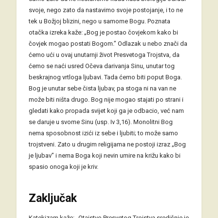
svoje, nego zato da nastavimo svoje postojanje, i to ne
tek u Božjoj blizini, nego u samome Bogu. Poznata
otačka izreka kaže: „Bog je postao čovjekom kako bi
čovjek mogao postati Bogom.” Odlazak u nebo znači da
ćemo ući u ovaj unutarnji život Presvetoga Trojstva, da
ćemo se naći usred Očeva darivanja Sinu, unutar tog
beskrajnog vrtloga ljubavi. Tada ćemo biti poput Boga.
Bog je unutar sebe čista ljubav, pa stoga ni na van ne
može biti ništa drugo. Bog nije mogao stajati po strani i
gledati kako propada svijet koji ga je odbacio, već nam
se daruje u svome Sinu (usp. Iv 3,16). Monolitni Bog
nema sposobnost izići iz sebe i ljubiti; to može samo
trojstveni. Zato u drugim religijama ne postoji izraz „Bog
je ljubav” i nema Boga koji nevin umire na križu kako bi
spasio onoga koji je kriv.
Zaključak
Katekizam kaže: „Otajstvo Presvetog Trojstva središnje je