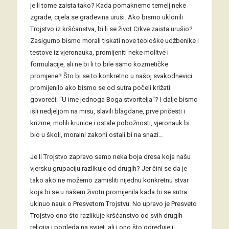
je li tome zaista tako? Kada pomaknemo temelj neke
zgrade, cijela se građevina uruši. Ako bismo uklonili
Trojstvo iz kršćanstva, bi li se život Crkve zaista urušio?
Zasigurno bismo morali tiskati nove teološke udžbenike i
testove iz vjeronauka, promijeniti neke molitve i
formulacije, ali ne bi li to bile samo kozmetičke
promjene? Što bi se to konkretno u našoj svakodnevici
promijenilo ako bismo se od sutra počeli križati
govoreći: “U ime jednoga Boga stvoritelja“? I dalje bismo
išli nedjeljom na misu, slavili blagdane, prve pričesti i
krizme, molili krunice i ostale pobožnosti, vjeronauk bi
bio u školi, moralni zakoni ostali bi na snazi…
Je li Trojstvo zapravo samo neka boja dresa koja našu
vjersku grupaciju razlikuje od drugih? Jer čini se da je
tako ako ne možemo zamisliti nijednu konkretnu stvar
koja bi se u našem životu promijenila kada bi se sutra
ukinuo nauk o Presvetom Trojstvu. No upravo je Presveto
Trojstvo ono što razlikuje kršćanstvo od svih drugih
religija i pogleda na svijet, ali i ono što određuje i