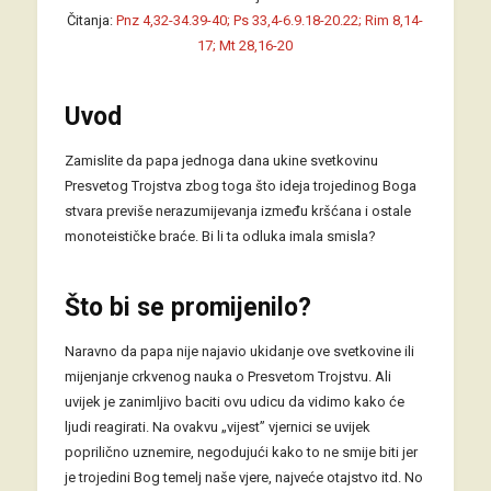
Čitanja:
Pnz 4,32-34.39-40; Ps 33,4-6.9.18-20.22; Rim 8,14-
17; Mt 28,16-20
Uvod
Zamislite da papa jednoga dana ukine svetkovinu
Presvetog Trojstva zbog toga što ideja trojedinog Boga
stvara previše nerazumijevanja između kršćana i ostale
monoteističke braće. Bi li ta odluka imala smisla?
Što bi se promijenilo?
Naravno da papa nije najavio ukidanje ove svetkovine ili
mijenjanje crkvenog nauka o Presvetom Trojstvu. Ali
uvijek je zanimljivo baciti ovu udicu da vidimo kako će
ljudi reagirati. Na ovakvu „vijest” vjernici se uvijek
poprilično uznemire, negodujući kako to ne smije biti jer
je trojedini Bog temelj naše vjere, najveće otajstvo itd. No