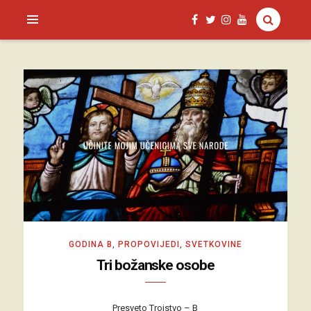
SAGUD.XYZ
GODINA B
,
PROPOVIJEDI
,
SVETKOVINE
Tri božanske osobe
Presveto Trojstvo – B