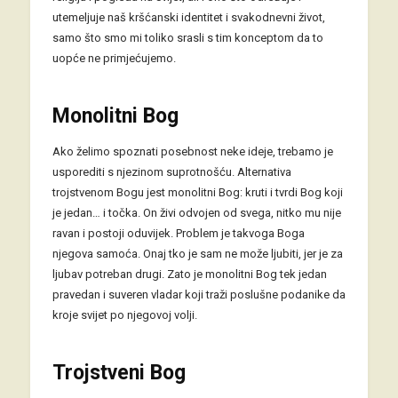
utemeljuje naš kršćanski identitet i svakodnevni život,
samo što smo mi toliko srasli s tim konceptom da to
uopće ne primjećujemo.
Monolitni Bog
Ako želimo spoznati posebnost neke ideje, trebamo je
usporediti s njezinom suprotnošću. Alternativa
trojstvenom Bogu jest monolitni Bog: kruti i tvrdi Bog koji
je jedan… i točka. On živi odvojen od svega, nitko mu nije
ravan i postoji oduvijek. Problem je takvoga Boga
njegova samoća. Onaj tko je sam ne može ljubiti, jer je za
ljubav potreban drugi. Zato je monolitni Bog tek jedan
pravedan i suveren vladar koji traži poslušne podanike da
kroje svijet po njegovoj volji.
Trojstveni Bog