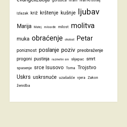
ljubav
krštenje
kušnje
križ
Izlazak
molitva
Marija
milost
Matej
milosrđe
obraćenje
Petar
muka
oholost
poziv
poslanje
poniznost
preobraženje
progoni
pustinja
smrt
slijepac
razmetni sin
srce Isusovo
Trojstvo
spasenje
Toma
Uskrs
uskrsnuće
uzašašće
vjera
Zakon
ženidba