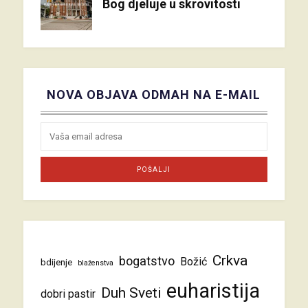
Bog djeluje u skrovitosti
NOVA OBJAVA ODMAH NA E-MAIL
Crkva
bogatstvo
Božić
bdijenje
blaženstva
euharistija
Duh Sveti
dobri pastir