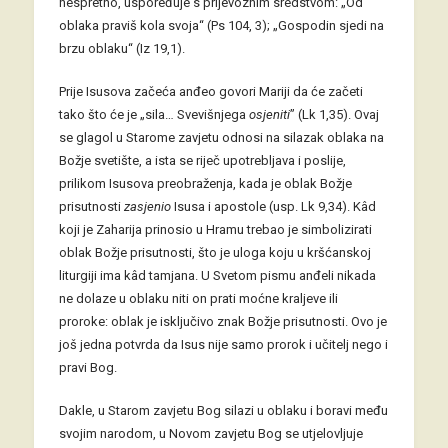
nespretno, uspoređuje s prijevoznim sredstvom: „Od
oblaka praviš kola svoja“ (Ps 104, 3); „Gospodin sjedi na
brzu oblaku“ (Iz 19,1).
Prije Isusova začeća anđeo govori Mariji da će začeti
tako što će je „sila… Svevišnjega
osjeniti
” (Lk 1,35). Ovaj
se glagol u Starome zavjetu odnosi na silazak oblaka na
Božje svetište, a ista se riječ upotrebljava i poslije,
prilikom Isusova preobraženja, kada je oblak Božje
prisutnosti
zasjenio
Isusa i apostole (usp. Lk 9,34). Kâd
koji je Zaharija prinosio u Hramu trebao je simbolizirati
oblak Božje prisutnosti, što je uloga koju u kršćanskoj
liturgiji ima kâd tamjana. U Svetom pismu anđeli nikada
ne dolaze u oblaku niti on prati moćne kraljeve ili
proroke: oblak je isključivo znak Božje prisutnosti. Ovo je
još jedna potvrda da Isus nije samo prorok i učitelj nego i
pravi Bog.
Dakle, u Starom zavjetu Bog silazi u oblaku i boravi među
svojim narodom, u Novom zavjetu Bog se utjelovljuje