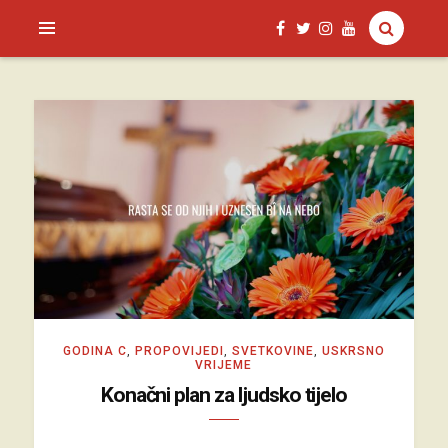
SAGUD.XYZ
GODINA C
,
PROPOVIJEDI
,
SVETKOVINE
,
USKRSNO
VRIJEME
Konačni plan za ljudsko tijelo