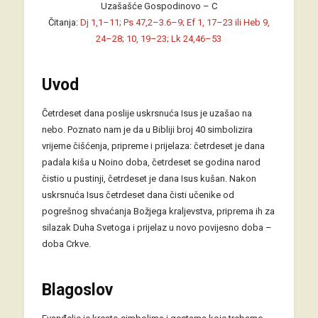
Uzašašće Gospodinovo – C
Čitanja:
Dj 1,1–11; Ps 47,2–3.6–9; Ef 1, 17–23 ili Heb 9,
24–28; 10, 19–23; Lk 24,46–53
Uvod
Četrdeset dana poslije uskrsnuća Isus je uzašao na
nebo. Poznato nam je da u Bibliji broj 40 simbolizira
vrijeme čišćenja, pripreme i prijelaza: četrdeset je dana
padala kiša u Noino doba, četrdeset se godina narod
čistio u pustinji, četrdeset je dana Isus kušan. Nakon
uskrsnuća Isus četrdeset dana čisti učenike od
pogrešnog shvaćanja Božjega kraljevstva, priprema ih za
silazak Duha Svetoga i prijelaz u novo povijesno doba –
doba Crkve.
Blagoslov