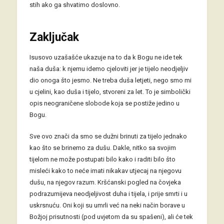
stih ako ga shvatimo doslovno.
Zaključak
Isusovo uzašašće ukazuje na to da k Bogu ne ide tek
naša duša: k njemu idemo cjeloviti jer je tijelo neodjeljiv
dio onoga što jesmo. Ne treba duša letjeti, nego smo mi
u cjelini, kao duša i tijelo, stvoreni za let. To je simbolički
opis neograničene slobode koja se postiže jedino u
Bogu.
Sve ovo znači da smo se dužni brinuti za tijelo jednako
kao što se brinemo za dušu. Dakle, nitko sa svojim
tijelom ne može postupati bilo kako i raditi bilo što
misleći kako to neće imati nikakav utjecaj na njegovu
dušu, na njegov razum. Kršćanski pogled na čovjeka
podrazumijeva neodjeljivost duha i tijela, i prije smrti i u
uskrsnuću. Oni koji su umrli već na neki način borave u
Božjoj prisutnosti (pod uvjetom da su spašeni), ali će tek