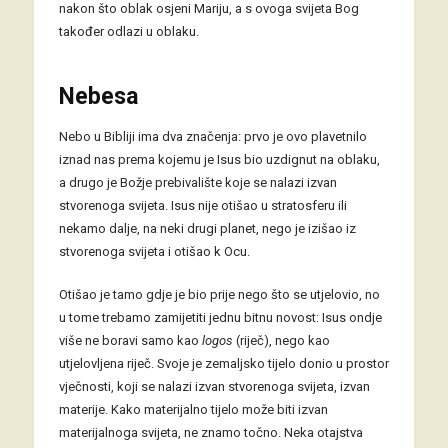
nakon što oblak osjeni Mariju, a s ovoga svijeta Bog
također odlazi u oblaku.
Nebesa
Nebo u Bibliji ima dva značenja: prvo je ovo plavetnilo
iznad nas prema kojemu je Isus bio uzdignut na oblaku,
a drugo je Božje prebivalište koje se nalazi izvan
stvorenoga svijeta. Isus nije otišao u stratosferu ili
nekamo dalje, na neki drugi planet, nego je izišao iz
stvorenoga svijeta i otišao k Ocu.
Otišao je tamo gdje je bio prije nego što se utjelovio, no
u tome trebamo zamijetiti jednu bitnu novost: Isus ondje
više ne boravi samo kao
logos
(riječ), nego kao
utjelovljena riječ. Svoje je zemaljsko tijelo donio u prostor
vječnosti, koji se nalazi izvan stvorenoga svijeta, izvan
materije. Kako materijalno tijelo može biti izvan
materijalnoga svijeta, ne znamo točno. Neka otajstva