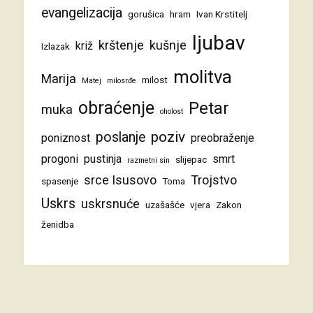
evangelizacija
gorušica
hram
Ivan Krstitelj
ljubav
krštenje
kušnje
križ
Izlazak
molitva
Marija
milost
Matej
milosrđe
obraćenje
Petar
muka
oholost
poziv
poslanje
poniznost
preobraženje
progoni
pustinja
smrt
slijepac
razmetni sin
srce Isusovo
Trojstvo
spasenje
Toma
Uskrs
uskrsnuće
uzašašće
vjera
Zakon
ženidba