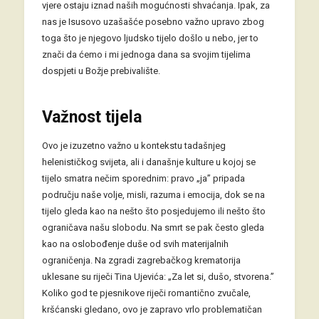
vjere ostaju iznad naših mogućnosti shvaćanja. Ipak, za
nas je Isusovo uzašašće posebno važno upravo zbog
toga što je njegovo ljudsko tijelo došlo u nebo, jer to
znači da ćemo i mi jednoga dana sa svojim tijelima
dospjeti u Božje prebivalište.
Važnost tijela
Ovo je izuzetno važno u kontekstu tadašnjeg
helenističkog svijeta, ali i današnje kulture u kojoj se
tijelo smatra nečim sporednim: pravo „ja” pripada
području naše volje, misli, razuma i emocija, dok se na
tijelo gleda kao na nešto što posjedujemo ili nešto što
ograničava našu slobodu. Na smrt se pak često gleda
kao na oslobođenje duše od svih materijalnih
ograničenja. Na zgradi zagrebačkog krematorija
uklesane su riječi Tina Ujevića: „Za let si, dušo, stvorena.”
Koliko god te pjesnikove riječi romantično zvučale,
kršćanski gledano, ovo je zapravo vrlo problematičan