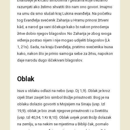
Evanđelje je krcato simbolima i gestama koje trebamo
razumjeti ako želimo shvatiti što nam ono govori. Imajmo
na umu da smo slušali kraj Lukina evanđelja. Na početku
tog Evanđelja svećenik Zaharija u Hramu prinosi žrtveni
kâd, a narod ga vani iščekuje kako bi nakon prinošenja
žrtve dobio njegov blagoslov. No Zaharija je zbog svoga
viđenja postao nijem i nije mogao udijeliti blagoslov (Lk
1, 21s). Sada, na kraju Evanđelja, pratimo svećenika Isusa
kako, nakon što je prinio samoga sebe za žrtvu, napokon
daje narodu dugo iščekivani blagoslov.
Oblak
Isus u oblaku odlazi na nebo (usp. Dj 1,9). Oblak je kroz
cijeli Stari zavjet bio simbol Božje prisutnosti: Bog je na
oblaku dolazio govoriti s Mojsijem na Sinaju (usp. Izl
19,9); oblak je bio znak njegove prisutnosti i u Svetištu
(usp. Izl 40,34; 1 Kr 8,10). Oblak uvijek prati Božji dolazak
na zemlju, a na nekim se mjestima u Bibliji čak, pomalo