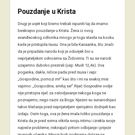
Pouzdanje u Krista
Drugi je uvjet koji bismo trebali ispuniti taj da imamo
beskrajno pouzdanje u Krista. Žena iz ovog
evanđeoskog odlomka mnogo je toga stavila na kocku
kada je pristupila Isusu. Ona je bila Kanaanka, što znači
da je pripadala narodu koji je oduvijek bio u
neprijateljskim odnosima sa Židovima. Ti su se narodi
uzajamno duboko prezirali (usp. Mudr 12,4s). Ova
poganka, dakle, ničice pada pred Isusa i vapi:
„Gospodine, pomozi mi!” kao što i mi na svakoj misi
vapimo: „Gospodine, smiluj se!” Riječ
Gospodine
ovdje
nije pristojna riječ za oslovljavanje nekoga koga ne
poznajemo, nego naziv za Boga. Njezini su sunarodnjaci
takvo klečanje pred neprijateljem vjerojatno doživjeli kao
izdaju. Osim toga, ova je žena imala toliko pouzdanja u
Krista da je pred svima otkrila svoju intimu i izrekla svoje
najveće probleme, riskirajući pritom odbijanje i prijezir
Isusovih učenika. Mnogi ljudi godinama dolaze na