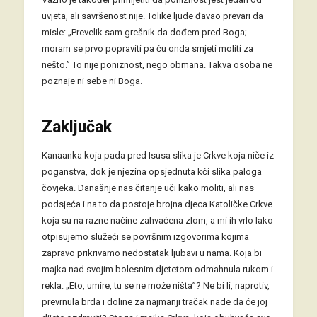
uvjeta, ali savršenost nije. Tolike ljude đavao prevari da
misle: „Prevelik sam grešnik da dođem pred Boga;
moram se prvo popraviti pa ću onda smjeti moliti za
nešto.” To nije poniznost, nego obmana. Takva osoba ne
poznaje ni sebe ni Boga.
Zaključak
Kanaanka koja pada pred Isusa slika je Crkve koja niče iz
poganstva, dok je njezina opsjednuta kći slika paloga
čovjeka. Današnje nas čitanje uči kako moliti, ali nas
podsjeća i na to da postoje brojna djeca Katoličke Crkve
koja su na razne načine zahvaćena zlom, a mi ih vrlo lako
otpisujemo služeći se površnim izgovorima kojima
zapravo prikrivamo nedostatak ljubavi u nama. Koja bi
majka nad svojim bolesnim djetetom odmahnula rukom i
rekla: „Eto, umire, tu se ne može ništa”? Ne bi li, naprotiv,
prevrnula brda i doline za najmanji tračak nade da će joj