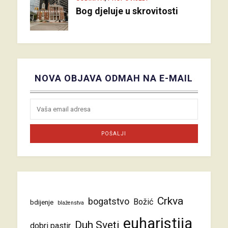
Bog djeluje u skrovitosti
NOVA OBJAVA ODMAH NA E-MAIL
Crkva
bogatstvo
Božić
bdijenje
blaženstva
euharistija
Duh Sveti
dobri pastir