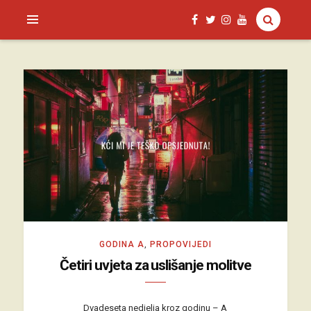
SAGUD.XYZ
GODINA A
,
PROPOVIJEDI
Četiri uvjeta za uslišanje molitve
Dvadeseta nedjelja kroz godinu – A