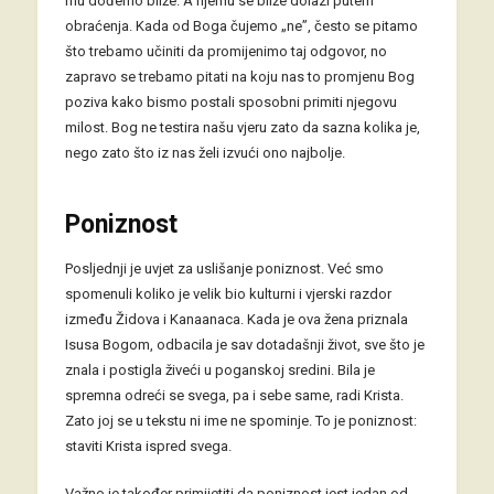
mu dođemo bliže. A njemu se bliže dolazi putem
obraćenja. Kada od Boga čujemo „ne”, često se pitamo
što trebamo učiniti da promijenimo taj odgovor, no
zapravo se trebamo pitati na koju nas to promjenu Bog
poziva kako bismo postali sposobni primiti njegovu
milost. Bog ne testira našu vjeru zato da sazna kolika je,
nego zato što iz nas želi izvući ono najbolje.
Poniznost
Posljednji je uvjet za uslišanje poniznost. Već smo
spomenuli koliko je velik bio kulturni i vjerski razdor
između Židova i Kanaanaca. Kada je ova žena priznala
Isusa Bogom, odbacila je sav dotadašnji život, sve što je
znala i postigla živeći u poganskoj sredini. Bila je
spremna odreći se svega, pa i sebe same, radi Krista.
Zato joj se u tekstu ni ime ne spominje. To je poniznost:
staviti Krista ispred svega.
Važno je također primijetiti da poniznost jest jedan od