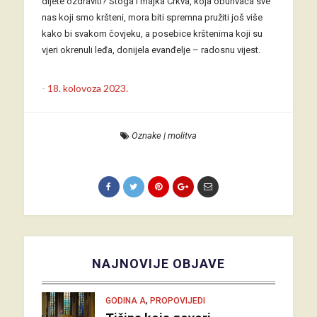
dijete ozdraviti? Stoga i majka Crkva, koja obuhvaća sve
nas koji smo kršteni, mora biti spremna pružiti još više
kako bi svakom čovjeku, a posebice krštenima koji su
vjeri okrenuli leđa, donijela evanđelje – radosnu vijest.
-
18. kolovoza 2023.
Oznake
|
molitva
NAJNOVIJE OBJAVE
,
GODINA A
PROPOVIJEDI