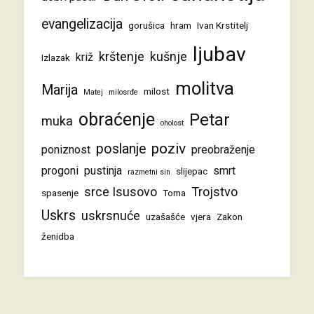
evangelizacija
gorušica
hram
Ivan Krstitelj
ljubav
krštenje
kušnje
križ
Izlazak
molitva
Marija
milost
Matej
milosrđe
obraćenje
Petar
muka
oholost
poziv
poslanje
poniznost
preobraženje
progoni
pustinja
smrt
slijepac
razmetni sin
srce Isusovo
Trojstvo
spasenje
Toma
Uskrs
uskrsnuće
uzašašće
vjera
Zakon
ženidba