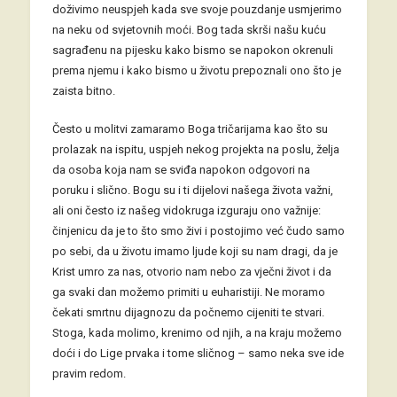
doživimo neuspjeh kada sve svoje pouzdanje usmjerimo
na neku od svjetovnih moći. Bog tada skrši našu kuću
sagrađenu na pijesku kako bismo se napokon okrenuli
prema njemu i kako bismo u životu prepoznali ono što je
zaista bitno.
Često u molitvi zamaramo Boga tričarijama kao što su
prolazak na ispitu, uspjeh nekog projekta na poslu, želja
da osoba koja nam se sviđa napokon odgovori na
poruku i slično. Bogu su i ti dijelovi našega života važni,
ali oni često iz našeg vidokruga izguraju ono važnije:
činjenicu da je to što smo živi i postojimo već čudo samo
po sebi, da u životu imamo ljude koji su nam dragi, da je
Krist umro za nas, otvorio nam nebo za vječni život i da
ga svaki dan možemo primiti u euharistiji. Ne moramo
čekati smrtnu dijagnozu da počnemo cijeniti te stvari.
Stoga, kada molimo, krenimo od njih, a na kraju možemo
doći i do Lige prvaka i tome sličnog – samo neka sve ide
pravim redom.