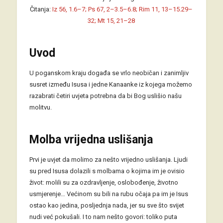
Čitanja:
Iz 56, 1.6–7; Ps 67, 2–3.5–6.8; Rim 11, 13–15.29–
32; Mt 15, 21–28
Uvod
U poganskom kraju događa se vrlo neobičan i zanimljiv
susret između Isusa i jedne Kanaanke iz kojega možemo
razabrati četiri uvjeta potrebna da bi Bog uslišio našu
molitvu.
Molba vrijedna uslišanja
Prvi je uvjet da molimo za nešto vrijedno uslišanja. Ljudi
su pred Isusa dolazili s molbama o kojima im je ovisio
život: molili su za ozdravljenje, oslobođenje, životno
usmjerenje… Većinom su bili na rubu očaja pa im je Isus
ostao kao jedina, posljednja nada, jer su sve što svijet
nudi već pokušali. I to nam nešto govori: toliko puta