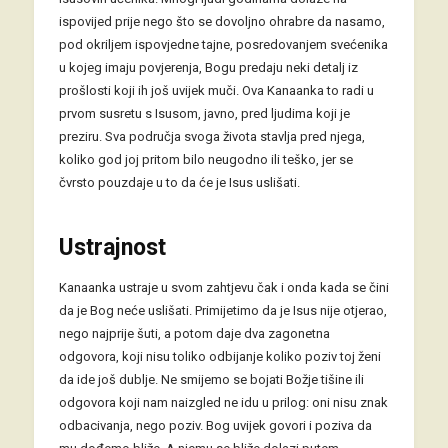
ispovijed prije nego što se dovoljno ohrabre da nasamo,
pod okriljem ispovjedne tajne, posredovanjem svećenika
u kojeg imaju povjerenja, Bogu predaju neki detalj iz
prošlosti koji ih još uvijek muči. Ova Kanaanka to radi u
prvom susretu s Isusom, javno, pred ljudima koji je
preziru. Sva područja svoga života stavlja pred njega,
koliko god joj pritom bilo neugodno ili teško, jer se
čvrsto pouzdaje u to da će je Isus uslišati.
Ustrajnost
Kanaanka ustraje u svom zahtjevu čak i onda kada se čini
da je Bog neće uslišati. Primijetimo da je Isus nije otjerao,
nego najprije šuti, a potom daje dva zagonetna
odgovora, koji nisu toliko odbijanje koliko poziv toj ženi
da ide još dublje. Ne smijemo se bojati Božje tišine ili
odgovora koji nam naizgled ne idu u prilog: oni nisu znak
odbacivanja, nego poziv. Bog uvijek govori i poziva da