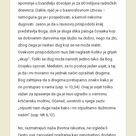
spominje u Evanđelju dovoljan je za 60 milijuna radničkih
dnevnica. Dakle, riječ je o basnoslovnom iznosu –
nemoguće ga je i posjedovati, a kamoli nekome
dugovati. Jasno je da u Isusovoj prispodobi kralj
predstavlja Boga, dok je sluga slika paloga čovjeka koji
se dobivenim darovima nije služio na dobro, nego na zlo,
zbog čega je nastao dug koji se ne može vratiti.
Ovakvom prispodobom Isus želi naglasiti koliko je grijeh
„skup”. Toliki se dug može namiriti jedino tako da Bog
čovjeku oprosti. Međutim, za to postoji jedan uvjet, a taj
je da i mi moramo na jednak način opraštati drugima:
Bog zahtijeva da s drugima postupamo onako kako je
on postupao s nama (usp. Iv 13,34). Ovaj je uvjet toliko
važan za spasenje da ga je Isus ugradio u osnovnu
kršćansku molitvu,
Očenaš
, uvrstivši u njega zaziv
„otpusti nam duge naše kako i mi otpuštamo dužnicima
našim” (usp. Mt 6,12).
No, razmatrajući naša životna iskustva, ne izgleda li
često ova zapovijed praštanja kao nepotrebno dodatno