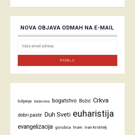
NOVA OBJAVA ODMAH NA E-MAIL
Crkva
bogatstvo
Božić
bdijenje
blaženstva
euharistija
Duh Sveti
dobri pastir
evangelizacija
gorušica
hram
Ivan Krstitelj