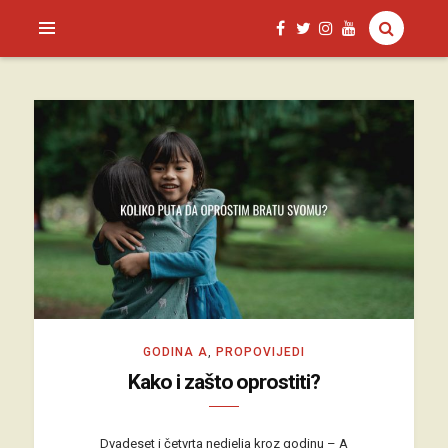
SAGUD.XYZ
GODINA A
,
PROPOVIJEDI
Kako i zašto oprostiti?
Dvadeset i četvrta nedjelja kroz godinu – A