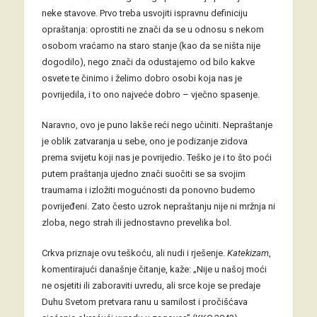
neke stavove. Prvo treba usvojiti ispravnu definiciju
opraštanja: oprostiti ne znači da se u odnosu s nekom
osobom vraćamo na staro stanje (kao da se ništa nije
dogodilo), nego znači da odustajemo od bilo kakve
osvete te činimo i želimo dobro osobi koja nas je
povrijedila, i to ono najveće dobro – vječno spasenje.
Naravno, ovo je puno lakše reći nego učiniti. Nepraštanje
je oblik zatvaranja u sebe, ono je podizanje zidova
prema svijetu koji nas je povrijedio. Teško je i to što poći
putem praštanja ujedno znači suočiti se sa svojim
traumama i izložiti mogućnosti da ponovno budemo
povrijeđeni. Zato često uzrok nepraštanju nije ni mržnja ni
zloba, nego strah ili jednostavno prevelika bol.
Crkva priznaje ovu teškoću, ali nudi i rješenje.
Katekizam
,
komentirajući današnje čitanje, kaže: „Nije u našoj moći
ne osjetiti ili zaboraviti uvredu, ali srce koje se predaje
Duhu Svetom pretvara ranu u samilost i pročišćava