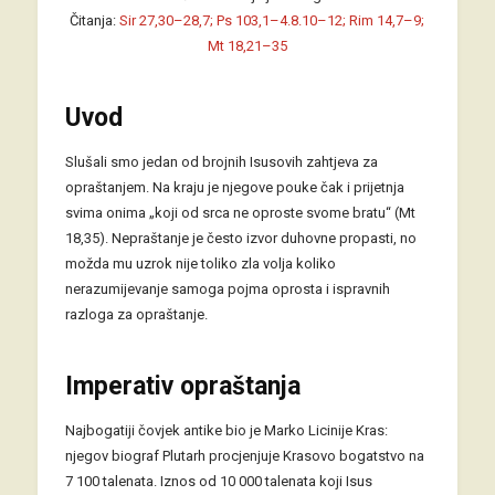
Čitanja:
Sir 27,30–28,7; Ps 103,1–4.8.10–12; Rim 14,7–9;
Mt 18,21–35
Uvod
Slušali smo jedan od brojnih Isusovih zahtjeva za
opraštanjem. Na kraju je njegove pouke čak i prijetnja
svima onima „koji od srca ne oproste svome bratu“ (Mt
18,35). Nepraštanje je često izvor duhovne propasti, no
možda mu uzrok nije toliko zla volja koliko
nerazumijevanje samoga pojma oprosta i ispravnih
razloga za opraštanje.
Imperativ opraštanja
Najbogatiji čovjek antike bio je Marko Licinije Kras:
njegov biograf Plutarh procjenjuje Krasovo bogatstvo na
7 100 talenata. Iznos od 10 000 talenata koji Isus