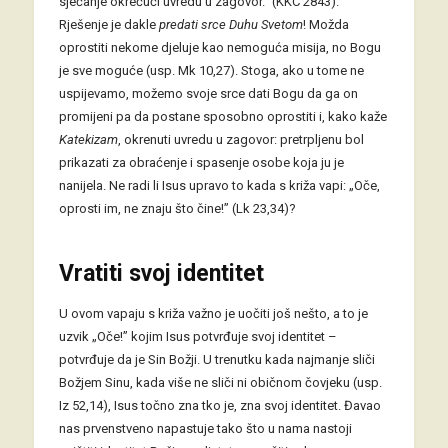
sjećanje okrećući uvredu u zagovor.” (KKC 2843).
Rješenje je dakle
predati
srce Duhu Svetom
! Možda
oprostiti nekome djeluje kao nemoguća misija, no Bogu
je sve moguće (usp. Mk 10,27). Stoga, ako u tome ne
uspijevamo, možemo svoje srce dati Bogu da ga on
promijeni pa da postane sposobno oprostiti i, kako kaže
Katekizam
, okrenuti uvredu u zagovor: pretrpljenu bol
prikazati za obraćenje i spasenje osobe koja ju je
nanijela. Ne radi li Isus upravo to kada s križa vapi: „Oče,
oprosti im, ne znaju što čine!” (Lk 23,34)?
Vratiti svoj identitet
U ovom vapaju s križa važno je uočiti još nešto, a to je
uzvik „Oče!” kojim Isus potvrđuje svoj identitet –
potvrđuje da je Sin Božji. U trenutku kada najmanje sliči
Božjem Sinu, kada više ne sliči ni običnom čovjeku (usp.
Iz 52,14), Isus točno zna tko je, zna svoj identitet. Đavao
nas prvenstveno napastuje tako što u nama nastoji