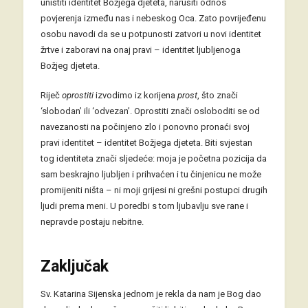
uništiti identitet Božjega djeteta, narušiti odnos
povjerenja između nas i nebeskog Oca. Zato povrijeđenu
osobu navodi da se u potpunosti zatvori u novi identitet
žrtve i zaboravi na onaj pravi – identitet ljubljenoga
Božjeg djeteta.
Riječ
oprostiti
izvodimo iz korijena
prost
, što znači
‘slobodan’ ili ‘odvezan’. Oprostiti znači osloboditi se od
navezanosti na počinjeno zlo i ponovno pronaći svoj
pravi identitet – identitet Božjega djeteta. Biti svjestan
tog identiteta znači sljedeće: moja je početna pozicija da
sam beskrajno ljubljen i prihvaćen i tu činjenicu ne može
promijeniti ništa – ni moji grijesi ni grešni postupci drugih
ljudi prema meni. U poredbi s tom ljubavlju sve rane i
nepravde postaju nebitne.
Zaključak
Sv. Katarina Sijenska jednom je rekla da nam je Bog dao