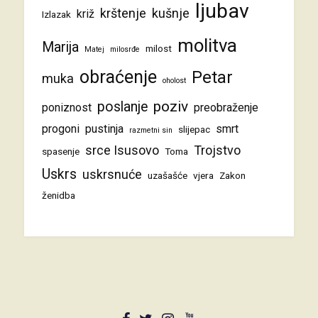
ljubav
krštenje
kušnje
križ
Izlazak
molitva
Marija
milost
Matej
milosrđe
obraćenje
Petar
muka
oholost
poziv
poslanje
poniznost
preobraženje
progoni
pustinja
smrt
slijepac
razmetni sin
srce Isusovo
Trojstvo
spasenje
Toma
Uskrs
uskrsnuće
uzašašće
vjera
Zakon
ženidba