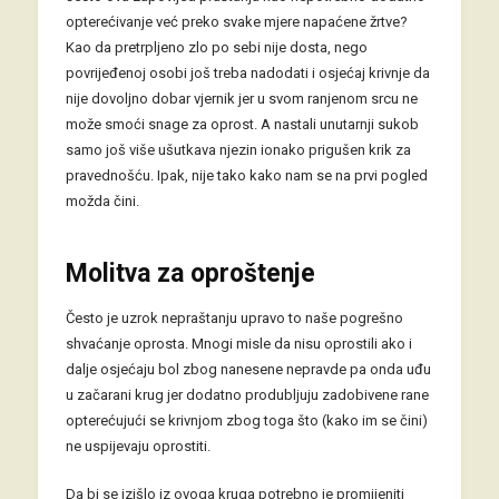
opterećivanje već preko svake mjere napaćene žrtve?
Kao da pretrpljeno zlo po sebi nije dosta, nego
povrijeđenoj osobi još treba nadodati i osjećaj krivnje da
nije dovoljno dobar vjernik jer u svom ranjenom srcu ne
može smoći snage za oprost. A nastali unutarnji sukob
samo još više ušutkava njezin ionako prigušen krik za
pravednošću. Ipak, nije tako kako nam se na prvi pogled
možda čini.
Molitva za oproštenje
Često je uzrok nepraštanju upravo to naše pogrešno
shvaćanje oprosta. Mnogi misle da nisu oprostili ako i
dalje osjećaju bol zbog nanesene nepravde pa onda uđu
u začarani krug jer dodatno produbljuju zadobivene rane
opterećujući se krivnjom zbog toga što (kako im se čini)
ne uspijevaju oprostiti.
Da bi se izišlo iz ovoga kruga potrebno je promijeniti