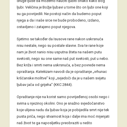
druge ljude da možemo naučiti ljubiti onako kako Bog
ljubi. Veličina je Božje ljubavi u tome što on ljubi one koji
su ga povrijedili. Ne postoji način da budemo poput
njega a da i naše srce ne bude probodeno, izdano,
ostavljeno i zatajeno poput njegova.
Sjetimo se također da Isusove rane nakon uskrsnuća
nisu nestale, nego su postale slavne. Sva te rane koje
nam je život nanio nisu usputna šteta na našem putu
svetosti, nego su one same naš put svetosti, put u nebo.
Bez križa i smrti nema uskrsnuća, a bez povrede nema
opraštanja
. Katekizam
navodi da je opraštanje „vrhunac
kršćanske molitve” koji „svjedoči da je u našem svijetu
ljubav jača od grijeha” (KKC 2844).
Opraštanje nije na korist samo povrijeđenoj osobi nego i
svima u njezinoj okolini. Ono je snažno svjedočanstvo
koje ulijeva nadu da ljubav koja je pobijedila smrt nije tek
pusta priča, nego stvarnost koja i dalje ima moć mijenjati
naš život te ga naposljetku preobraziti u nešto