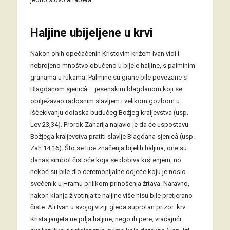
Haljine ubijeljene u krvi
Nakon onih opečaćenih Kristovim križem Ivan vidi i
nebrojeno mnoštvo obučeno u bijele haljine, s palminim
granama u rukama. Palmine su grane bile povezane s
Blagdanom sjenicâ – jesenskim blagdanom koji se
obilježavao radosnim slavljem i velikom gozbom u
iščekivanju dolaska budućeg Božjeg kraljevstva (usp.
Lev 23,34). Prorok Zaharija najavio je da će uspostavu
Božjega kraljevstva pratiti slavlje Blagdana sjenicâ (usp.
Zah 14,16). Što se tiče značenja bijelih haljina, one su
danas simbol čistoće koja se dobiva krštenjem, no
nekoć su bile dio ceremonijalne odjeće koju je nosio
svećenik u Hramu prilikom prinošenja žrtava. Naravno,
nakon klanja životinja te haljine više nisu bile pretjerano
čiste. Ali Ivan u svojoj viziji gleda suprotan prizor: krv
Krista janjeta ne prlja haljine, nego ih pere, vraćajući