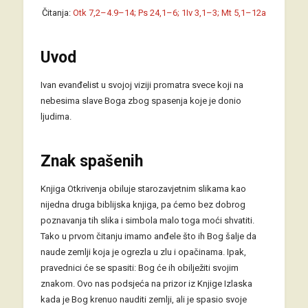
Čitanja:
Otk 7,2–4.9–14; Ps 24,1–6; 1Iv 3,1–3; Mt 5,1–12a
Uvod
Ivan evanđelist u svojoj viziji promatra svece koji na
nebesima slave Boga zbog spasenja koje je donio
ljudima.
Znak spašenih
Knjiga Otkrivenja obiluje starozavjetnim slikama kao
nijedna druga biblijska knjiga, pa ćemo bez dobrog
poznavanja tih slika i simbola malo toga moći shvatiti.
Tako u prvom čitanju imamo anđele što ih Bog šalje da
naude zemlji koja je ogrezla u zlu i opačinama. Ipak,
pravednici će se spasiti: Bog će ih obilježiti svojim
znakom. Ovo nas podsjeća na prizor iz Knjige Izlaska
kada je Bog krenuo nauditi zemlji, ali je spasio svoje