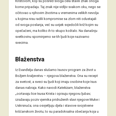
Kristovom, koji su posred svoga čela stavili znak onoga
kome pripadaju. Taj znak nije vidljiv svakom oku, nego se
očitovao u njihovim životima u vremenima velikih nevolja
u kojima nisu radili kompromise sa zlom niti odustajali
od svoga poslanja, već su uvijek svjedočili križ kojim su
opečaćeni, ma koliko ih to skupo koštalo. Na današnju
svetkovinu spominjemo se tih ljudi koje nazivamo
svecima.
Blaženstva
Iz Evanđelja danas slušamo Isusov program za život u
Božjem kraljevstvu – njegova blaženstva. Ona su recept
za svetost, a sveci su ljudi koji imaju osobine koje Isus
danas nabraja. Kako navodi
Katekizam
, blaženstva
„ocrtavaju lice Isusa Krista i opisuju njegovu ljubav;
izražavaju poziv vjernika pridruženih slavi njegove Muke i
Uskrsnuća; ona osvjetljuju djela i stavove svojstvene
kršćanskom životu; to su paradoksalna obećanja koja u