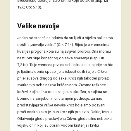
svećeničko dostojanstvo svima koje dotakne (usp. Izl
19,6; Otk 5,10).
Velike nevolje
Jedan od starješina otkriva da su ljudi u bijelim haljinama
došli iz „nevolje velike” (Otk 7,14). Riječ je o vremenima
kušnje i progona koja su najavljivali proroci. Ona moraju
nastupiti prije konačnog dolaska spasenja (usp. Dn
7,21s). Ta je vremena prvi na sebi iskusio Isus prije no što
je ljudima donio spasenje, a iskusit će ih i cijela Crkva
prije Isusova drugog dolaska. Kroz njih također prolazi
svatko tko sebe naziva kršćaninom. Životne teškoće i
križevi, kojih nitko od nas nije oslobođen, s kojima se
borimo na vanjskom i unutarnjem području, za nas
predstavljaju te
velike nevolje
kroz koje smo pozvani
proći onako kako je Isus kroz njih prolazio. Dakle, Ivan u
Otkrivenju gleda proslavljenu Crkvu: gleda silnu nebesku
vojsku onih koji su oprani vodom krštenja i krvlju