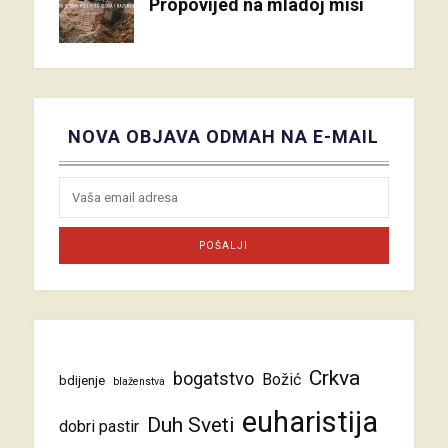
Propovijed na mladoj misi
NOVA OBJAVA ODMAH NA E-MAIL
Crkva
bogatstvo
Božić
bdijenje
blaženstva
euharistija
Duh Sveti
dobri pastir