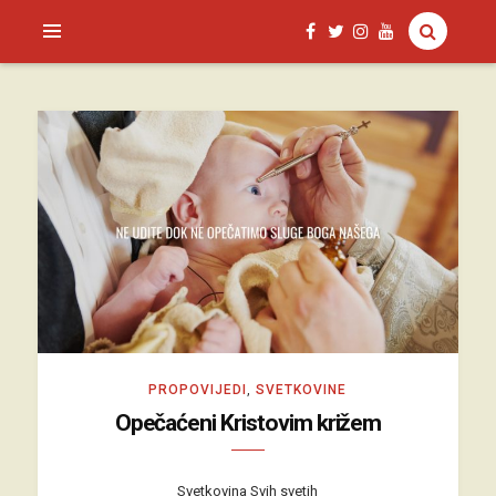
SAGUD.XYZ
PROPOVIJEDI
,
SVETKOVINE
Opečaćeni Kristovim križem
Svetkovina Svih svetih