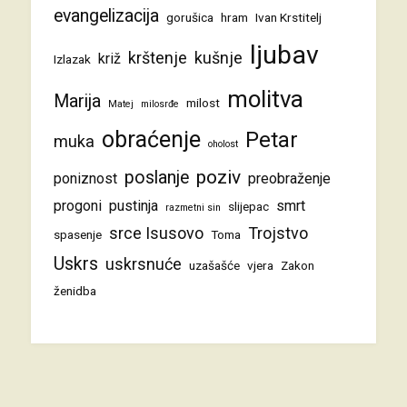
evangelizacija
gorušica
hram
Ivan Krstitelj
ljubav
krštenje
kušnje
križ
Izlazak
molitva
Marija
milost
Matej
milosrđe
obraćenje
Petar
muka
oholost
poziv
poslanje
poniznost
preobraženje
progoni
pustinja
smrt
slijepac
razmetni sin
srce Isusovo
Trojstvo
spasenje
Toma
Uskrs
uskrsnuće
uzašašće
vjera
Zakon
ženidba