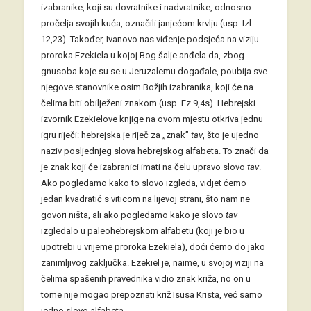
izabranike, koji su dovratnike i nadvratnike, odnosno
pročelja svojih kuća, označili janjećom krvlju (usp. Izl
12,23). Također, Ivanovo nas viđenje podsjeća na viziju
proroka Ezekiela u kojoj Bog šalje anđela da, zbog
gnusoba koje su se u Jeruzalemu događale, poubija sve
njegove stanovnike osim Božjih izabranika, koji će na
čelima biti obilježeni znakom (usp. Ez 9,4s). Hebrejski
izvornik Ezekielove knjige na ovom mjestu otkriva jednu
igru riječi: hebrejska je riječ za „znak”
tav
, što je ujedno
naziv posljednjeg slova hebrejskog alfabeta. To znači da
je znak koji će izabranici imati na čelu upravo slovo
tav
.
Ako pogledamo kako to slovo izgleda, vidjet ćemo
jedan kvadratić s viticom na lijevoj strani, što nam ne
govori ništa, ali ako pogledamo kako je slovo
tav
izgledalo u paleohebrejskom alfabetu (koji je bio u
upotrebi u vrijeme proroka Ezekiela), doći ćemo do jako
zanimljivog zaključka. Ezekiel je, naime, u svojoj viziji na
čelima spašenih pravednika vidio znak križa, no on u
tome nije mogao prepoznati križ Isusa Krista, već samo
jedno slovo alfabeta.