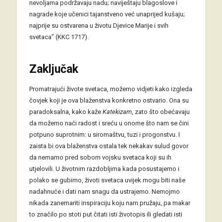
nevoljama podržavaju nadu; naviještaju blagoslove i
nagrade koje učenici tajanstveno već unaprijed kušaju;
najprije su ostvarena u životu Djevice Marije i svih
svetaca” (KKC 1717).
Zaključak
Promatrajući živote svetaca, možemo vidjeti kako izgleda
čovjek koji je ova blaženstva konkretno ostvario. Ona su
paradoksalna, kako kaže
Katekizam
, zato što obećavaju
da možemo naći radost i sreću u onome što nam se čini
potpuno suprotnim: u siromaštvu, tuzi i progonstvu. I
zaista bi ova blaženstva ostala tek nekakav sulud govor
da nemamo pred sobom vojsku svetaca koji su ih
utjelovili. U životnim razdobljima kada posustajemo i
polako se gubimo, životi svetaca uvijek mogu biti naše
nadahnuće i dati nam snagu da ustrajemo. Nemojmo
nikada zanemariti inspiraciju koju nam pružaju, pa makar
to značilo po stoti put čitati isti životopis ili gledati isti