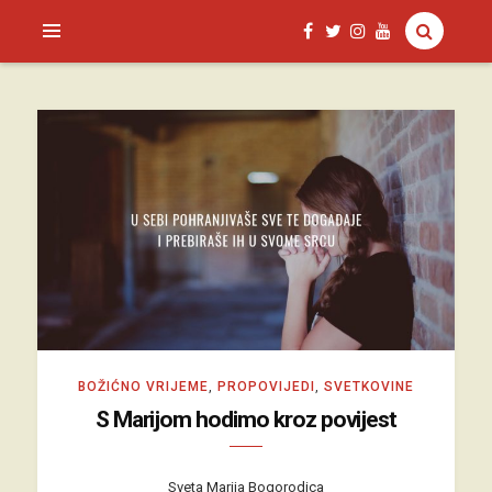
SAGUD.XYZ
BOŽIĆNO VRIJEME
,
PROPOVIJEDI
,
SVETKOVINE
S Marijom hodimo kroz povijest
Sveta Marija Bogorodica