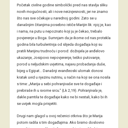
Početak civilne godine simbolički pred nas stavlja sliku
novih mogućnosti, ali i nove neizvjesnosti, jer ne znamo
što nas sve očekuje u narednoj godini. Zato se u
današnjim čitanjima posebno ističe Marijin lik: njoj je, kao
i nama, na putu u nepoznato koji ju je čekao, trebalo
povjerenje u Boga. Sumnjam da je ikome od nas protekla
godina bila turbulentnija od slijeda događaja koji su
pratili Marijinu trudnoću i porod: doživjela je anđelovo
ukazanje, Josipovo nepovjerenje, teško putovanje,
porod u neljudskim uvjetima, najavu probadanja duše,
bijeg u Egipat… Današnji evanđeoski ulomak donosi
kratak uvid u njezinu nutrinu, u način na koji se ona nosila
s time: „Marija u sebi pohranjivaše sve te događaje i
prebiraše ih u svome srcu.” (Lk 2,19).
Pohranjivala
je,
dakle pamtila te događaje kako ne bi nestali, kako bi ih
se uvijek mogla prisjetiti.
Drugi nam glagol u ovoj rečenici otkriva što je Marija
potom radila s tim događajima. Ako bismo doslovno