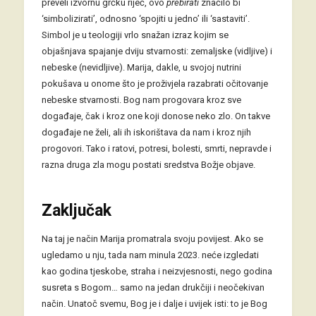
preveli izvornu grčku riječ, ovo
prebirati
značilo bi
‘simbolizirati’, odnosno ‘spojiti u jedno’ ili ‘sastaviti’.
Simbol je u teologiji vrlo snažan izraz kojim se
objašnjava spajanje dviju stvarnosti: zemaljske (vidljive) i
nebeske (nevidljive). Marija, dakle, u svojoj nutrini
pokušava u onome što je proživjela razabrati očitovanje
nebeske stvarnosti. Bog nam progovara kroz sve
događaje, čak i kroz one koji donose neko zlo. On takve
događaje ne želi, ali ih iskorištava da nam i kroz njih
progovori. Tako i ratovi, potresi, bolesti, smrti, nepravde i
razna druga zla mogu postati sredstva Božje objave.
Zaključak
Na taj je način Marija promatrala svoju povijest. Ako se
ugledamo u nju, tada nam minula 2023. neće izgledati
kao godina tjeskobe, straha i neizvjesnosti, nego godina
susreta s Bogom… samo na jedan drukčiji i neočekivan
način. Unatoč svemu, Bog je i dalje i uvijek isti: to je Bog