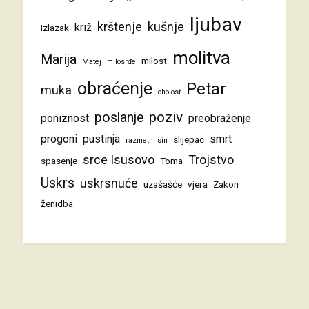
ljubav
krštenje
kušnje
križ
Izlazak
molitva
Marija
milost
Matej
milosrđe
obraćenje
Petar
muka
oholost
poziv
poslanje
poniznost
preobraženje
progoni
pustinja
smrt
slijepac
razmetni sin
srce Isusovo
Trojstvo
spasenje
Toma
Uskrs
uskrsnuće
uzašašće
vjera
Zakon
ženidba