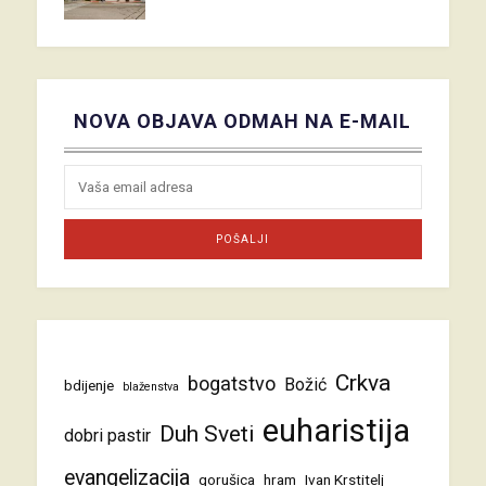
NOVA OBJAVA ODMAH NA E-MAIL
Crkva
bogatstvo
Božić
bdijenje
blaženstva
euharistija
Duh Sveti
dobri pastir
evangelizacija
gorušica
hram
Ivan Krstitelj