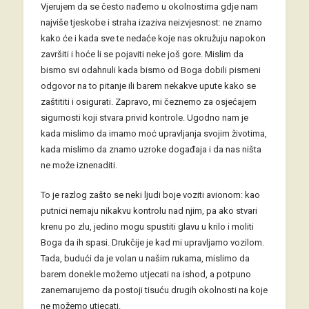
Vjerujem da se često nađemo u okolnostima gdje nam
najviše tjeskobe i straha izaziva neizvjesnost: ne znamo
kako će i kada sve te nedaće koje nas okružuju napokon
završiti i hoće li se pojaviti neke još gore. Mislim da
bismo svi odahnuli kada bismo od Boga dobili pismeni
odgovor na to pitanje ili barem nekakve upute kako se
zaštititi i osigurati. Zapravo, mi čeznemo za osjećajem
sigurnosti koji stvara privid kontrole. Ugodno nam je
kada mislimo da imamo moć upravljanja svojim životima,
kada mislimo da znamo uzroke događaja i da nas ništa
ne može iznenaditi.
To je razlog zašto se neki ljudi boje voziti avionom: kao
putnici nemaju nikakvu kontrolu nad njim, pa ako stvari
krenu po zlu, jedino mogu spustiti glavu u krilo i moliti
Boga da ih spasi. Drukčije je kad mi upravljamo vozilom.
Tada, budući da je volan u našim rukama, mislimo da
barem donekle možemo utjecati na ishod, a potpuno
zanemarujemo da postoji tisuću drugih okolnosti na koje
ne možemo utjecati.