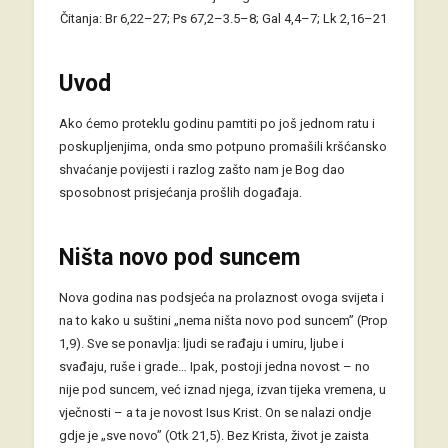
Čitanja: Br 6,22–27; Ps 67,2–3.5–8; Gal 4,4–7; Lk 2,16–21
Uvod
Ako ćemo proteklu godinu pamtiti po još jednom ratu i
poskupljenjima, onda smo potpuno promašili kršćansko
shvaćanje povijesti i razlog zašto nam je Bog dao
sposobnost prisjećanja prošlih događaja.
Ništa novo pod suncem
Nova godina nas podsjeća na prolaznost ovoga svijeta i
na to kako u suštini „nema ništa novo pod suncem” (Prop
1,9). Sve se ponavlja: ljudi se rađaju i umiru, ljube i
svađaju, ruše i grade… Ipak, postoji jedna novost – no
nije pod suncem, već iznad njega, izvan tijeka vremena, u
vječnosti – a ta je novost Isus Krist. On se nalazi ondje
gdje je „sve novo” (Otk 21,5). Bez Krista, život je zaista