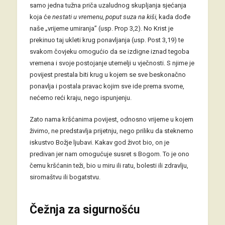
samo jedna tužna priča uzaludnog skupljanja sjećanja
koja će
nestati u vremenu, poput suza na kiši,
kada dođe
naše „vrijeme umiranja” (usp. Prop 3,2). No Krist je
prekinuo taj ukleti krug ponavljanja (usp. Post 3,19) te
svakom čovjeku omogućio da se izdigne iznad tegoba
vremena i svoje postojanje utemelji u vječnosti. S njime je
povijest prestala biti krug u kojem se sve beskonačno
ponavlja i postala pravac kojim sve ide prema svome,
nećemo reći kraju, nego ispunjenju.
Zato nama kršćanima povijest, odnosno vrijeme u kojem
živimo, ne predstavlja prijetnju, nego priliku da steknemo
iskustvo Božje ljubavi. Kakav god život bio, on je
predivan jer nam omogućuje susret s Bogom. To je ono
čemu kršćanin teži, bio u miru ili ratu, bolesti ili zdravlju,
siromaštvu ili bogatstvu.
Čežnja za sigurnošću