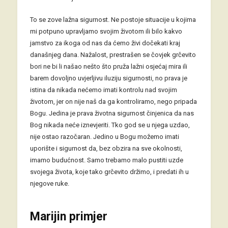
To se zove lažna sigurnost. Ne postoje situacije u kojima
mi potpuno upravljamo svojim životom ili bilo kakvo
jamstvo za ikoga od nas da ćemo živi dočekati kraj
današnjeg dana. Nažalost, prestrašen se čovjek grčevito
bori ne bi li našao nešto što pruža lažni osjećaj mira ili
barem dovoljno uvjerljivu iluziju sigurnosti, no prava je
istina da nikada nećemo imati kontrolu nad svojim
životom, jer on nije naš da ga kontroliramo, nego pripada
Bogu. Jedina je prava životna sigurnost činjenica da nas
Bog nikada neće iznevjeriti. Tko god se u njega uzdao,
nije ostao razočaran. Jedino u Bogu možemo imati
uporište i sigurnost da, bez obzira na sve okolnosti,
imamo budućnost. Samo trebamo malo pustiti uzde
svojega života, koje tako grčevito držimo, i predati ih u
njegove ruke.
Marijin primjer