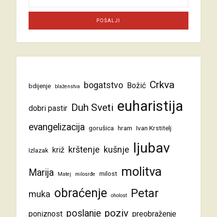
Crkva
bogatstvo
Božić
bdijenje
blaženstva
euharistija
Duh Sveti
dobri pastir
evangelizacija
gorušica
hram
Ivan Krstitelj
ljubav
krštenje
kušnje
križ
Izlazak
molitva
Marija
milost
Matej
milosrđe
obraćenje
Petar
muka
oholost
poziv
poslanje
poniznost
preobraženje