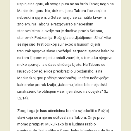
uspinje na goru, ali ovoga puta ne na brdo Tabor, nego na
Maslinsku goru. No, dok mu je na Taboru lice zasjalo
nebeskim sjajem, u Getsemaniju se zamutilo krvavim
znojem. Na Taboru je razgovarao s nebeskim
stanovnicima, a ovdje mu je društvo pravio Sotona,
stanovnik Podzemlja. Božji glas o „ljubljenom Sinu“ više
se nije čuo. Pratioci koji su nekoć s Isusom dijelili
trenutak njegove slave i poželjeli sagraditi sjenice kako bi
na tom lijepom mjestu ostali zauvijek, u trenutku njegove
muke spavaju, a u času uhićenja bježe. Na Taboru se
Isusovo čovječje lice preobrazilo u božansko, a na
Maslinskoj gori počinje preobražaj u nešto nečovječje:
kako reče prorok Izaija, „tako mu je lice bilo neljudski
iznakaženo te obličjem više nije naličio na čovjeka“ (Iz
52,14).
Zbog toga je Isus učenicima branio svjedočiti o Božjoj
slavi koja se u njemu očitovala na Taboru. On je prvo
morao pretrpjeti Muku kako bi u ljudima razbio
predrasude i krive slike o Bogu, kako bi pokazao da Bog