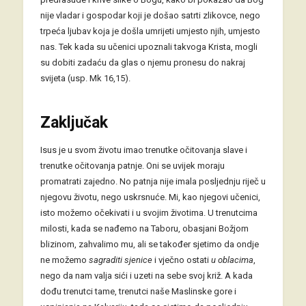
nije vladar i gospodar koji je došao satrti zlikovce, nego
trpeća ljubav koja je došla umrijeti umjesto njih, umjesto
nas. Tek kada su učenici upoznali takvoga Krista, mogli
su dobiti zadaću da glas o njemu pronesu do nakraj
svijeta (usp. Mk 16,15).
Zaključak
Isus je u svom životu imao trenutke očitovanja slave i
trenutke očitovanja patnje. Oni se uvijek moraju
promatrati zajedno. No patnja nije imala posljednju riječ u
njegovu životu, nego uskrsnuće. Mi, kao njegovi učenici,
isto možemo očekivati i u svojim životima. U trenutcima
milosti, kada se nađemo na Taboru, obasjani Božjom
blizinom, zahvalimo mu, ali se također sjetimo da ondje
ne možemo
sagraditi sjenice
i vječno ostati
u oblacima
,
nego da nam valja sići i uzeti na sebe svoj križ. A kada
dođu trenutci tame, trenutci naše Maslinske gore i