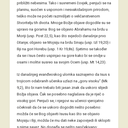
približiti nebesima. Tako i suvremeni čovjek, penjući se na
planinu, suočen s usponom i nesvakidašnjom prirodom,
teško može ne početi razmišljati o veličanstvenom
Stvoritelju tih divota. Mnoge Božje objave dogodile su se
upravo na gorama: Bog se objavio Abrahamu na brdu u
Moriji (usp. Post 22,5), kao što svjedoči današnje prvo
čitanje; objavio se Mojsiju na brdu Sinaju (usp. Izl 19,20) i
Iliji na gori Horebu (usp. 1 Kr 19,8s). Sjetimo se također
da se i Isus često uspinjao na gore kako bi se ondje u
osami i molitvi susreo sa svojim Ocem (usp. Mt 14,23).
Iz današnjeg evanđeoskog ulomka saznajemo da Isus s
trojicom odabranih učenika uzlazi na „goru visoku“ (Mk
9,2), što bi nam trebalo biti jasan znak da uskoro slijedi
Božja objava. Čak se posebno naglašava da je riječ o
visokoj
gori. Penjući se, i njegovi su učenici vjerojatno
očekivali da će se uskoro dogoditi nešto posebno:
možda će se Bog objaviti Isusu kao što se objavio
Mojsiju i Iliji, možda će mu dati neke zapovijedi ili sklopiti
s njime savez. No događa se nešto neočekivano: