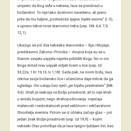
umjesto da Bog siđe s nebesa, Isus se preobrazi u
božanstvo. To nije tako doslovno navedeno, ali jasno
piše da mu haljine „postadoše sjajne, bijele veoma” (r. 3),
a upravo takve nose stanovnici neba (usp. Otk 4,4; 7,9;
12,1).
Ukazuju se još dva nebeska stanovnika – Ilija i Mojsije,
predstavnici Zakona i Proroka – dvojica koja su se u
Starom zavjetu uspjela najviše približiti Bogu. No ni oni
Boga dotad nisu uspjeli vidjeti licem u lice (usp. Izl
33,22s; 1 Kr 19,13; Iv 1,18). Sada pak, na ovom brdu, Isus
otkriva svoje božansko lice i učenicima daje milost da ga
ugledaju. Oni ostaju bez riječi „jer bijahu prestrašeni“ (Mk
9,6). Strah je reakcija na Božju prisutnost, ali to nije strah
u smislu bojazni, nego strahopoštovanja: osjećaja
malenosti i nedostatnosti pred veličinom i veličanstvom
Stvoritelja svemira. Potom se iz oblaka začuje glas – još
jedan znak Božje prisutnosti (usp. Izl 19,9) – kojim
nebeski Otac potvrđuje da je Isus njegov ljubljeni Sin, kao