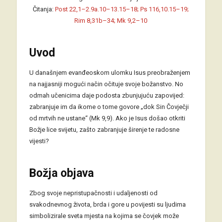
Čitanja:
Post 22,1–2.9a.10–13.15–18; Ps 116,10.15–19;
Rim 8,31b–34; Mk 9,2–10
Uvod
U današnjem evanđeoskom ulomku Isus preobraženjem
na najjasniji mogući način očituje svoje božanstvo. No
odmah učenicima daje podosta zbunjujuću zapovijed:
zabranjuje im da ikome o tome govore „dok Sin Čovječji
od mrtvih ne ustane“ (Mk 9,9). Ako je Isus došao otkriti
Božje lice svijetu, zašto zabranjuje širenje te radosne
vijesti?
Božja objava
Zbog svoje nepristupačnosti i udaljenosti od
svakodnevnog života, brda i gore u povijesti su ljudima
simbolizirale sveta mjesta na kojima se čovjek može