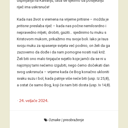
uspinjanja na Kalvariju, tada se sjetimo da posljednju
riječ ima uskrsnuće!
Kada nas život s vremena na vrijeme pritisne – možda je
pritisne
preslaba riječ – kada nas počne nemilosrdno i
nepravedno mljeti, drobiti, gaziti… sjedinimo tu muku s
Kristovom mukom, prikažimo mu svoje boli. Iako je Isus
svoju muku za spasenje svijeta već podnio, on želi da ga
zazovemo da dođe i da nam pomogne nositi naš križ.
Želi biti ono malo tinjajuće svjetlo koje jamči da se ni u
najcrnjoj tami nećemo izgubiti, nego ćemo dočekati dan
svog uskrsnuća – vrijeme kada će Bog konačno ukloniti
svaku suzu i bol, kada patnje više neće biti (usp. Iz 25,8),
a ostat će samo Bog, koji će nam biti dosta (usp. Iv 14,8).
-
24. veljače 2024.
Oznake
|
preobraženje