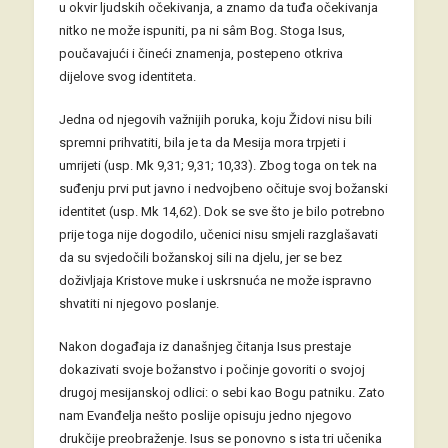
u okvir ljudskih očekivanja, a znamo da tuđa očekivanja
nitko ne može ispuniti, pa ni sâm Bog. Stoga Isus,
poučavajući i čineći znamenja, postepeno otkriva
dijelove svog identiteta.
Jedna od njegovih važnijih poruka, koju Židovi nisu bili
spremni prihvatiti, bila je ta da Mesija mora trpjeti i
umrijeti (usp. Mk 9,31; 9,31; 10,33). Zbog toga on tek na
suđenju prvi put javno i nedvojbeno očituje svoj božanski
identitet (usp. Mk 14,62). Dok se sve što je bilo potrebno
prije toga nije dogodilo, učenici nisu smjeli razglašavati
da su svjedočili božanskoj sili na djelu, jer se bez
doživljaja Kristove muke i uskrsnuća ne može ispravno
shvatiti ni njegovo poslanje.
Nakon događaja iz današnjeg čitanja Isus prestaje
dokazivati svoje božanstvo i počinje govoriti o svojoj
drugoj mesijanskoj odlici: o sebi kao Bogu patniku. Zato
nam Evanđelja nešto poslije opisuju jedno njegovo
drukčije preobraženje. Isus se ponovno s ista tri učenika