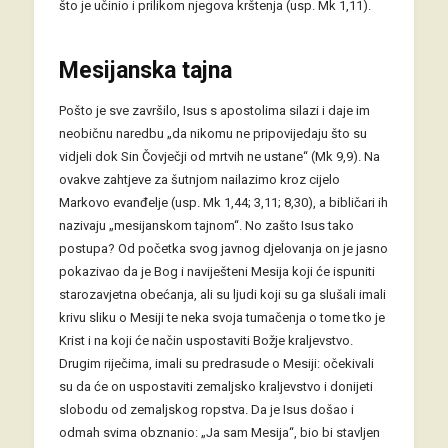
što je učinio i prilikom njegova krštenja (usp. Mk 1,11).
Mesijanska tajna
Pošto je sve završilo, Isus s apostolima silazi i daje im
neobičnu naredbu „da nikomu ne pripovijedaju što su
vidjeli dok Sin Čovječji od mrtvih ne ustane“ (Mk 9,9). Na
ovakve zahtjeve za šutnjom nailazimo kroz cijelo
Markovo evanđelje (usp. Mk 1,44; 3,11; 8,30), a bibličari ih
nazivaju „mesijanskom tajnom“. No zašto Isus tako
postupa? Od početka svog javnog djelovanja on je jasno
pokazivao da je Bog i naviješteni Mesija koji će ispuniti
starozavjetna obećanja, ali su ljudi koji su ga slušali imali
krivu sliku o Mesiji te neka svoja tumačenja o tome tko je
Krist i na koji će način uspostaviti Božje kraljevstvo.
Drugim riječima, imali su predrasude o Mesiji: očekivali
su da će on uspostaviti zemaljsko kraljevstvo i donijeti
slobodu od zemaljskog ropstva. Da je Isus došao i
odmah svima obznanio: „Ja sam Mesija“, bio bi stavljen