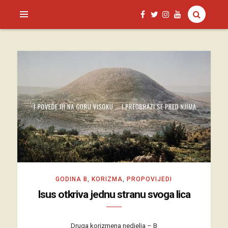
SAGUD.XYZ
GODINA B
,
KORIZMA
,
PROPOVIJEDI
Isus otkriva jednu stranu svoga lica
Druga korizmena nedjelja – B