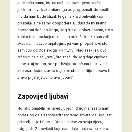
jede našu hranu, ide na naše zabave, govori našim
jezikom… sve kako bismo ga bolje upoznali, dopustili
mu da nam bude blizak te ga na kraju prihvatili kao
prijatelja, a ne samo gospodara. Budući da mi nismo
sposobni doći do Boga, Bog silazi i dolazi k nama, i to s
konkretnim poslanjem: da nam pokaže koliko nas voli.
„Vas sam nazvao prijateljima jer vam priopćih sve što
sam čuo od Oca svoga“ (Iv 15,15). Naglasak je u ovoj
rečenici na riječi „sve“, što znači da Bog daje cijeloga
sebe u taj odnos, bez pridržaja, proračuna ili skrivenih
interesa. Jednostavno daje sve što ima. Nije li upravo to
pravo prijateljstvo i prava ljubav?
Zapovijed ljubavi
No, ako prijatelji ne naređuju jedni drugima, zašto nam
onda Bog daje zapovijedi? Moramo shvatiti da Bog jest
prijatelj, ali je i Otac, a Otac se brine za svoju djecu,
odgaja ih. Zapovijedi koje nam daje imaju svrhu, kako