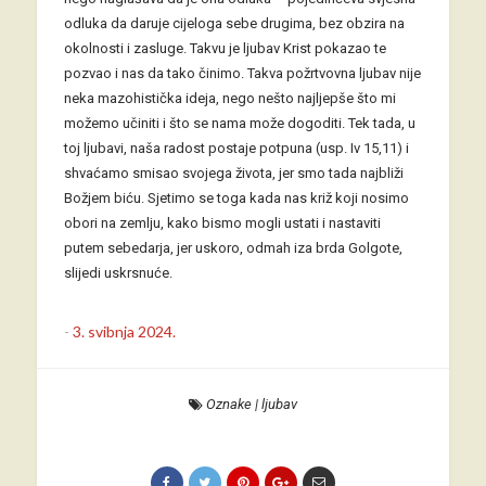
odluka da daruje cijeloga sebe drugima, bez obzira na
okolnosti i zasluge. Takvu je ljubav Krist pokazao te
pozvao i nas da tako činimo. Takva požrtvovna ljubav nije
neka mazohistička ideja, nego nešto najljepše što mi
možemo učiniti i što se nama može dogoditi. Tek tada, u
toj ljubavi, naša radost postaje potpuna (usp. Iv 15,11) i
shvaćamo smisao svojega života, jer smo tada najbliži
Božjem biću. Sjetimo se toga kada nas križ koji nosimo
obori na zemlju, kako bismo mogli ustati i nastaviti
putem sebedarja, jer uskoro, odmah iza brda Golgote,
slijedi uskrsnuće.
-
3. svibnja 2024.
Oznake
|
ljubav