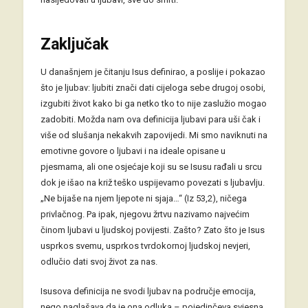
Zaključak
U današnjem je čitanju Isus definirao, a poslije i pokazao
što je ljubav: ljubiti znači dati cijeloga sebe drugoj osobi,
izgubiti život kako bi ga netko tko to nije zaslužio mogao
zadobiti. Možda nam ova definicija ljubavi para uši čak i
više od slušanja nekakvih zapovijedi. Mi smo naviknuti na
emotivne govore o ljubavi i na ideale opisane u
pjesmama, ali one osjećaje koji su se Isusu rađali u srcu
dok je išao na križ teško uspijevamo povezati s ljubavlju.
„Ne bijaše na njem ljepote ni sjaja…“ (Iz 53,2), ničega
privlačnog. Pa ipak, njegovu žrtvu nazivamo najvećim
činom ljubavi u ljudskoj povijesti. Zašto? Zato što je Isus
usprkos svemu, usprkos tvrdokornoj ljudskoj nevjeri,
odlučio dati svoj život za nas.
Isusova definicija ne svodi ljubav na područje emocija,
nego naglašava da je ona odluka – pojedinčeva svjesna