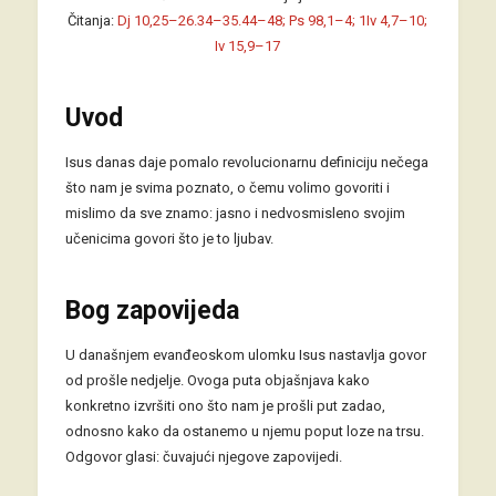
Čitanja:
Dj 10,25–26.34–35.44–48; Ps 98,1–4; 1Iv 4,7–10;
Iv 15,9–17
Uvod
Isus danas daje pomalo revolucionarnu definiciju nečega
što nam je svima poznato, o čemu volimo govoriti i
mislimo da sve znamo: jasno i nedvosmisleno svojim
učenicima govori što je to ljubav.
Bog zapovijeda
U današnjem evanđeoskom ulomku Isus nastavlja govor
od prošle nedjelje. Ovoga puta objašnjava kako
konkretno izvršiti ono što nam je prošli put zadao,
odnosno kako da ostanemo u njemu poput loze na trsu.
Odgovor glasi: čuvajući njegove zapovijedi.