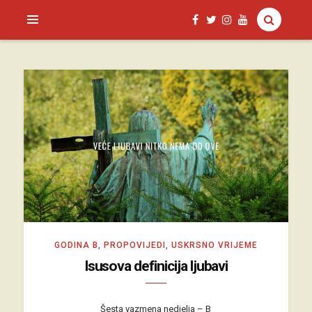
SAGUD.XYZ
GODINA B
,
PROPOVIJEDI
,
USKRSNO VRIJEME
Isusova definicija ljubavi
Šesta vazmena nedjelja – B