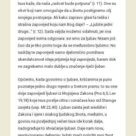
Isus kaže, da naša „radost bude potpuna“ (r. 11). One su
okvir koji nam omogućuje da u životu postignemo cilj
svojega postojanja. Ali kako zapravo glasi ta teška i
strašna zapovijed koju nam Bog daje? – „Ljubite jedni
druge…“ (r. 12). Sada valjda možemo odahnuti, jer ova
zapovijed svima odgovara: svi smo za ljubav. Nisam još
čuo da je itko protiv toga da se međusobno ljubimo. No
sadržaj te zapovijedi samo djelomično poništava
skandaloznost ideje
prijatelja koji zapovijeda
, barem dok
ne zagrebemo malo dublje u značenje riječi
ljubav
.
Općenito, kada govorimo o ljubavi, kršćanima je puno
poznatije jedno drugo mjesto u Svetom pismu: to su one
dvije zapovijedi ljubavi iz Mojsijeva Zakona (Pnz 6,5; Lev
19,18) koje Isus poslije citira i označava kao srž Staroga
zavjeta (usp. Mt 22,40). Ljubav zaista jest središte i
Zakona i vjere i svakog ljudskog života, međutim, u
govoru na posljednjoj večeri Isus ide korak dalje,
nadograđuje to shvaćanje ljubavi. Daje nam novu,
revolucionarnu definiciju: ljubiti znači položiti svoj život