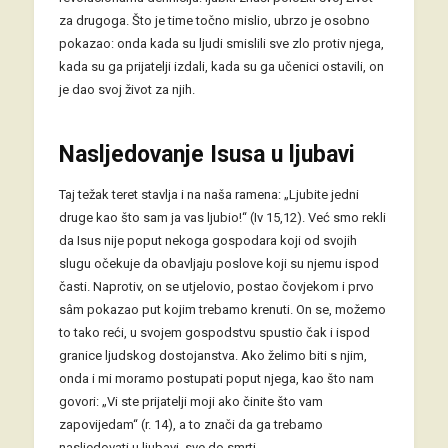
za drugoga. Što je time točno mislio, ubrzo je osobno
pokazao: onda kada su ljudi smislili sve zlo protiv njega,
kada su ga prijatelji izdali, kada su ga učenici ostavili, on
je dao svoj život za njih.
Nasljedovanje Isusa u ljubavi
Taj težak teret stavlja i na naša ramena: „Ljubite jedni
druge kao što sam ja vas ljubio!“ (Iv 15,12). Već smo rekli
da Isus nije poput nekoga gospodara koji od svojih
slugu očekuje da obavljaju poslove koji su njemu ispod
časti. Naprotiv, on se utjelovio, postao čovjekom i prvo
sâm pokazao put kojim trebamo krenuti. On se, možemo
to tako reći, u svojem gospodstvu spustio čak i ispod
granice ljudskog dostojanstva. Ako želimo biti s njim,
onda i mi moramo postupati poput njega, kao što nam
govori: „Vi ste prijatelji moji ako činite što vam
zapovijedam“ (r. 14), a to znači da ga trebamo
nasljedovati u ljubavi, sve do smrti.