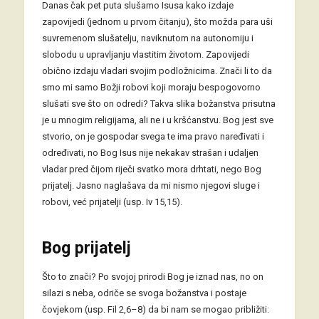
Danas čak pet puta slušamo Isusa kako izdaje
zapovijedi (jednom u prvom čitanju), što možda para uši
suvremenom slušatelju, naviknutom na autonomiju i
slobodu u upravljanju vlastitim životom. Zapovijedi
obično izdaju vladari svojim podložnicima. Znači li to da
smo mi samo Božji robovi koji moraju bespogovorno
slušati sve što on odredi? Takva slika božanstva prisutna
je u mnogim religijama, ali ne i u kršćanstvu. Bog jest sve
stvorio, on je gospodar svega te ima pravo naređivati i
određivati, no Bog Isus nije nekakav strašan i udaljen
vladar pred čijom riječi svatko mora drhtati, nego Bog
prijatelj. Jasno naglašava da mi nismo njegovi sluge i
robovi, već prijatelji (usp. Iv 15,15).
Bog prijatelj
Što to znači? Po svojoj prirodi Bog je iznad nas, no on
silazi s neba, odriče se svoga božanstva i postaje
čovjekom (usp. Fil 2,6–8) da bi nam se mogao približiti: