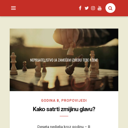
SAGUD.XYZ
GODINA B
,
PROPOVIJEDI
Kako satrti zmijinu glavu?
Deseta nedjelja kroz godinu – B