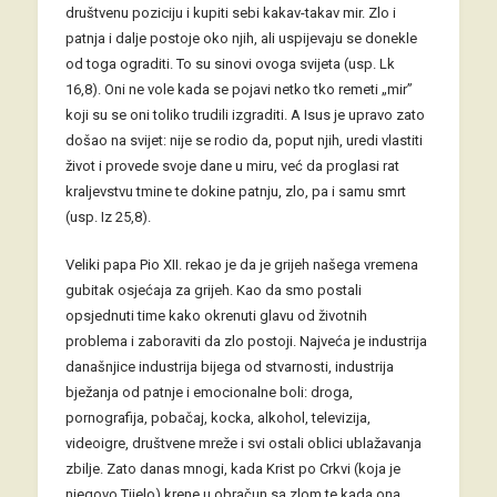
društvenu poziciju i kupiti sebi kakav-takav mir. Zlo i
patnja i dalje postoje oko njih, ali uspijevaju se donekle
od toga ograditi. To su sinovi ovoga svijeta (usp. Lk
16,8). Oni ne vole kada se pojavi netko tko remeti „mir”
koji su se oni toliko trudili izgraditi. A Isus je upravo zato
došao na svijet: nije se rodio da, poput njih, uredi vlastiti
život i provede svoje dane u miru, već da proglasi rat
kraljevstvu tmine te dokine patnju, zlo, pa i samu smrt
(usp. Iz 25,8).
Veliki papa Pio XII. rekao je da je grijeh našega vremena
gubitak osjećaja za grijeh. Kao da smo postali
opsjednuti time kako okrenuti glavu od životnih
problema i zaboraviti da zlo postoji. Najveća je industrija
današnjice industrija bijega od stvarnosti, industrija
bježanja od patnje i emocionalne boli: droga,
pornografija, pobačaj, kocka, alkohol, televizija,
videoigre, društvene mreže i svi ostali oblici ublažavanja
zbilje. Zato danas mnogi, kada Krist po Crkvi (koja je
njegovo Tijelo) krene u obračun sa zlom te kada ona