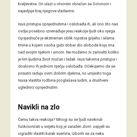
kraljevstva. On ulazi u otvoreni obračun sa Sotonom i
najavljuje kraj njegove vladavine.
Isus pristupa opsjednutima i oslobađa ih, ali ono što nas
ovdje posebno iznenađuje jesu reakcije ljudi oko njega.
Opsjednuće je ekstreman oblik ropstva grijehu i silama
tmine u kojem osoba gubi dobar dio slobode koju ima
nad svojim tijelom i umom. Ne možemo ni zamisliti koliko
je tim ljudima život mučan i težak. Isus takvima pristupa i
doslovno ih jednom riječju oslobađa. Očekujemo da se
prisutni raduju ovim dobrim djelima, no umjesto toga
Isusa vlastita rodbina proglašava ludim, a društveni
uglednici opsjednutim.
Navikli na zlo
Čemu takva reakcija? Mnogi su se ljudi naviknuli
funkcionirati u svijetu koji je zaražen zlom: uspjeli su
izgraditi vlastiti kutak svemira, izboriti se za neku