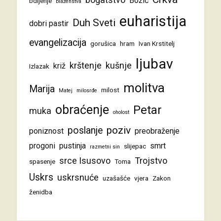
Božić
bdijenje
blaženstva
euharistija
Duh Sveti
dobri pastir
evangelizacija
gorušica
hram
Ivan Krstitelj
ljubav
krštenje
kušnje
križ
Izlazak
molitva
Marija
milost
Matej
milosrđe
obraćenje
Petar
muka
oholost
poziv
poslanje
poniznost
preobraženje
progoni
pustinja
smrt
slijepac
razmetni sin
srce Isusovo
Trojstvo
spasenje
Toma
Uskrs
uskrsnuće
uzašašće
vjera
Zakon
ženidba