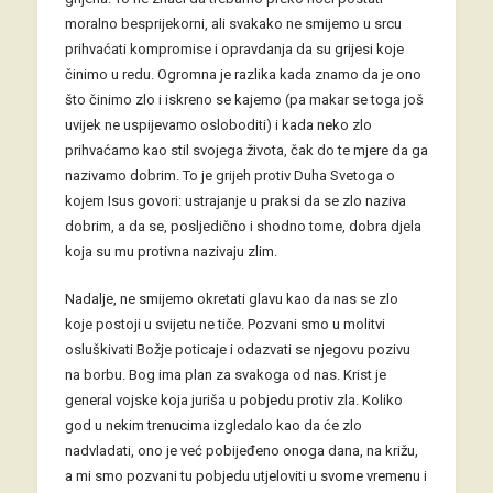
moralno besprijekorni, ali svakako ne smijemo u srcu
prihvaćati kompromise i opravdanja da su grijesi koje
činimo u redu. Ogromna je razlika kada znamo da je ono
što činimo zlo i iskreno se kajemo (pa makar se toga još
uvijek ne uspijevamo osloboditi) i kada neko zlo
prihvaćamo kao stil svojega života, čak do te mjere da ga
nazivamo dobrim. To je grijeh protiv Duha Svetoga o
kojem Isus govori: ustrajanje u praksi da se zlo naziva
dobrim, a da se, posljedično i shodno tome, dobra djela
koja su mu protivna nazivaju zlim.
Nadalje, ne smijemo okretati glavu kao da nas se zlo
koje postoji u svijetu ne tiče. Pozvani smo u molitvi
osluškivati Božje poticaje i odazvati se njegovu pozivu
na borbu. Bog ima plan za svakoga od nas. Krist je
general vojske koja juriša u pobjedu protiv zla. Koliko
god u nekim trenucima izgledalo kao da će zlo
nadvladati, ono je već pobijeđeno onoga dana, na križu,
a mi smo pozvani tu pobjedu utjeloviti u svome vremenu i