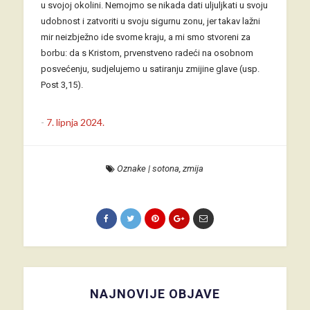
u svojoj okolini. Nemojmo se nikada dati uljuljkati u svoju
udobnost i zatvoriti u svoju sigurnu zonu, jer takav lažni
mir neizbježno ide svome kraju, a mi smo stvoreni za
borbu: da s Kristom, prvenstveno radeći na osobnom
posvećenju, sudjelujemo u satiranju zmijine glave (usp.
Post 3,15).
-
7. lipnja 2024.
Oznake
|
sotona
,
zmija
NAJNOVIJE OBJAVE