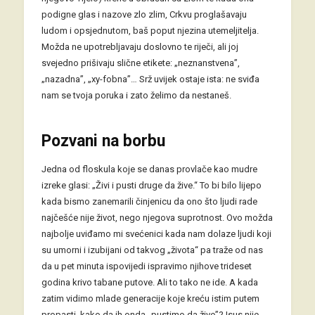
podigne glas i nazove zlo zlim, Crkvu proglašavaju
ludom i opsjednutom, baš poput njezina utemeljitelja.
Možda ne upotrebljavaju doslovno te riječi, ali joj
svejedno prišivaju slične etikete: „neznanstvena”,
„nazadna”, „xy-fobna”… Srž uvijek ostaje ista: ne sviđa
nam se tvoja poruka i zato želimo da nestaneš.
Pozvani na borbu
Jedna od floskula koje se danas provlače kao mudre
izreke glasi: „Živi i pusti druge da žive.“ To bi bilo lijepo
kada bismo zanemarili činjenicu da ono što ljudi rade
najčešće nije život, nego njegova suprotnost. Ovo možda
najbolje uviđamo mi svećenici kada nam dolaze ljudi koji
su umorni i izubijani od takvog „života“ pa traže od nas
da u pet minuta ispovijedi ispravimo njihove trideset
godina krivo tabane putove. Ali to tako ne ide. A kada
zatim vidimo mlade generacije koje kreću istim putem
propasti, kako da ih onda „pustimo da žive”? Isus nije