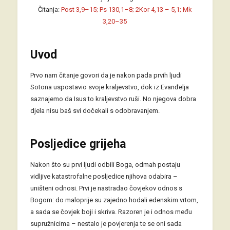
Čitanja:
Post 3,9–15; Ps 130,1–8; 2Kor 4,13 – 5,1; Mk
3,20–35
Uvod
Prvo nam čitanje govori da je nakon pada prvih ljudi
Sotona uspostavio svoje kraljevstvo, dok iz Evanđelja
saznajemo da Isus to kraljevstvo ruši. No njegova dobra
djela nisu baš svi dočekali s odobravanjem.
Posljedice grijeha
Nakon što su prvi ljudi odbili Boga, odmah postaju
vidljive katastrofalne posljedice njihova odabira –
uništeni odnosi. Prvi je nastradao čovjekov odnos s
Bogom: do maloprije su zajedno hodali edenskim vrtom,
a sada se čovjek boji i skriva. Razoren je i odnos među
supružnicima – nestalo je povjerenja te se oni sada