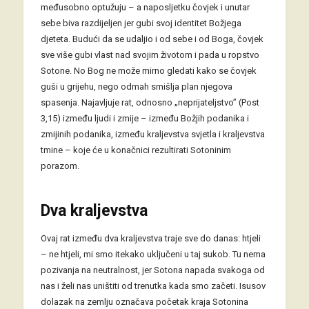
međusobno optužuju – a naposljetku čovjek i unutar
sebe biva razdijeljen jer gubi svoj identitet Božjega
djeteta. Budući da se udaljio i od sebe i od Boga, čovjek
sve više gubi vlast nad svojim životom i pada u ropstvo
Sotone. No Bog ne može mirno gledati kako se čovjek
guši u grijehu, nego odmah smišlja plan njegova
spasenja. Najavljuje rat, odnosno „neprijateljstvo” (Post
3,15) između ljudi i zmije – između Božjih podanika i
zmijinih podanika, između kraljevstva svjetla i kraljevstva
tmine – koje će u konačnici rezultirati Sotoninim
porazom.
Dva kraljevstva
Ovaj rat između dva kraljevstva traje sve do danas: htjeli
– ne htjeli, mi smo itekako uključeni u taj sukob. Tu nema
pozivanja na neutralnost, jer Sotona napada svakoga od
nas i želi nas uništiti od trenutka kada smo začeti. Isusov
dolazak na zemlju označava početak kraja Sotonina