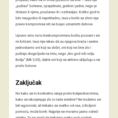
„puštao” bolesne, opsjednute, grešne i jadne, nego je
dolazio k njima, poučavao ih i ozdravljao. Koliko god to
bilo neugodno ili neprikladno, Isus u borbi sa zlom nije
pravio kompromise niti se bojao uznemiriti duhove.
Upravo smo na tu beskompromisnu borbu pozvani i svi
mi kršćani. Isus nije rekao da su njegova braća i sestre
jednostavno oni koji su dobri, oni koji ne čine zlo i
puštaju druge ljude na miru, nego „tko god vrši volju
Božju“ (Mk 3,35), dakle oni koji se aktivno uključuju u rat
protiv Sotone.
Zaključak
No kako se to konkretno ratuje protiv kraljevstva tmine,
kako se iskorjenjuje zlo iz naše sredine? Ne možemo svi
biti egzorcisti, ali itekako se svatko od nas, s Božjom
pomoću, može boriti. Najprije se moramo jasno odreći
grijeha. To ne znači da trebamo preko noći postati