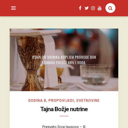
SAGUD.XYZ
GODINA B
,
PROPOVIJEDI
,
SVETKOVINE
Tajna Božje nutrine
Presveto Srce Isusovo – B