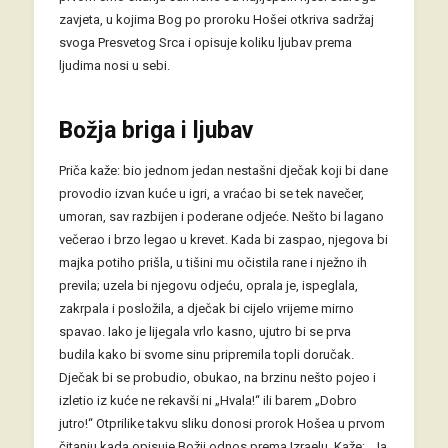
zavjeta, u kojima Bog po proroku Hošei otkriva sadržaj
svoga Presvetog Srca i opisuje koliku ljubav prema
ljudima nosi u sebi.
Božja briga i ljubav
Priča kaže: bio jednom jedan nestašni dječak koji bi dane
provodio izvan kuće u igri, a vraćao bi se tek navečer,
umoran, sav razbijen i poderane odjeće. Nešto bi lagano
večerao i brzo legao u krevet. Kada bi zaspao, njegova bi
majka potiho prišla, u tišini mu očistila rane i nježno ih
previla; uzela bi njegovu odjeću, oprala je, ispeglala,
zakrpala i posložila, a dječak bi cijelo vrijeme mirno
spavao. Iako je lijegala vrlo kasno, ujutro bi se prva
budila kako bi svome sinu pripremila topli doručak.
Dječak bi se probudio, obukao, na brzinu nešto pojeo i
izletio iz kuće ne rekavši ni „Hvala!“ ili barem „Dobro
jutro!“ Otprilike takvu sliku donosi prorok Hošea u prvom
čitanju kada opisuje Božji odnos prema Izraelu. Kaže: „Ja