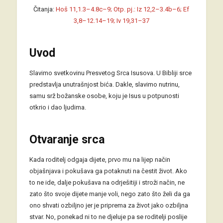
Čitanja:
Hoš 11,1.3–4.8c–9; Otp. pj.: Iz 12,2–3.4b–6; Ef
3,8–12.14–19; Iv 19,31–37
Uvod
Slavimo svetkovinu Presvetog Srca Isusova. U Bibliji srce
predstavlja unutrašnjost bića. Dakle, slavimo nutrinu,
samu srž božanske osobe, koju je Isus u potpunosti
otkrio i dao ljudima.
Otvaranje srca
Kada roditelj odgaja dijete, prvo mu na lijep način
objašnjava i pokušava ga potaknuti na čestit život. Ako
to ne ide, dalje pokušava na odrješitiji i stroži način, ne
zato što svoje dijete manje voli, nego zato što želi da ga
ono shvati ozbiljno jer je priprema za život jako ozbiljna
stvar. No, ponekad ni to ne djeluje pa se roditelji poslije