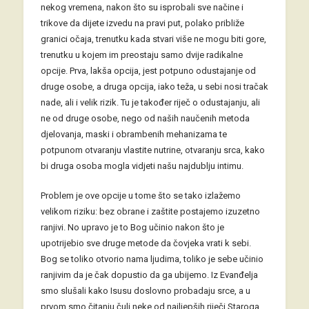
nekog vremena, nakon što su isprobali sve načine i
trikove da dijete izvedu na pravi put, polako približe
granici očaja, trenutku kada stvari više ne mogu biti gore,
trenutku u kojem im preostaju samo dvije radikalne
opcije. Prva, lakša opcija, jest potpuno odustajanje od
druge osobe, a druga opcija, iako teža, u sebi nosi tračak
nade, ali i velik rizik. Tu je također riječ o odustajanju, ali
ne od druge osobe, nego od naših naučenih metoda
djelovanja, maski i obrambenih mehanizama te
potpunom otvaranju vlastite nutrine, otvaranju srca, kako
bi druga osoba mogla vidjeti našu najdublju intimu.
Problem je ove opcije u tome što se tako izlažemo
velikom riziku: bez obrane i zaštite postajemo izuzetno
ranjivi. No upravo je to Bog učinio nakon što je
upotrijebio sve druge metode da čovjeka vrati k sebi.
Bog se toliko otvorio nama ljudima, toliko je sebe učinio
ranjivim da je čak dopustio da ga ubijemo. Iz Evanđelja
smo slušali kako Isusu doslovno probadaju srce, a u
prvom smo čitanju čuli neke od najljepših riječi Staroga