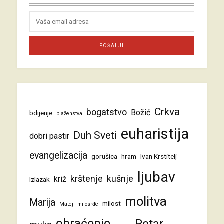
Crkva
bogatstvo
Božić
bdijenje
blaženstva
euharistija
Duh Sveti
dobri pastir
evangelizacija
gorušica
hram
Ivan Krstitelj
ljubav
krštenje
kušnje
križ
Izlazak
molitva
Marija
milost
Matej
milosrđe
obraćenje
Petar