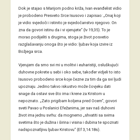
Dok je stajao s Marijom podno križa, Ivan evanđelist vidio
je probodeno Presveto Srce Isusovo i zapisao: „Onaj koji
je vidio svjedoči i istinito je svjedočanstvo njegovo. On
zna da govori istinu da i vi vjerujete“ (Iv 19,35). To je
morao podijeliti s drugima, stoga je život posvetio
razglašavanju onoga što je vidio: ljubav koja izvire iz
Božjega srca.
Vjerujem da smo svi mi u molitvi i euharistiji, osluškujući
duhovne pokrete u sebi i oko sebe, također vidjeli to isto
Isusovo probodeno srce koje čezne za tim da ga svi ljudi
upoznaju. Jedino takvo iskustvo može čovjeku dati
snage da ostavi sve što ima i krene za Kristom u
nepoznato. „Zato prigibam koljena pred Ocem“, govori
sveti Pavao u Poslanici Efežanima, jer sav naš duhovni
život ima jednu svrhu: da mognemo „shvatiti sa svima
svetima što je dužina i širina i visina i dubina te spoznati
nadspoznatljivu ljubav Kristovu“ (Ef 3,14.18s).