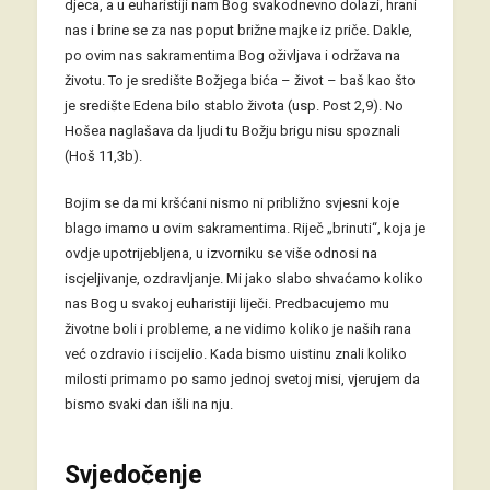
djeca, a u euharistiji nam Bog svakodnevno dolazi, hrani
nas i brine se za nas poput brižne majke iz priče. Dakle,
po ovim nas sakramentima Bog oživljava i održava na
životu. To je središte Božjega bića – život – baš kao što
je središte Edena bilo stablo života (usp. Post 2,9). No
Hošea naglašava da ljudi tu Božju brigu nisu spoznali
(Hoš 11,3b).
Bojim se da mi kršćani nismo ni približno svjesni koje
blago imamo u ovim sakramentima. Riječ „brinuti“, koja je
ovdje upotrijebljena, u izvorniku se više odnosi na
iscjeljivanje, ozdravljanje. Mi jako slabo shvaćamo koliko
nas Bog u svakoj euharistiji liječi. Predbacujemo mu
životne boli i probleme, a ne vidimo koliko je naših rana
već ozdravio i iscijelio. Kada bismo uistinu znali koliko
milosti primamo po samo jednoj svetoj misi, vjerujem da
bismo svaki dan išli na nju.
Svjedočenje