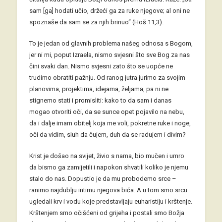
sam [ga] hodati učio, držeći ga za ruke njegove; al oni ne
spoznaše da sam se za njih brinuo“ (Hoš 11,3).
To je jedan od glavnih problema našeg odnosa s Bogom,
jer ni mi, poput Izraela, nismo svjesni što sve Bog za nas
čini svaki dan. Nismo svjesni zato što se uopće ne
trudimo obratiti pažnju. Od ranog jutra jurimo za svojim
planovima, projektima, idejama, željama, pa ni ne
stignemo stati i promisliti: kako to da sam i danas
mogao otvoriti oči, da se sunce opet pojavilo na nebu,
da i dalje imam obitelj koja me voli, pokretne ruke i noge,
oči da vidim, sluh da čujem, duh da se radujem i divim?
Krist je došao na svijet, živio s nama, bio mučen i umro
da bismo ga zamijetili i napokon shvatili koliko je njemu
stalo do nas. Dopustio je da mu probodemo srce –
ranimo najdublju intimu njegova bića. A u tom smo srcu
ugledali krv i vodu koje predstavljaju euharistiju i krštenje.
Krštenjem smo očišćeni od grijeha i postali smo Božja