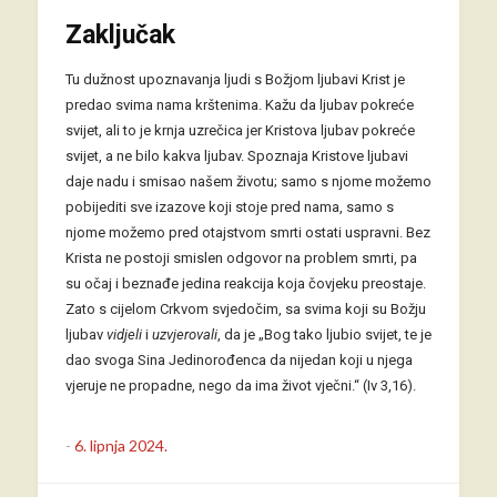
Zaključak
Tu dužnost upoznavanja ljudi s Božjom ljubavi Krist je
predao svima nama krštenima. Kažu da ljubav pokreće
svijet, ali to je krnja uzrečica jer Kristova ljubav pokreće
svijet, a ne bilo kakva ljubav. Spoznaja Kristove ljubavi
daje nadu i smisao našem životu; samo s njome možemo
pobijediti sve izazove koji stoje pred nama, samo s
njome možemo pred otajstvom smrti ostati uspravni. Bez
Krista ne postoji smislen odgovor na problem smrti, pa
su očaj i beznađe jedina reakcija koja čovjeku preostaje.
Zato s cijelom Crkvom svjedočim, sa svima koji su Božju
ljubav
vidjeli
i
uzvjerovali
, da je „Bog tako ljubio svijet, te je
dao svoga Sina Jedinorođenca da nijedan koji u njega
vjeruje ne propadne, nego da ima život vječni.“ (Iv 3,16).
-
6. lipnja 2024.