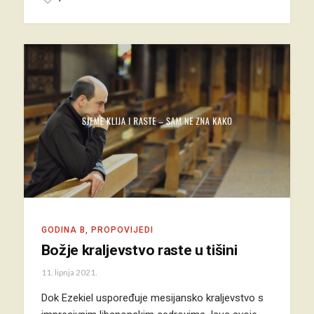
GODINA B
,
PROPOVIJEDI
Božje kraljevstvo raste u tišini
11. lipnja 2021.
Dok Ezekiel uspoređuje mesijansko kraljevstvo s