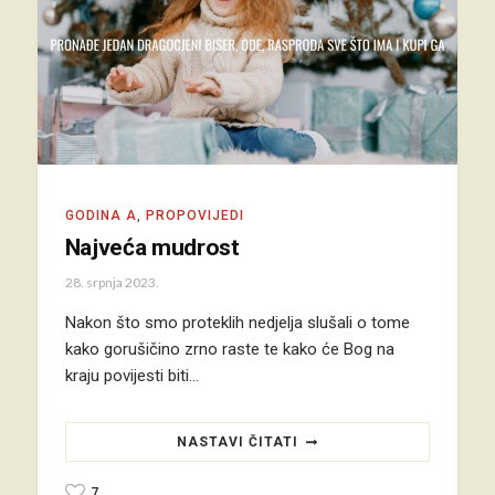
GODINA A
,
PROPOVIJEDI
Najveća mudrost
28. srpnja 2023.
Nakon što smo proteklih nedjelja slušali o tome
kako gorušičino zrno raste te kako će Bog na
kraju povijesti biti…
NASTAVI ČITATI
7