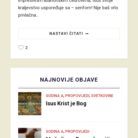
impresivnim libanonskim cedrovima, Isus svoje
kraljevstvo uspoređuje sa – senfom! Nije baš vrlo
privlačna…
NASTAVI ČITATI
2
NAJNOVIJE OBJAVE
,
,
GODINA A
PROPOVIJEDI
SVETKOVINE
Isus Krist je Bog
,
GODINA A
PROPOVIJEDI