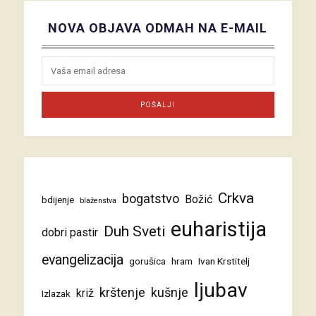
NOVA OBJAVA ODMAH NA E-MAIL
Crkva
bogatstvo
Božić
bdijenje
blaženstva
euharistija
Duh Sveti
dobri pastir
evangelizacija
gorušica
hram
Ivan Krstitelj
ljubav
krštenje
kušnje
križ
Izlazak