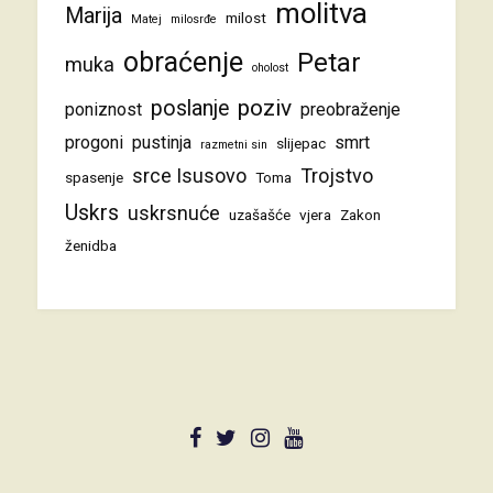
molitva
Marija
milost
Matej
milosrđe
obraćenje
Petar
muka
oholost
poziv
poslanje
poniznost
preobraženje
progoni
pustinja
smrt
slijepac
razmetni sin
srce Isusovo
Trojstvo
spasenje
Toma
Uskrs
uskrsnuće
uzašašće
vjera
Zakon
ženidba