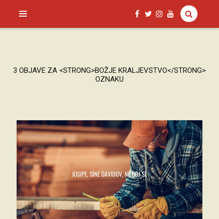
SAGUD.XYZ
3 OBJAVE ZA <STRONG>BOŽJE KRALJEVSTVO</STRONG>
OZNAKU