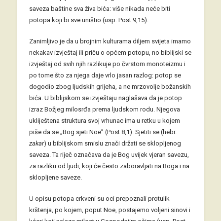
saveza baštine sva živa bića: više nikada neće biti
potopa koji bi sve uništio (usp. Post 9,15).
Zanimljivo je da u brojnim kulturama diljem svijeta imamo
nekakav izvještaj ili priču o općem potopu, no biblijski se
izvještaj od svih njih razlikuje po čvrstom monoteizmu i
po tome što za njega daje vrlo jasan razlog: potop se
dogodio zbog ljudskih grijeha, a ne mrzovolje božanskih
bića. U biblijskom se izvještaju naglašava da je potop
izraz Božjeg milosrđa prema ljudskom rodu. Njegova
ukliještena struktura svoj vrhunac ima u retku u kojem
piše da se „Bog sjeti Noe” (Post 8,1). Sjetiti se (hebr.
zakar
) u biblijskom smislu znači držati se sklopljenog
saveza. Ta riječ označava da je Bog uvijek vjeran savezu,
za razliku od ljudi, koji će često zaboravljati na Boga i na
sklopljene saveze.
U opisu potopa crkveni su oci prepoznali protulik
krštenja, po kojem, poput Noe, postajemo voljeni sinovi i