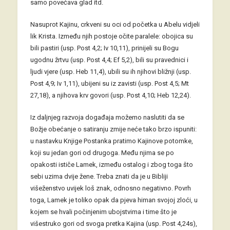
samo povećava glad itd.
Nasuprot Kajinu, crkveni su oci od početka u Abelu vidjeli
lik Krista. Između njih postoje očite paralele: obojica su
bili pastiri (usp. Post 4,2; Iv 10,11), prinijeli su Bogu
ugodnu žrtvu (usp. Post 4,4; Ef 5,2), bili su pravednici i
ljudi vjere (usp. Heb 11,4), ubili su ih njihovi bližnji (usp.
Post 4,9; Iv 1,11), ubijeni su iz zavisti (usp. Post 4,5; Mt
27,18), a njihova krv govori (usp. Post 4,10; Heb 12,24).
Iz daljnjeg razvoja događaja možemo naslutiti da se
Božje obećanje o satiranju zmije neće tako brzo ispuniti:
u nastavku Knjige Postanka pratimo Kajinove potomke,
koji su jedan gori od drugoga. Među njima se po
opakosti ističe Lamek, između ostalog i zbog toga što
sebi uzima dvije žene. Treba znati da je u Bibliji
višeženstvo uvijek loš znak, odnosno negativno. Povrh
toga, Lamek je toliko opak da pjeva himan svojoj zloći, u
kojem se hvali počinjenim ubojstvima i time što je
višestruko gori od svoga pretka Kajina (usp. Post 4,24s),