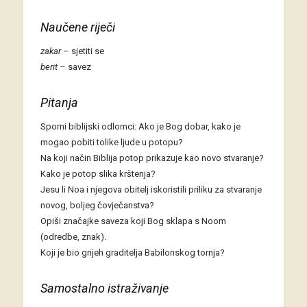
Naučene riječi
zakar
– sjetiti se
berit
– savez
Pitanja
Sporni biblijski odlomci: Ako je Bog dobar, kako je
mogao pobiti tolike ljude u potopu?
Na koji način Biblija potop prikazuje kao novo stvaranje?
Kako je potop slika krštenja?
Jesu li Noa i njegova obitelj iskoristili priliku za stvaranje
novog, boljeg čovječanstva?
Opiši značajke saveza koji Bog sklapa s Noom
(odredbe, znak).
Koji je bio grijeh graditelja Babilonskog tornja?
Samostalno istraživanje