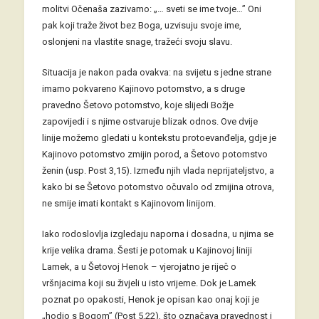
molitvi Očenaša zazivamo: „… sveti se ime tvoje…” Oni
pak koji traže život bez Boga, uzvisuju svoje ime,
oslonjeni na vlastite snage, tražeći svoju slavu.
Situacija je nakon pada ovakva: na svijetu s jedne strane
imamo pokvareno Kajinovo potomstvo, a s druge
pravedno Šetovo potomstvo, koje slijedi Božje
zapovijedi i s njime ostvaruje blizak odnos. Ove dvije
linije možemo gledati u kontekstu protoevanđelja, gdje je
Kajinovo potomstvo zmijin porod, a Šetovo potomstvo
ženin (usp. Post 3,15). Između njih vlada neprijateljstvo, a
kako bi se Šetovo potomstvo očuvalo od zmijina otrova,
ne smije imati kontakt s Kajinovom linijom.
Iako rodoslovlja izgledaju naporna i dosadna, u njima se
krije velika drama. Šesti je potomak u Kajinovoj liniji
Lamek, a u Šetovoj Henok – vjerojatno je riječ o
vršnjacima koji su živjeli u isto vrijeme. Dok je Lamek
poznat po opakosti, Henok je opisan kao onaj koji je
„hodio s Bogom” (Post 5,22), što označava pravednost i