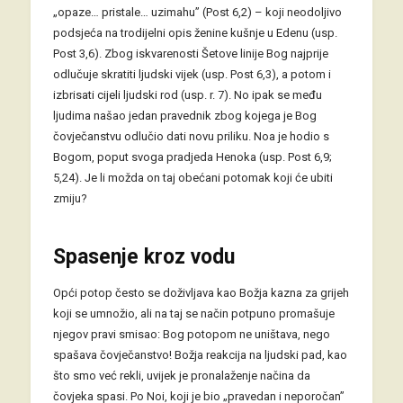
„opaze… pristale… uzimahu” (Post 6,2) – koji neodoljivo
podsjeća na trodijelni opis ženine kušnje u Edenu (usp.
Post 3,6). Zbog iskvarenosti Šetove linije Bog najprije
odlučuje skratiti ljudski vijek (usp. Post 6,3), a potom i
izbrisati cijeli ljudski rod (usp. r. 7). No ipak se među
ljudima našao jedan pravednik zbog kojega je Bog
čovječanstvu odlučio dati novu priliku. Noa je hodio s
Bogom, poput svoga pradjeda Henoka (usp. Post 6,9;
5,24). Je li možda on taj obećani potomak koji će ubiti
zmiju?
Spasenje kroz vodu
Opći potop često se doživljava kao Božja kazna za grijeh
koji se umnožio, ali na taj se način potpuno promašuje
njegov pravi smisao: Bog potopom ne uništava, nego
spašava čovječanstvo! Božja reakcija na ljudski pad, kao
što smo već rekli, uvijek je pronalaženje načina da
čovjeka spasi. Po Noi, koji je bio „pravedan i neporočan”