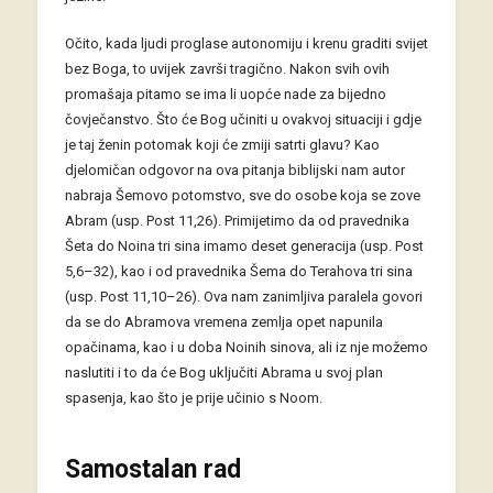
Očito, kada ljudi proglase autonomiju i krenu graditi svijet
bez Boga, to uvijek završi tragično. Nakon svih ovih
promašaja pitamo se ima li uopće nade za bijedno
čovječanstvo. Što će Bog učiniti u ovakvoj situaciji i gdje
je taj ženin potomak koji će zmiji satrti glavu? Kao
djelomičan odgovor na ova pitanja biblijski nam autor
nabraja Šemovo potomstvo, sve do osobe koja se zove
Abram (usp. Post 11,26). Primijetimo da od pravednika
Šeta do Noina tri sina imamo deset generacija (usp. Post
5,6–32), kao i od pravednika Šema do Terahova tri sina
(usp. Post 11,10–26). Ova nam zanimljiva paralela govori
da se do Abramova vremena zemlja opet napunila
opačinama, kao i u doba Noinih sinova, ali iz nje možemo
naslutiti i to da će Bog uključiti Abrama u svoj plan
spasenja, kao što je prije učinio s Noom.
Samostalan rad