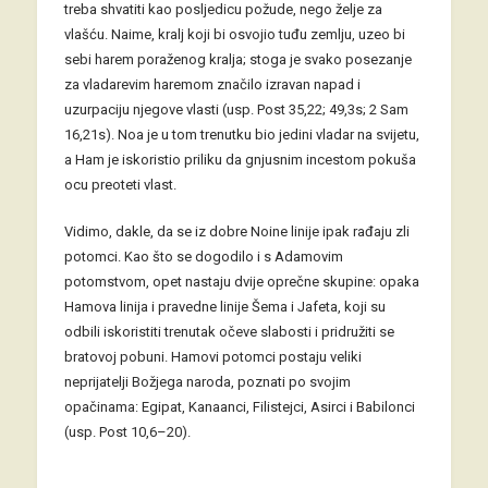
treba shvatiti kao posljedicu požude, nego želje za
vlašću. Naime, kralj koji bi osvojio tuđu zemlju, uzeo bi
sebi harem poraženog kralja; stoga je svako posezanje
za vladarevim haremom značilo izravan napad i
uzurpaciju njegove vlasti (usp. Post 35,22; 49,3s; 2 Sam
16,21s). Noa je u tom trenutku bio jedini vladar na svijetu,
a Ham je iskoristio priliku da gnjusnim incestom pokuša
ocu preoteti vlast.
Vidimo, dakle, da se iz dobre Noine linije ipak rađaju zli
potomci. Kao što se dogodilo i s Adamovim
potomstvom, opet nastaju dvije oprečne skupine: opaka
Hamova linija i pravedne linije Šema i Jafeta, koji su
odbili iskoristiti trenutak očeve slabosti i pridružiti se
bratovoj pobuni. Hamovi potomci postaju veliki
neprijatelji Božjega naroda, poznati po svojim
opačinama: Egipat, Kanaanci, Filistejci, Asirci i Babilonci
(usp. Post 10,6–20).