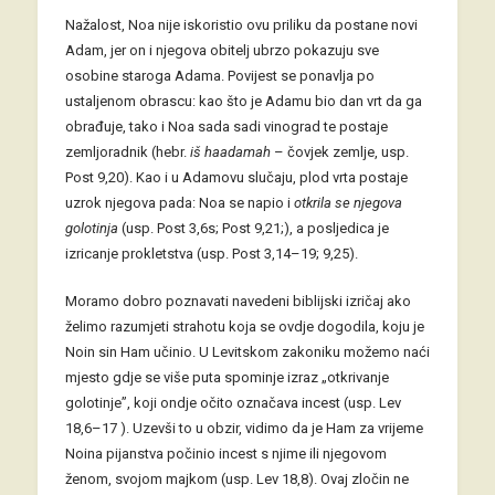
Nažalost, Noa nije iskoristio ovu priliku da postane novi
Adam, jer on i njegova obitelj ubrzo pokazuju sve
osobine staroga Adama. Povijest se ponavlja po
ustaljenom obrascu: kao što je Adamu bio dan vrt da ga
obrađuje, tako i Noa sada sadi vinograd te postaje
zemljoradnik (hebr.
iš haadamah
– čovjek zemlje, usp.
Post 9,20). Kao i u Adamovu slučaju, plod vrta postaje
uzrok njegova pada: Noa se napio i
otkrila se njegova
golotinja
(usp. Post 3,6s; Post 9,21;), a posljedica je
izricanje prokletstva (usp. Post 3,14–19; 9,25).
Moramo dobro poznavati navedeni biblijski izričaj ako
želimo razumjeti strahotu koja se ovdje dogodila, koju je
Noin sin Ham učinio. U Levitskom zakoniku možemo naći
mjesto gdje se više puta spominje izraz „otkrivanje
golotinje”, koji ondje očito označava incest (usp. Lev
18,6–17 ). Uzevši to u obzir, vidimo da je Ham za vrijeme
Noina pijanstva počinio incest s njime ili njegovom
ženom, svojom majkom (usp. Lev 18,8). Ovaj zločin ne