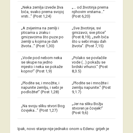
„Neka zemlja izvede živa
„… od životinja prema
bića, svako prema svojoj
njihovim vrstama…”
vrsti…” (Post 1,24)
(Post 6,20)
„A zvijerima na zemlji i
„Sve životinje, svi
pticama u zraku i
gmizavci, sve ptice”
gmizavcima što puze po
(Post 8,19); „svih bića
zemlji u kojima je dah
što u sebi imaju dah
života…” (Post 1,30)
života”. (Post 7,15)
„Vode pod nebom neka
„Polako se povlačile
se skupe na jedno
vode (…) pokažu se
mjesto i neka se pokaže
brdski vrhunci.” (Post
kopno!” (Post 1,9)
8,3.5)
„Plodite se, i množite, i
„Plodite se i množite i
napunite zemlju, i sebi je
zemlju napunite.” (Post
podložite!” (Post 1,28)
9,1.7)
„Jer na sliku Božju
„Na svoju sliku stvori Bog
stvoren je čovjek!”
čovjeka…” (Post 1,27)
(Post 9,6)
Ipak, novo stanje nije jednako onom u Edenu: grijeh je