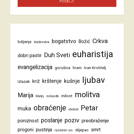
Crkva
bogatstvo
Božić
bdijenje
blaženstva
euharistija
Duh Sveti
dobri pastir
evangelizacija
gorušica
hram
Ivan Krstitelj
ljubav
krštenje
kušnje
križ
Izlazak
molitva
Marija
milost
Matej
milosrđe
obraćenje
Petar
muka
oholost
poziv
poslanje
poniznost
preobraženje
progoni
pustinja
smrt
slijepac
razmetni sin