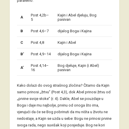
paralelno.
Post 4,2b–
Kajin i Abel djeluju, Bog
A
5
pasivan
B
Post 4,6–7
dijalog Boga i Kajina
C
Post 4,8
Kajin i Abel
B’
Post 4,9–14
dijalog Boga i Kajina
Post 4,14–
Bog djeluje, Kajin (i Abel)
A’
16
pasivan
Kako dolazi do ovog strašnog zločina? Čitamo da Kajin
samo prinosi „žrtvu” (Post 4,3), dok Abel prinosi žrtvu od
„prvine svoje stoke” (r. 4). Dakle, Abel se pouzdaje u
Boga i daje mu najbolje, prvinu od onoga što ima,
vjerujući da će se Bog pobrinuti da mu ništa u životu ne
nedostaje, a Kajin se uzda u sebe: Bogu ne prinosi prvine
svoga rada, nego suvišak koji posjeduje. Bog ne kori