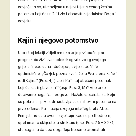
čovječanstvo, utemeljena u najavi tajanstvenog ženina
potomka koji će uništiti zlo i obnoviti zajedništvo Boga i
čovjeka.
Kajin i njegovo potomstvo
U prošloj lekciji vidjeli smo kako je prvi bračni par
prognan da živi izvan edenskog vrta zbog svojega
grijeha i neposluha. Iduće poglavlje započinje
optimistično: „Čovjek pozna svoju ženu Evu, a ona zače i
rodi Kajina” (Post 4,1). Je li Kajin taj obećani potomak
koji će satrti glavu zmiji (usp. Post 3,15)? Vrlo brzo
dobivamo negativan odgovor. Nažalost, spirala zla koju
su pokrenuli prvi ljudi nastavlja se u njihovim potomcima:
prvorođenac Kajin ubija svojega mlađeg brata Abela.
Primijetimo da u ovom izvještaju, kao i u prethodnom,
opet imamo ukliještenu strukturu (usp. Post 2,5 – 3,24),
što sugerira da oba događaja trebamo promatrati