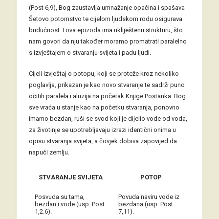
(Post 6,9), Bog zaustavlja umnažanje opačina i spašava
Šetovo potomstvo te cijelom ljudskom rodu osigurava
budućnost. I ova epizoda ima ukliještenu strukturu, što
nam govori da nju također moramo promatrati paralelno
s izvještajem o stvaranju svijeta i padu ljudi.
Cijeli izvještaj o potopu, koji se proteže kroz nekoliko
poglavlja, prikazan je kao novo stvaranje te sadrži puno
očitih paralela i aluzija na početak Knjige Postanka: Bog
sve vraća u stanje kao na početku stvaranja, ponovno
imamo bezdan, ruši se svod koji je dijelio vode od voda,
za životinje se upotrebljavaju izrazi identični onima u
opisu stvaranja svijeta, a čovjek dobiva zapovijed da
napuči zemlju.
STVARANJE SVIJETA
POTOP
Posvuda su tama,
Povuda naviru vode iz
bezdan i vode (usp. Post
bezdana (usp. Post
1,2.6).
7,11).