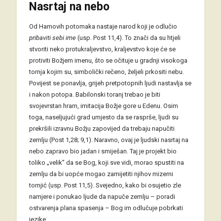
Nasrtaj na nebo
Od Hamovih potomaka nastaje narod koji je odlučio
pribaviti sebi ime
(usp. Post 11,4). To znači da su htjeli
stvoriti neko protukraljevstvo, kraljevstvo koje će se
protiviti Božjem imenu, što se očituje u gradnji visokoga
tornja kojim su, simbolički rečeno, željeli prkositi nebu.
Povijest se ponavlja, grijeh pretpotopnih ljudi nastavlja se
i nakon potopa. Babilonski toranj trebao je biti
svojevrstan hram, imitacija Božje gore u Edenu. Osim
toga, naseljujući grad umjesto da se rasprše, ljudi su
prekršili izravnu Božju zapovijed da trebaju napučiti
zemlju (Post 1,28; 9,1). Naravno, ovaj je ljudski nasrtaj na
nebo zapravo bio jadan i smiješan. Taj je projekt bio
toliko „velik” da se Bog, koji sve vidi, morao spustiti na
zemlju da bi uopće mogao zamijetiti njihov mizerni
tornjić (usp. Post 11,5). Svejedno, kako bi osujetio zle
namjere i ponukao ljude da napuče zemlju – poradi
ostvarenja plana spasenja – Bog im odlučuje pobrkati
jezike.