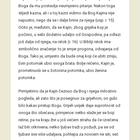
Boga da mu postavlja neumjesno pitanje. Nakon toga
slijedi kazna, ali i u toj kazni vidimo da Bog Kajina nije
napustio, nego da se i dalje brine za njega (usp. r. 15).
Očito je, međutim, da se Kajin, zbog grijeha koji je
počinio, u sebi dodatno udaljio od Gospodina, pa odlazi
još dalje od njega, na istok (r. 16). U Bibliji istok ima
simbolično značenje: to je smjer progona, odvajanja od
Boga. Tako je, umjesto da bude onaj koji će ubiti zmiju,
Evin potomak ubio svoga brata. Bolje rečeno, Kajin je,
prometnuvši se u Sotonina potomka, ubio ženina
potomka.
Primijetimo da je Kajin čeznuo da Bog i njega milostivo
pogleda, ali zato što je posegnuo za grijehom, on gubi
bilo kakav pristup Bogu. Grijeh uvijek daje suprotnost od
onoga što obećava, primjerice: netko slaže jer se boji
istine, pa na kraju živi u još većem strahu da će izrečena
laž biti otkrivena; netko ljubav traži u požudi, pa se od
ljubavi sve više udaljava; pohlepa za novcem ne siti, već