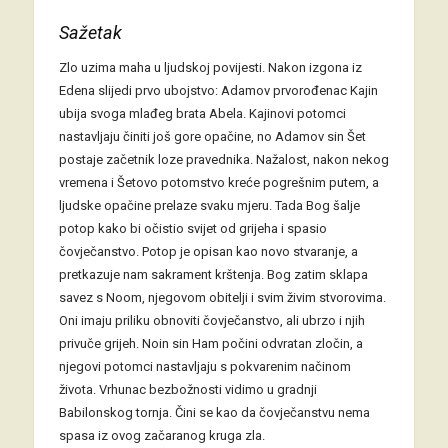
Sažetak
Zlo uzima maha u ljudskoj povijesti. Nakon izgona iz
Edena slijedi prvo ubojstvo: Adamov prvorođenac Kajin
ubija svoga mlađeg brata Abela. Kajinovi potomci
nastavljaju činiti još gore opačine, no Adamov sin Šet
postaje začetnik loze pravednika. Nažalost, nakon nekog
vremena i Šetovo potomstvo kreće pogrešnim putem, a
ljudske opačine prelaze svaku mjeru. Tada Bog šalje
potop kako bi očistio svijet od grijeha i spasio
čovječanstvo. Potop je opisan kao novo stvaranje, a
pretkazuje nam sakrament krštenja. Bog zatim sklapa
savez s Noom, njegovom obitelji i svim živim stvorovima.
Oni imaju priliku obnoviti čovječanstvo, ali ubrzo i njih
privuče grijeh. Noin sin Ham počini odvratan zločin, a
njegovi potomci nastavljaju s pokvarenim načinom
života. Vrhunac bezbožnosti vidimo u gradnji
Babilonskog tornja. Čini se kao da čovječanstvu nema
spasa iz ovog začaranog kruga zla.