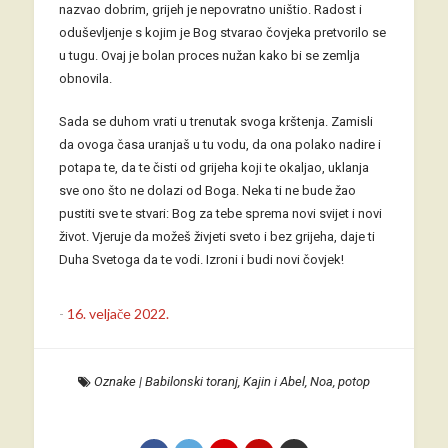
nazvao dobrim, grijeh je nepovratno uništio. Radost i
oduševljenje s kojim je Bog stvarao čovjeka pretvorilo se
u tugu. Ovaj je bolan proces nužan kako bi se zemlja
obnovila.
Sada se duhom vrati u trenutak svoga krštenja. Zamisli
da ovoga časa uranjaš u tu vodu, da ona polako nadire i
potapa te, da te čisti od grijeha koji te okaljao, uklanja
sve ono što ne dolazi od Boga. Neka ti ne bude žao
pustiti sve te stvari: Bog za tebe sprema novi svijet i novi
život. Vjeruje da možeš živjeti sveto i bez grijeha, daje ti
Duha Svetoga da te vodi. Izroni i budi novi čovjek!
-
16. veljače 2022.
Oznake
|
Babilonski toranj
,
Kajin i Abel
,
Noa
,
potop