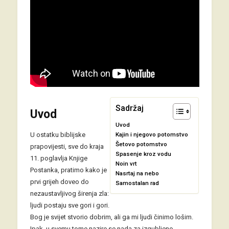
Sadržaj
Uvod
Uvod
U ostatku biblijske
Kajin i njegovo potomstvo
Šetovo potomstvo
prapovijesti, sve do kraja
Spasenje kroz vodu
11. poglavlja Knjige
Noin vrt
Postanka, pratimo kako je
Nasrtaj na nebo
prvi grijeh doveo do
Samostalan rad
nezaustavljivog širenja zla:
ljudi postaju sve gori i gori.
Bog je svijet stvorio dobrim, ali ga mi ljudi činimo lošim.
Ipak, u svemu tome nazire se nada za izgubljeno