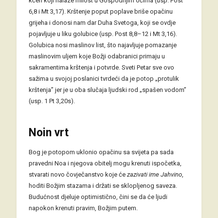
kćeri koji nalaze milost u Gospodnjim očima (usp. Post
6,8 i Mt 3,17). Krštenje poput poplave briše opačinu
grijeha i donosi nam dar Duha Svetoga, koji se ovdje
pojavljuje u liku golubice (usp. Post 8,8–12 i Mt 3,16).
Golubica nosi maslinov list, što najavljuje pomazanje
maslinovim uljem koje Božji odabranici primaju u
sakramentima krštenja i potvrde. Sveti Petar sve ovo
sažima u svojoj poslanici tvrdeći da je potop „protulik
krštenja” jer je u oba slučaja ljudski rod „spašen vodom”
(usp. 1 Pt 3,20s).
Noin vrt
Bog je potopom uklonio opačinu sa svijeta pa sada
pravedni Noa i njegova obitelj mogu krenuti ispočetka,
stvarati novo čovječanstvo koje će
zazivati ime Jahvino
,
hoditi Božjim stazama i držati se sklopljenog saveza.
Budućnost djeluje optimistično, čini se da će ljudi
napokon krenuti pravim, Božjim putem.