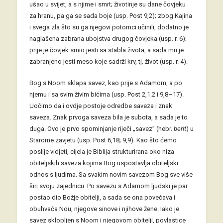
ušao u svijet, a s njime i smrt; životinje su dane čovjeku
za hranu, pa ga se sada boje (usp. Post 9,2); zbog Kajina
i svega zla što su ga njegovi potomci učinili, dodatno je
naglašena zabrana ubojstva drugog čovjeka (usp. r. 6);
prije je čovjek smio jesti sa stabla života, a sada mu je
zabranjeno jesti meso koje sadrži krv, tj. život (usp. r. 4).
Bog s Noom sklapa savez, kao prije s Adamom, a po
njemu i sa svim živim bićima (usp. Post 2,1.2 i 9,8–17).
Uočimo da i ovdje postoje odredbe saveza i znak
saveza. Znak prvoga saveza bila je subota, a sada je to
duga. Ovo je prvo spominjanje riječi „savez” (hebr.
berit
) u
Starome zavjetu (usp. Post 6,18; 9,9). Kao što ćemo
poslije vidjeti, cijela je Biblija strukturirana oko niza
obiteljskih saveza kojima Bog uspostavlja obiteljski
odnos s ljudima. Sa svakim novim savezom Bog sve više
širi svoju zajednicu. Po savezu s Adamom ljudski je par
postao dio Božje obitelji, a sada se ona povećava i
obuhvaća Nou, njegove sinove i njihove žene. Iako je
savez sklopljen s Noom i njegovom obitelji, povlastice