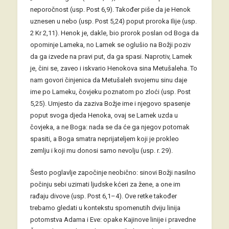
neporočnost (usp. Post 6,9). Također piše da je Henok
uznesen u nebo (usp. Post 5,24) poput proroka Ilije (usp.
2 Kr 2,11). Henok je, dakle, bio prorok poslan od Boga da
opominje Lameka, no Lamek se oglušio na Božji poziv
da ga izvede na pravi put, da ga spasi. Naprotiv, Lamek
je, čini se, zaveo i iskvario Henokova sina Metušaleha. To
nam govori činjenica da Metušaleh svojemu sinu daje
ime po Lameku, čovjeku poznatom po zloći (usp. Post
5,25). Umjesto da zaziva Božje ime i njegovo spasenje
poput svoga djeda Henoka, ovaj se Lamek uzda u
čovjeka, a ne Boga: nada se da će ga njegov potomak
spasiti, a Boga smatra neprijateljem koji je prokleo
zemlju i koji mu donosi samo nevolju (usp. r. 29).
Šesto poglavlje započinje neobično: sinovi Božji nasilno
počinju sebi uzimati ljudske kćeri za žene, a one im
rađaju divove (usp. Post 6,1–4). Ove retke također
trebamo gledati u kontekstu spomenutih dviju linija
potomstva Adama i Eve: opake Kajinove linije i pravedne