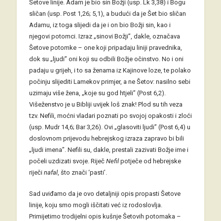
Šetove linije. Adam je bio sin Božji (usp. Lk 3,38) i Bogu
sličan (usp. Post 1,26; 5,1), a budući da je Šet bio sličan
Adamu, iz toga slijedi da je i on bio Božji sin, kao i
njegovi potomci. Izraz „sinovi Božji”, dakle, označava
Šetove potomke – one koji pripadaju liniji pravednika,
dok su „ljudi” oni koji su odbili Božje očinstvo. No i oni
padaju u grijeh, i to sa ženama iz Kajinove loze, te polako
počinju slijediti Lamekov primjer, a ne Šetov: nasilno sebi
uzimaju više žena, „koje su god htjeli” (Post 6,2).
Višeženstvo je u Bibliji uvijek loš znak! Plod su tih veza
tzv. Nefili, moćni vladari poznati po svojoj opakosti i zloći
(usp. Mudr 14,6; Bar 3,26). Ovi „glasoviti ljudi” (Post 6,4) u
doslovnom prijevodu hebrejskog izraza zapravo bi bili
„ljudi imena”. Nefili su, dakle, prestali zazivati Božje ime i
počeli uzdizati svoje. Riječ
Nefil
potječe od hebrejske
riječi
nafal
, što znači ‘pasti’.
Sad uviđamo da je ovo detaljniji opis propasti Šetove
linije, koju smo mogli iščitati već iz rodoslovlja.
Primijetimo trodijelni opis kušnje Šetovih potomaka –