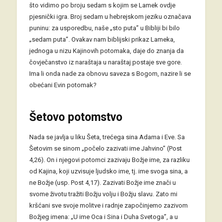
što vidimo po broju sedam s kojim se Lamek ovdje
pjesnički igra. Broj sedam u hebrejskom jeziku označava
puninu: za usporedbu, naše „sto puta” u Bibliji bi bilo
„sedam puta”. Ovakav nam biblijski prikaz Lameka,
jednoga u nizu Kajinovih potomaka, daje do znanja da
čovječanstvo iz naraštaja u naraštaj postaje sve gore.
Ima li onda nade za obnovu saveza s Bogom, nazire li se
obećani Evin potomak?
Šetovo potomstvo
Nada se javlja u liku Šeta, trećega sina Adama i Eve. Sa
Šetovim se sinom „počelo zazivati ime Jahvino” (Post
4,26). On i njegovi potomci zazivaju Božje ime, za razliku
od Kajina, koji uzvisuje ljudsko ime, tj. ime svoga sina, a
ne Božje (usp. Post 4,17). Zazivati Božje ime znači u
svome životu tražiti Božju volju i Božju slavu. Zato mi
kršćani sve svoje molitve i radnje započinjemo zazivom
Božjeg imena: „U ime Oca i Sina i Duha Svetoga”, a u