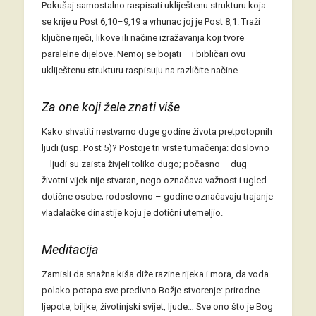
Pokušaj samostalno raspisati ukliještenu strukturu koja
se krije u Post 6,10–9,19 a vrhunac joj je Post 8,1. Traži
ključne riječi, likove ili načine izražavanja koji tvore
paralelne dijelove. Nemoj se bojati – i bibličari ovu
ukliještenu strukturu raspisuju na različite načine.
Za one koji žele znati više
Kako shvatiti nestvarno duge godine života pretpotopnih
ljudi (usp. Post 5)? Postoje tri vrste tumačenja: doslovno
– ljudi su zaista živjeli toliko dugo; počasno – dug
životni vijek nije stvaran, nego označava važnost i ugled
dotične osobe; rodoslovno – godine označavaju trajanje
vladalačke dinastije koju je dotični utemeljio.
Meditacija
Zamisli da snažna kiša diže razine rijeka i mora, da voda
polako potapa sve predivno Božje stvorenje: prirodne
ljepote, biljke, životinjski svijet, ljude… Sve ono što je Bog