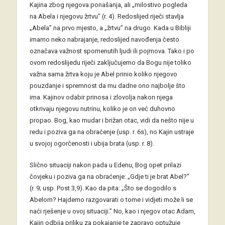
Kajina zbog njegova ponašanja, ali „milostivo pogleda
na Abela i njegovu žrtvu” (r. 4). Redoslijed riječi stavlja
„Abela” na prvo mjesto, a „žrtvu” na drugo. Kada u Bibliji
imamo neko nabrajanje, redoslijed navođenja često
označava važnost spomenutih ljudi ili pojmova. Tako i po
ovom redoslijedu riječi zaključujemo da Bogu nije toliko
važna sama žrtva koju je Abel prinio koliko njegovo
pouzdanje i spremnost da mu dadne ono najbolje što
ima. Kajinov odabir prinosa i zlovolja nakon njega
otkrivaju njegovu nutrinu, koliko je on već duhovno
propao. Bog, kao mudar i brižan otac, vidi da nešto nije u
redu i poziva ga na obraćenje (usp. r. 6s), no Kajin ustraje
u svojoj ogorčenosti i ubija brata (usp. r. 8).
Slično situaciji nakon pada u Edenu, Bog opet prilazi
čovjeku i poziva ga na obraćenje: „Gdje ti je brat Abel?”
(r. 9; usp. Post 3,9). Kao da pita: „Što se dogodilo s
Abelom? Hajdemo razgovarati o tome i vidjeti može li se
naći rješenje u ovoj situaciji.” No, kao i njegov otac Adam,
Kajin odbija priliku za pokajanje te zapravo optužuje