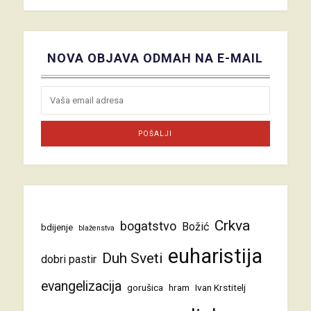
NOVA OBJAVA ODMAH NA E-MAIL
Crkva
bogatstvo
Božić
bdijenje
blaženstva
euharistija
Duh Sveti
dobri pastir
evangelizacija
gorušica
hram
Ivan Krstitelj