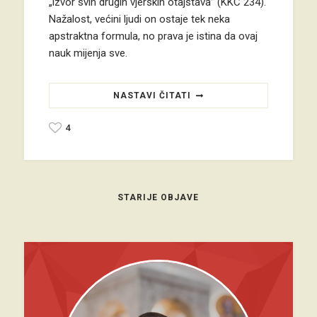
„izvor svih drugih vjerskih otajstava” (KKC 234).
Nažalost, većini ljudi on ostaje tek neka
apstraktna formula, no prava je istina da ovaj
nauk mijenja sve.
NASTAVI ČITATI
4
STARIJE OBJAVE