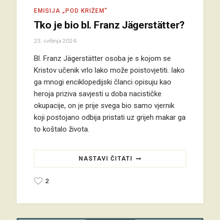
EMISIJA „POD KRIŽEM”
Tko je bio bl. Franz Jägerstätter?
23. svibnja 2024.
Bl. Franz Jägerstätter osoba je s kojom se
Kristov učenik vrlo lako može poistovjetiti. Iako
ga mnogi enciklopedijski članci opisuju kao
heroja priziva savjesti u doba nacističke
okupacije, on je prije svega bio samo vjernik
koji postojano odbija pristati uz grijeh makar ga
to koštalo života.
NASTAVI ČITATI
2