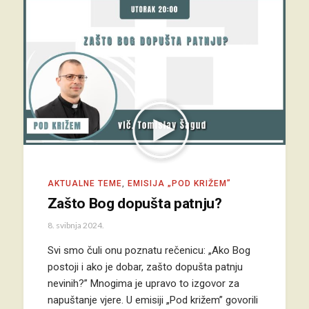
AKTUALNE TEME
,
EMISIJA „POD KRIŽEM”
Zašto Bog dopušta patnju?
8. svibnja 2024.
Svi smo čuli onu poznatu rečenicu: „Ako Bog
postoji i ako je dobar, zašto dopušta patnju
nevinih?” Mnogima je upravo to izgovor za
napuštanje vjere. U emisiji „Pod križem” govorili