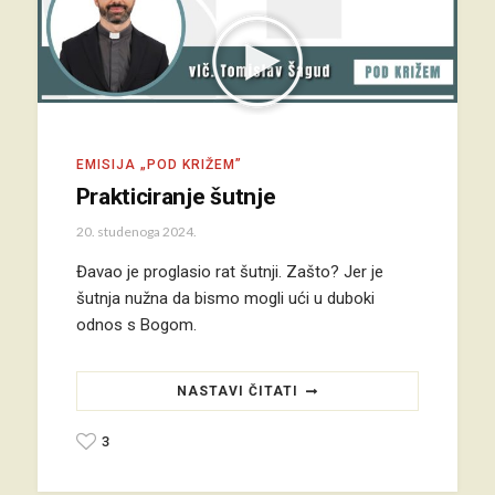
EMISIJA „POD KRIŽEM”
Prakticiranje šutnje
20. studenoga 2024.
Đavao je proglasio rat šutnji. Zašto? Jer je
šutnja nužna da bismo mogli ući u duboki
odnos s Bogom.
NASTAVI ČITATI
3