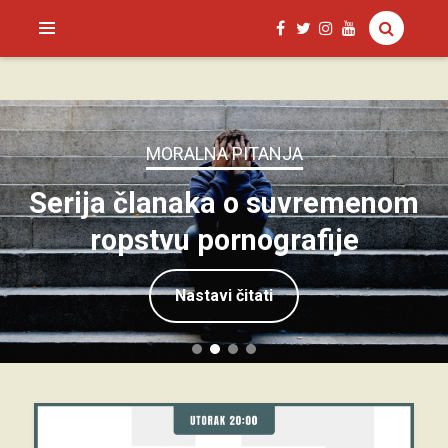
SAGUD.XYZ
MORALNA PITANJA
Serija članaka o suvremenom
ropstvu pornografije
Nastavi čitati