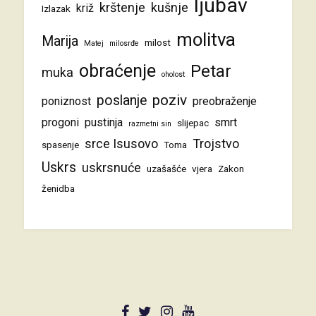
ljubav
krštenje
kušnje
križ
Izlazak
molitva
Marija
milost
Matej
milosrđe
obraćenje
Petar
muka
oholost
poziv
poslanje
poniznost
preobraženje
progoni
pustinja
smrt
slijepac
razmetni sin
srce Isusovo
Trojstvo
spasenje
Toma
Uskrs
uskrsnuće
uzašašće
vjera
Zakon
ženidba