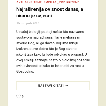
AKTUALNE TEME
,
EMISIJA „POD KRIŽEM”
Najraširenija ovisnost danas, a
nismo je svjesni
18. listopada 2023.
U našoj biologiji postoji nešto što nazivamo
sustavom nagrađivanja. Taj je mehanizam
stvorio Bog, ali ga đavao, koji ima misiju
izokrenuti sve dobro što je Bog stvorio,
iskorištava kako bi ljude odvukao u propast. U
ovoj emisiji saznajte nešto o biološkoj pozadini
svih ovisnosti te kako to iskoristiti za rast u
Gospodinu.
NASTAVI ČITATI
0