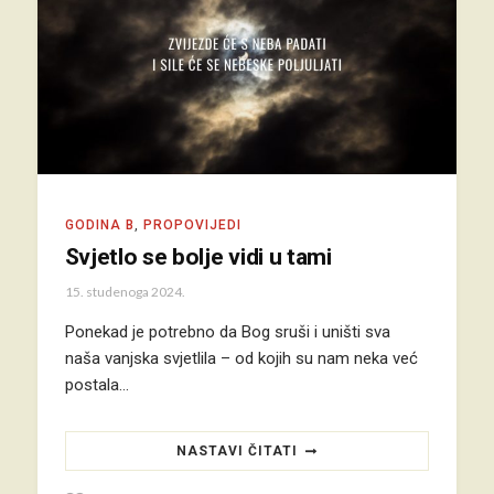
GODINA B
,
PROPOVIJEDI
Svjetlo se bolje vidi u tami
15. studenoga 2024.
Ponekad je potrebno da Bog sruši i uništi sva
naša vanjska svjetlila – od kojih su nam neka već
postala…
NASTAVI ČITATI