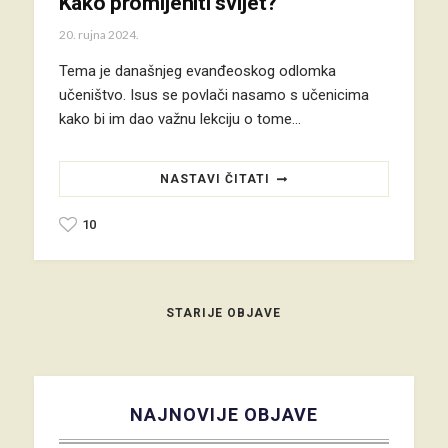
Kako promijeniti svijet?
20. rujna 2024.
Tema je današnjeg evanđeoskog odlomka
učeništvo. Isus se povlači nasamo s učenicima
kako bi im dao važnu lekciju o tome…
NASTAVI ČITATI
10
STARIJE OBJAVE
NAJNOVIJE OBJAVE