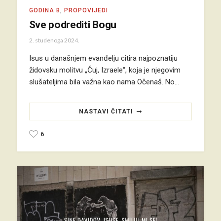
GODINA B
,
PROPOVIJEDI
Sve podrediti Bogu
2. studenoga 2024.
Isus u današnjem evanđelju citira najpoznatiju
židovsku molitvu „Čuj, Izraele“, koja je njegovim
slušateljima bila važna kao nama Očenaš. No…
NASTAVI ČITATI
6