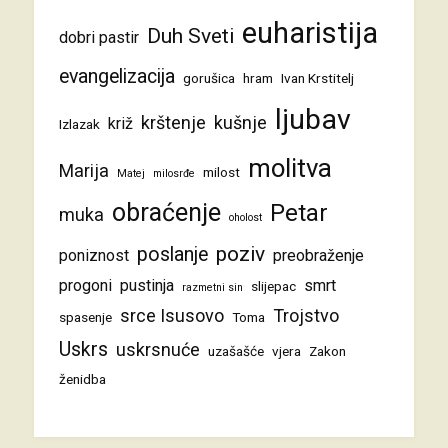
euharistija
Duh Sveti
dobri pastir
evangelizacija
gorušica
hram
Ivan Krstitelj
ljubav
krštenje
kušnje
križ
Izlazak
molitva
Marija
milost
Matej
milosrđe
obraćenje
Petar
muka
oholost
poziv
poslanje
poniznost
preobraženje
progoni
pustinja
smrt
slijepac
razmetni sin
srce Isusovo
Trojstvo
spasenje
Toma
Uskrs
uskrsnuće
uzašašće
vjera
Zakon
ženidba