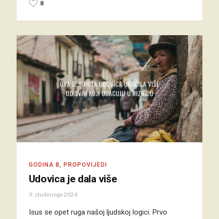
8
GODINA B
,
PROPOVIJEDI
Udovica je dala više
9. studenoga 2024.
Isus se opet ruga našoj ljudskoj logici. Prvo