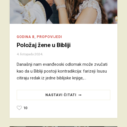
GODINA B
,
PROPOVIJEDI
Položaj žene u Bibliji
4. listopada 2024.
Današnji nam evanđeoski odlomak može zvučati
kao da u Bibliji postoji kontradikcija: farizeji Isusu
citiraju redak iz jedne biblijske knjige,…
NASTAVI ČITATI
10