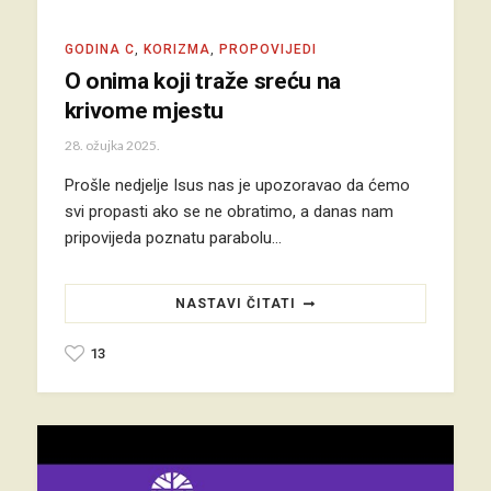
GODINA C
,
KORIZMA
,
PROPOVIJEDI
O onima koji traže sreću na
krivome mjestu
28. ožujka 2025.
Prošle nedjelje Isus nas je upozoravao da ćemo
svi propasti ako se ne obratimo, a danas nam
pripovijeda poznatu parabolu…
NASTAVI ČITATI
13