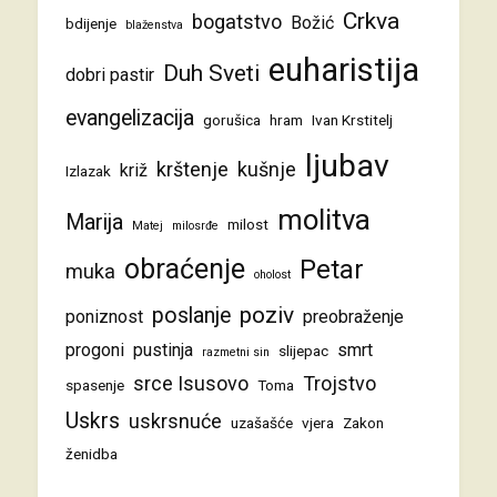
Crkva
bogatstvo
Božić
bdijenje
blaženstva
euharistija
Duh Sveti
dobri pastir
evangelizacija
gorušica
hram
Ivan Krstitelj
ljubav
krštenje
kušnje
križ
Izlazak
molitva
Marija
milost
Matej
milosrđe
obraćenje
Petar
muka
oholost
poziv
poslanje
poniznost
preobraženje
progoni
pustinja
smrt
slijepac
razmetni sin
srce Isusovo
Trojstvo
spasenje
Toma
Uskrs
uskrsnuće
uzašašće
vjera
Zakon
ženidba