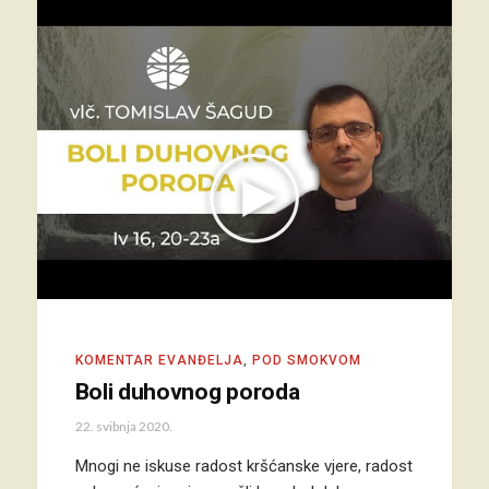
KOMENTAR EVANĐELJA
,
POD SMOKVOM
Boli duhovnog poroda
22. svibnja 2020.
Mnogi ne iskuse radost kršćanske vjere, radost