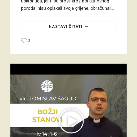
uskrsnuća, jer nisu prošli kroz bol duhovnog
poroda: nisu oplakali svoje grijehe, obračunali…
NASTAVI ČITATI
2