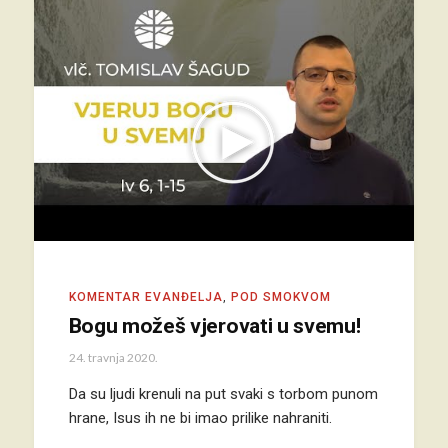
KOMENTAR EVANĐELJA
,
POD SMOKVOM
Bogu možeš vjerovati u svemu!
24. travnja 2020.
Da su ljudi krenuli na put svaki s torbom punom
hrane, Isus ih ne bi imao prilike nahraniti.