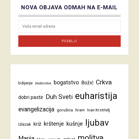
NOVA OBJAVA ODMAH NA E-MAIL
Crkva
bogatstvo
Božić
bdijenje
blaženstva
euharistija
Duh Sveti
dobri pastir
evangelizacija
gorušica
hram
Ivan Krstitelj
ljubav
krštenje
kušnje
križ
Izlazak
molitva
Marija
milost