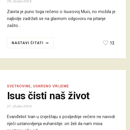
28. ožujka 2024.
Zaista je puno toga rečeno o Isusovoj Muci, no možda je
najbolje zadržati se na glavnom odgovoru na pitanje
zašto…
12
NASTAVI ČITATI
SVETKOVINE
,
USKRSNO VRIJEME
Isus čisti naš život
27. ožujka 2024.
Evanđelist Ivan u izvještaju s posljednje večere ne navodi
riječi ustanovljenja euharistije: on želi da nam misa