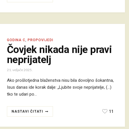
GODINA C
,
PROPOVIJEDI
Čovjek nikada nije pravi
neprijatelj
21. veljače 2025.
Ako prošlotjedna blaženstva nisu bila dovoljno šokantna,
Isus danas ide korak dalje: „Ljubite svoje neprijatelje, (...)
tko te udari po…
11
NASTAVI ČITATI