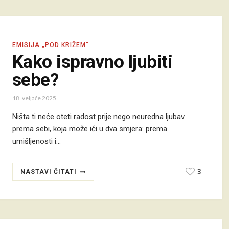
EMISIJA „POD KRIŽEM”
Kako ispravno ljubiti
sebe?
18. veljače 2025.
Ništa ti neće oteti radost prije nego neuredna ljubav
prema sebi, koja može ići u dva smjera: prema
umišljenosti i…
3
NASTAVI ČITATI