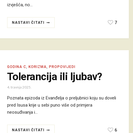
izvješća, no…
7
NASTAVI ČITATI
GODINA C
,
KORIZMA
,
PROPOVIJEDI
Tolerancija ili ljubav?
4. travnja 2025.
Poznata epizoda iz Evanđelja o preljubnici koju su doveli
pred Isusa krije u sebi puno više od primjera
neosuđivanja i…
6
NASTAVI ČITATI