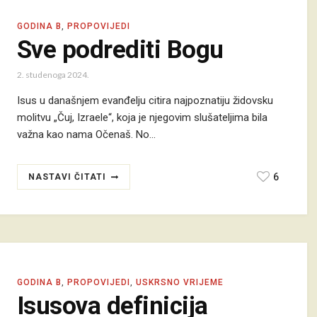
GODINA B
,
PROPOVIJEDI
Sve podrediti Bogu
2. studenoga 2024.
Isus u današnjem evanđelju citira najpoznatiju židovsku
molitvu „Čuj, Izraele“, koja je njegovim slušateljima bila
važna kao nama Očenaš. No…
6
NASTAVI ČITATI
GODINA B
,
PROPOVIJEDI
,
USKRSNO VRIJEME
Isusova definicija