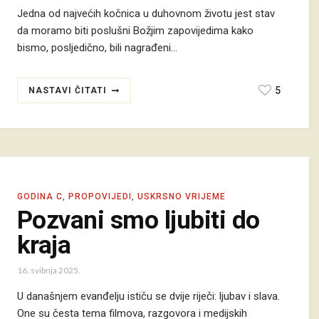
Jedna od najvećih kočnica u duhovnom životu jest stav
da moramo biti poslušni Božjim zapovijedima kako
bismo, posljedično, bili nagrađeni…
5
NASTAVI ČITATI
GODINA C
,
PROPOVIJEDI
,
USKRSNO VRIJEME
Pozvani smo ljubiti do
kraja
16. svibnja 2025.
U današnjem evanđelju ističu se dvije riječi: ljubav i slava.
One su česta tema filmova, razgovora i medijskih