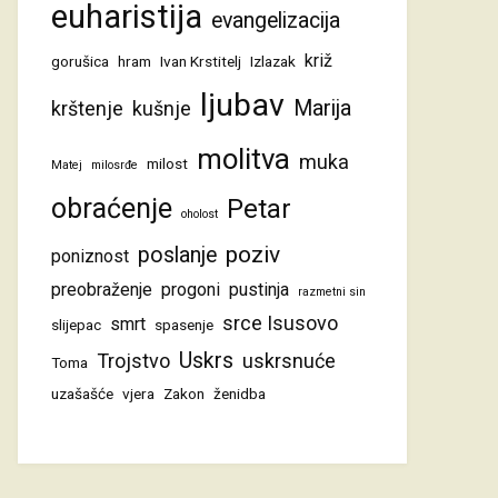
euharistija
evangelizacija
križ
gorušica
hram
Ivan Krstitelj
Izlazak
ljubav
Marija
krštenje
kušnje
molitva
muka
milost
Matej
milosrđe
obraćenje
Petar
oholost
poziv
poslanje
poniznost
preobraženje
progoni
pustinja
razmetni sin
srce Isusovo
smrt
slijepac
spasenje
Uskrs
Trojstvo
uskrsnuće
Toma
uzašašće
vjera
Zakon
ženidba