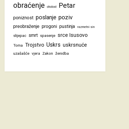
obraćenje
Petar
oholost
poziv
poslanje
poniznost
preobraženje
progoni
pustinja
razmetni sin
srce Isusovo
smrt
slijepac
spasenje
Uskrs
Trojstvo
uskrsnuće
Toma
uzašašće
vjera
Zakon
ženidba