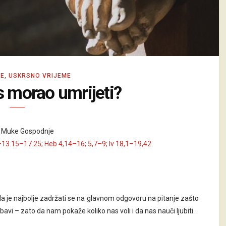
NE
,
USKRSNO VRIJEME
s morao umrijeti?
 Muke Gospodnje
–13.15–17.25; Heb 4,14–16; 5,7–9; Iv 18,1–19,42
a je najbolje zadržati se na glavnom odgovoru na pitanje zašto
ubavi – zato da nam pokaže koliko nas voli i da nas nauči ljubiti.