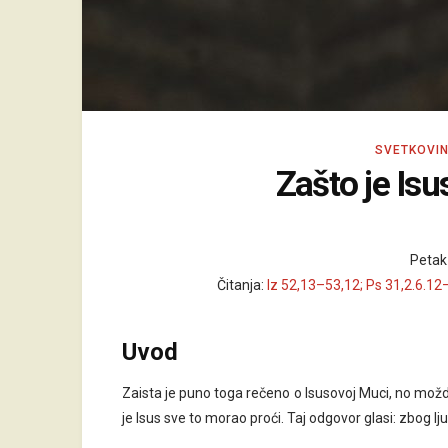
SVETKOVI
Zašto je Isu
Petak
Čitanja:
Iz 52,13–53,12; Ps 31,2.6.12
Uvod
Zaista je puno toga rečeno o Isusovoj Muci, no možd
je Isus sve to morao proći. Taj odgovor glasi: zbog lj