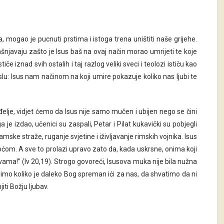
, mogao je pucnuti prstima i istoga trena uništiti naše grijehe.
ašnjavaju zašto je Isus baš na ovaj način morao umrijeti te koje
če iznad svih ostalih i taj razlog veliki sveci i teolozi ističu kao
islu: Isus nam načinom na koji umire pokazuje koliko nas ljubi te
lje, vidjet ćemo da Isus nije samo mučen i ubijen nego se čini
je izdao, učenici su zaspali, Petar i Pilat kukavički su pobjegli
mske straže, ruganje svjetine i iživljavanje rimskih vojnika. Isus
oćom. A sve to prolazi upravo zato da, kada uskrsne, onima koji
Mir vama!” (Iv 20,19). Strogo govoreći, Isusova muka nije bila nužna
idimo koliko je daleko Bog spreman ići za nas, da shvatimo da ni
ti Božju ljubav.