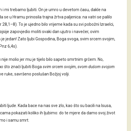
 i mi trebamo ljubiti. On je umro u devetom času, dakle na
a se u Hramu prinosila trajna žrtva paljenica: na vatri se palilo
 28,1–8). To je ujedno bilo vrijeme kada su svi pobožni Izraelci,
Mojsije zapovjedio moliti svaki dan ujutro i navečer, ovim
in je jedan! Zato ljubi Gospodina, Boga svoga, svim srcem svojim,
nz 6,4s).
nije molio jer mu je tijelo bilo sapeto smrtnim grčem. No,
ao
što znači ljubiti Boga
svim srcem svojim
,
svom dušom svojom
e ruke, savršeno poslušan Božjoj volji.
ubiti ljude. Kada bace na nas sve zlo, kao što su bacili na Isusa,
cama pokazati koliko ih ljubimo: do te mjere da damo svoj život
imo i samu smrt.