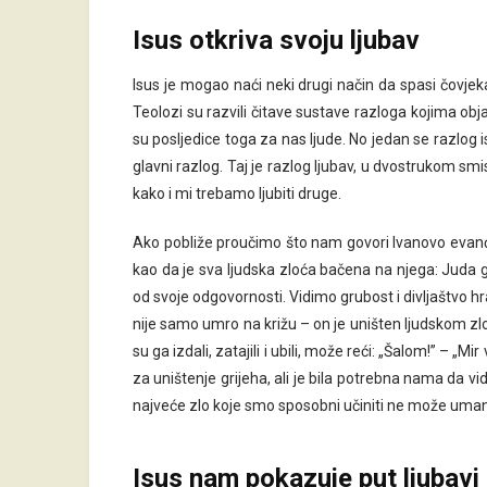
Isus otkriva svoju ljubav
Isus je mogao naći neki drugi način da spasi čovjeka
Teolozi su razvili čitave sustave razloga kojima obj
su posljedice toga za nas ljude. No jedan se razlog isti
glavni razlog. Taj je razlog ljubav, u dvostrukom sm
kako i mi trebamo ljubiti druge.
Ako pobliže proučimo što nam govori Ivanovo evanđe
kao da je sva ljudska zloća bačena na njega: Juda ga 
od svoje odgovornosti. Vidimo grubost i divljaštvo hra
nije samo umro na križu – on je uništen ljudskom zl
su ga izdali, zatajili i ubili, može reći: „Šalom!” – „
za uništenje grijeha, ali je bila potrebna nama da v
najveće zlo koje smo sposobni učiniti ne može umanji
Isus nam pokazuje put ljubavi