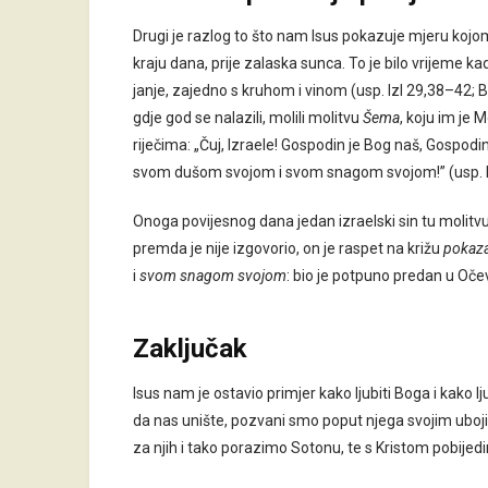
Drugi je razlog to što nam Isus pokazuje mjeru kojom
kraju dana, prije zalaska sunca. To je bilo vrijeme kad
janje, zajedno s kruhom i vinom (usp. Izl 29,38–42; Br
gdje god se nalazili, molili molitvu
Šema
, koju im je 
riječima: „Čuj, Izraele! Gospodin je Bog naš, Gospod
svom dušom svojom i svom snagom svojom!” (usp. P
Onoga povijesnog dana jedan izraelski sin tu molitvu 
premda je nije izgovorio, on je raspet na križu
pokaz
i
svom snagom svojom
: bio je potpuno predan u Očev
Zaključak
Isus nam je ostavio primjer kako ljubiti Boga i kako lj
da nas unište, pozvani smo poput njega svojim uboji
za njih i tako porazimo Sotonu, te s Kristom pobijed