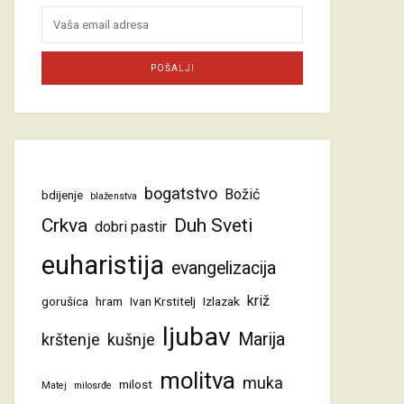
bogatstvo
Božić
bdijenje
blaženstva
Crkva
Duh Sveti
dobri pastir
euharistija
evangelizacija
križ
gorušica
hram
Ivan Krstitelj
Izlazak
ljubav
Marija
krštenje
kušnje
molitva
muka
milost
Matej
milosrđe