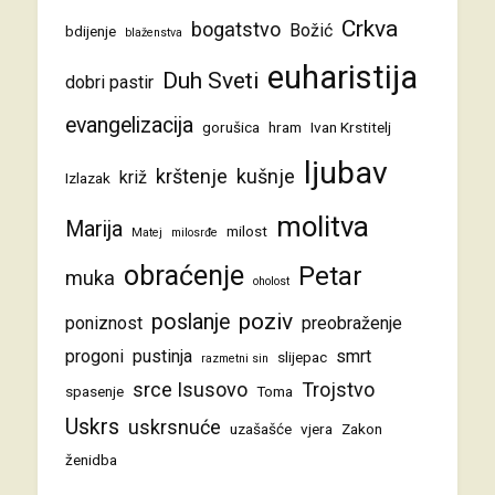
Crkva
bogatstvo
Božić
bdijenje
blaženstva
euharistija
Duh Sveti
dobri pastir
evangelizacija
gorušica
hram
Ivan Krstitelj
ljubav
krštenje
kušnje
križ
Izlazak
molitva
Marija
milost
Matej
milosrđe
obraćenje
Petar
muka
oholost
poziv
poslanje
poniznost
preobraženje
progoni
pustinja
smrt
slijepac
razmetni sin
srce Isusovo
Trojstvo
spasenje
Toma
Uskrs
uskrsnuće
uzašašće
vjera
Zakon
ženidba