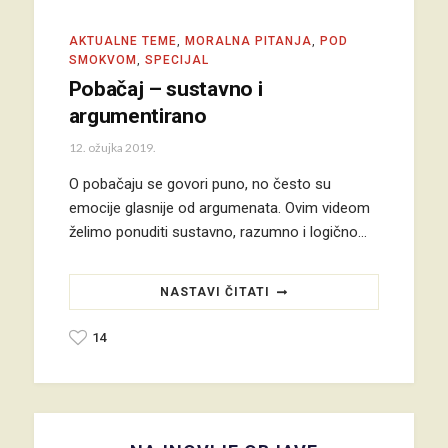
AKTUALNE TEME
,
MORALNA PITANJA
,
POD
SMOKVOM
,
SPECIJAL
Pobačaj – sustavno i
argumentirano
12. ožujka 2019.
O pobačaju se govori puno, no često su
emocije glasnije od argumenata. Ovim videom
želimo ponuditi sustavno, razumno i logično…
NASTAVI ČITATI
14