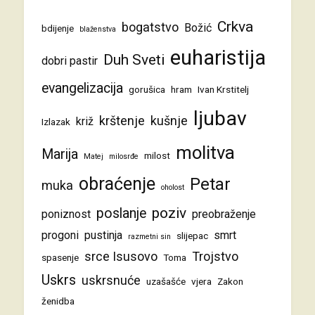
Crkva
bogatstvo
Božić
bdijenje
blaženstva
euharistija
Duh Sveti
dobri pastir
evangelizacija
gorušica
hram
Ivan Krstitelj
ljubav
krštenje
kušnje
križ
Izlazak
molitva
Marija
milost
Matej
milosrđe
obraćenje
Petar
muka
oholost
poziv
poslanje
poniznost
preobraženje
progoni
pustinja
smrt
slijepac
razmetni sin
srce Isusovo
Trojstvo
spasenje
Toma
Uskrs
uskrsnuće
uzašašće
vjera
Zakon
ženidba