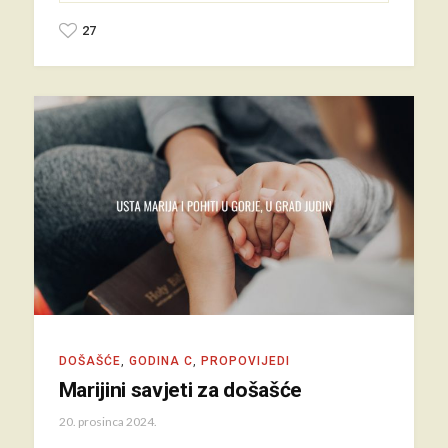
27
DOŠAŠĆE
,
GODINA C
,
PROPOVIJEDI
Marijini savjeti za došašće
20. prosinca 2024.