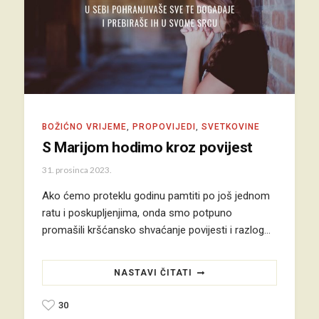
BOŽIĆNO VRIJEME
,
PROPOVIJEDI
,
SVETKOVINE
S Marijom hodimo kroz povijest
31. prosinca 2023.
Ako ćemo proteklu godinu pamtiti po još jednom
ratu i poskupljenjima, onda smo potpuno
promašili kršćansko shvaćanje povijesti i razlog…
NASTAVI ČITATI
30