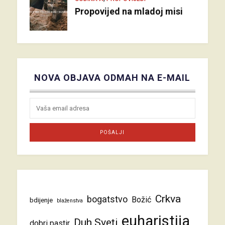
Propovijed na mladoj misi
NOVA OBJAVA ODMAH NA E-MAIL
Crkva
bogatstvo
Božić
bdijenje
blaženstva
euharistija
Duh Sveti
dobri pastir