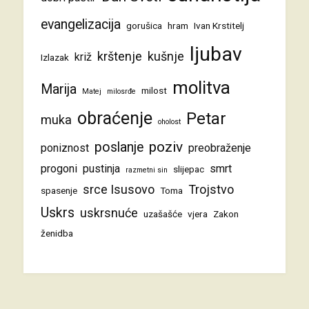
evangelizacija
gorušica
hram
Ivan Krstitelj
ljubav
krštenje
kušnje
križ
Izlazak
molitva
Marija
milost
Matej
milosrđe
obraćenje
Petar
muka
oholost
poziv
poslanje
poniznost
preobraženje
progoni
pustinja
smrt
slijepac
razmetni sin
srce Isusovo
Trojstvo
spasenje
Toma
Uskrs
uskrsnuće
uzašašće
vjera
Zakon
ženidba