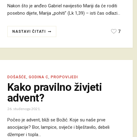
Nakon što je anđeo Gabriel navijestio Mariji da će roditi
posebno dijete, Marija „pohiti” (Lk 1,39) – isti čas odlazi…
7
NASTAVI ČITATI
DOŠAŠĆE
,
GODINA C
,
PROPOVIJEDI
Kako pravilno živjeti
advent?
26. studenoga 2021.
Počeo je advent, bliži se Božić. Koje su naše prve
asocijacije? Bor, lampice, svijeće i blještavilo, debeli
džemper i topla…