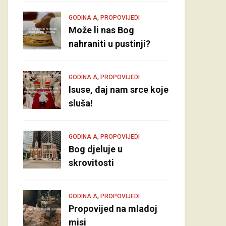
,
GODINA A
PROPOVIJEDI
Može li nas Bog
nahraniti u pustinji?
,
GODINA A
PROPOVIJEDI
Isuse, daj nam srce koje
sluša!
,
GODINA A
PROPOVIJEDI
Bog djeluje u
skrovitosti
,
GODINA A
PROPOVIJEDI
Propovijed na mladoj
misi