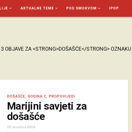
LIJE
AKTUALNE TEME
POD SMOKVOM
IPOP
3 OBJAVE ZA <STRONG>DOŠAŠĆE</STRONG> OZNAKU
DOŠAŠĆE
,
GODINA C
,
PROPOVIJEDI
Marijini savjeti za
došašće
20. prosinca 2024.