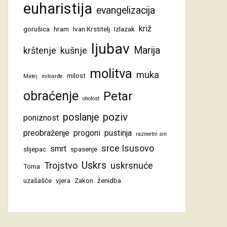
euharistija
evangelizacija
križ
gorušica
hram
Ivan Krstitelj
Izlazak
ljubav
Marija
krštenje
kušnje
molitva
muka
milost
Matej
milosrđe
obraćenje
Petar
oholost
poziv
poslanje
poniznost
preobraženje
progoni
pustinja
razmetni sin
srce Isusovo
smrt
slijepac
spasenje
Uskrs
Trojstvo
uskrsnuće
Toma
uzašašće
vjera
Zakon
ženidba