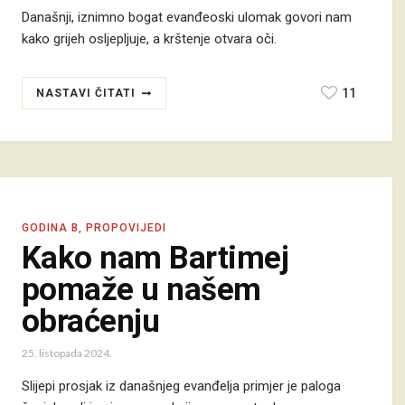
Današnji, iznimno bogat evanđeoski ulomak govori nam
kako grijeh osljepljuje, a krštenje otvara oči.
11
NASTAVI ČITATI
GODINA B
,
PROPOVIJEDI
Kako nam Bartimej
pomaže u našem
obraćenju
25. listopada 2024.
Slijepi prosjak iz današnjeg evanđelja primjer je paloga