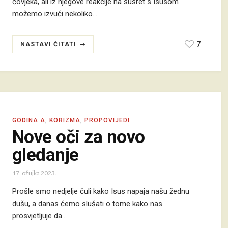
čovjeka, ali iz njegove reakcije na susret s Isusom
možemo izvući nekoliko…
7
NASTAVI ČITATI
GODINA A
,
KORIZMA
,
PROPOVIJEDI
Nove oči za novo
gledanje
17. ožujka 2023.
Prošle smo nedjelje čuli kako Isus napaja našu žednu
dušu, a danas ćemo slušati o tome kako nas
prosvjetljuje da…