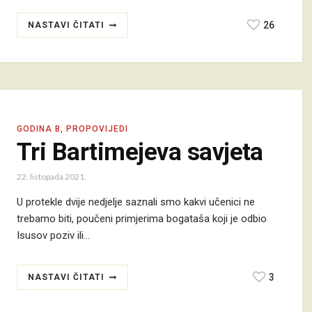
26
NASTAVI ČITATI
GODINA B
,
PROPOVIJEDI
Tri Bartimejeva savjeta
22. listopada 2021.
U protekle dvije nedjelje saznali smo kakvi učenici ne
trebamo biti, poučeni primjerima bogataša koji je odbio
Isusov poziv ili…
3
NASTAVI ČITATI