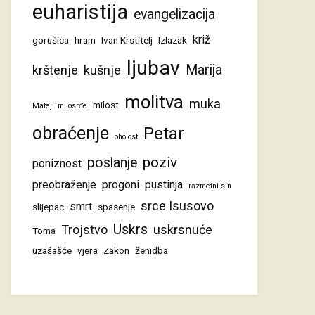
euharistija
evangelizacija
križ
gorušica
hram
Ivan Krstitelj
Izlazak
ljubav
Marija
krštenje
kušnje
molitva
muka
milost
Matej
milosrđe
obraćenje
Petar
oholost
poziv
poslanje
poniznost
preobraženje
progoni
pustinja
razmetni sin
srce Isusovo
smrt
slijepac
spasenje
Uskrs
Trojstvo
uskrsnuće
Toma
uzašašće
vjera
Zakon
ženidba