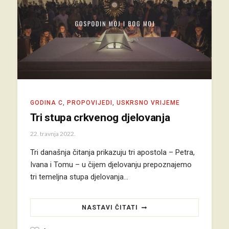
GODINA C
,
PROPOVIJEDI
,
USKRSNO VRIJEME
Tri stupa crkvenog djelovanja
22. travnja 2022.
Tri današnja čitanja prikazuju tri apostola – Petra,
Ivana i Tomu – u čijem djelovanju prepoznajemo
tri temeljna stupa djelovanja…
NASTAVI ČITATI