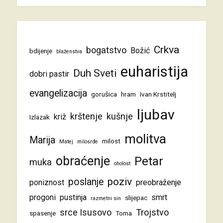
Crkva
bogatstvo
Božić
bdijenje
blaženstva
euharistija
Duh Sveti
dobri pastir
evangelizacija
gorušica
hram
Ivan Krstitelj
ljubav
krštenje
kušnje
križ
Izlazak
molitva
Marija
milost
Matej
milosrđe
obraćenje
Petar
muka
oholost
poziv
poslanje
poniznost
preobraženje
progoni
pustinja
smrt
slijepac
razmetni sin
srce Isusovo
Trojstvo
spasenje
Toma