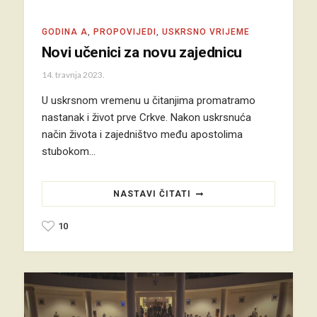
GODINA A
,
PROPOVIJEDI
,
USKRSNO VRIJEME
Novi učenici za novu zajednicu
14. travnja 2023.
U uskrsnom vremenu u čitanjima promatramo
nastanak i život prve Crkve. Nakon uskrsnuća
način života i zajedništvo među apostolima
stubokom…
NASTAVI ČITATI
10