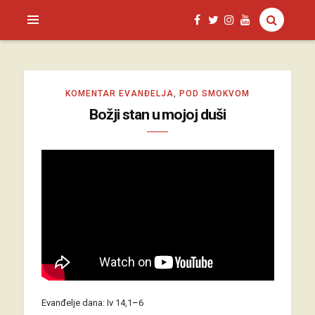
SAGUD.XYZ
KOMENTAR EVANĐELJA
,
POD SMOKVOM
Božji stan u mojoj duši
Evanđelje dana: Iv 14,1
–
6