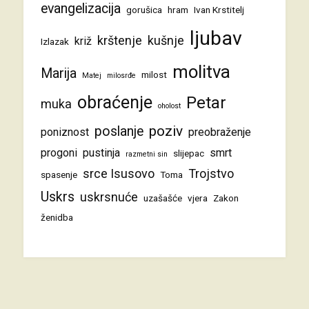
evangelizacija
gorušica
hram
Ivan Krstitelj
ljubav
krštenje
kušnje
križ
Izlazak
molitva
Marija
milost
Matej
milosrđe
obraćenje
Petar
muka
oholost
poziv
poslanje
poniznost
preobraženje
progoni
pustinja
smrt
slijepac
razmetni sin
srce Isusovo
Trojstvo
spasenje
Toma
Uskrs
uskrsnuće
uzašašće
vjera
Zakon
ženidba