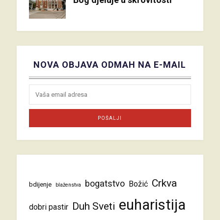
NOVA OBJAVA ODMAH NA E-MAIL
Crkva
bogatstvo
Božić
bdijenje
blaženstva
euharistija
Duh Sveti
dobri pastir