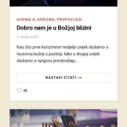
GODINA A
,
KORIZMA
,
PROPOVIJEDI
Dobro nam je u Božjoj blizini
3. ožujka 2023.
Kao što prve korizmene nedjelje uvijek slušamo o
Isusovoj kušnji u pustinji, tako u drugoj uvijek
slušamo o njegovu preobražaju…
NASTAVI ČITATI
35