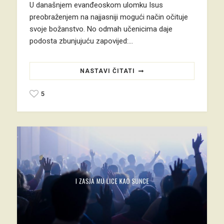
U današnjem evanđeoskom ulomku Isus
preobraženjem na najjasniji mogući način očituje
svoje božanstvo. No odmah učenicima daje
podosta zbunjujuću zapovijed:…
NASTAVI ČITATI
5