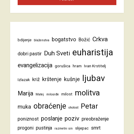
Crkva
bogatstvo
Božić
bdijenje
blaženstva
euharistija
Duh Sveti
dobri pastir
evangelizacija
gorušica
hram
Ivan Krstitelj
ljubav
krštenje
kušnje
križ
Izlazak
molitva
Marija
milost
Matej
milosrđe
obraćenje
Petar
muka
oholost
poziv
poslanje
poniznost
preobraženje
progoni
pustinja
smrt
slijepac
razmetni sin