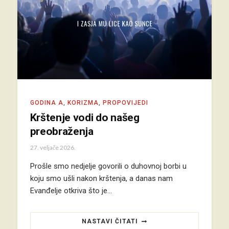
GODINA A
,
KORIZMA
,
PROPOVIJEDI
Krštenje vodi do našeg
preobraženja
27. veljače 2026.
Prošle smo nedjelje govorili o duhovnoj borbi u
koju smo ušli nakon krštenja, a danas nam
Evanđelje otkriva što je…
NASTAVI ČITATI