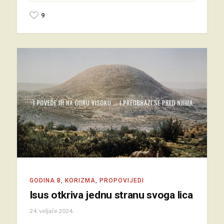
9
GODINA B
,
KORIZMA
,
PROPOVIJEDI
Isus otkriva jednu stranu svoga lica
24. veljače 2024.