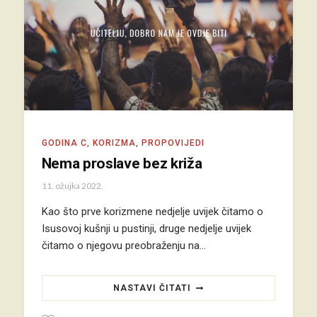
GODINA C
,
KORIZMA
,
PROPOVIJEDI
Nema proslave bez križa
11. ožujka 2022.
Kao što prve korizmene nedjelje uvijek čitamo o
Isusovoj kušnji u pustinji, druge nedjelje uvijek
čitamo o njegovu preobraženju na…
NASTAVI ČITATI