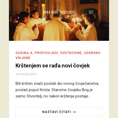
GODINA A
,
PROPOVIJEDI
,
SVETKOVINE
,
USKRSNO
VRIJEME
Krštenjem se rađa novi čovjek
4. travnja 2026.
Biti kršten znači postati dio novog čovječanstva,
postati poput Krista. Starome čovjeku Bog je
samo Stvoritelj, no nakon krštenja postaje…
NASTAVI ČITATI