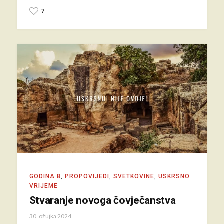
7
GODINA B
,
PROPOVIJEDI
,
SVETKOVINE
,
USKRSNO
VRIJEME
Stvaranje novoga čovječanstva
30. ožujka 2024.