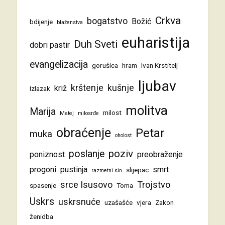
Crkva
bogatstvo
Božić
bdijenje
blaženstva
euharistija
Duh Sveti
dobri pastir
evangelizacija
gorušica
hram
Ivan Krstitelj
ljubav
krštenje
kušnje
križ
Izlazak
molitva
Marija
milost
Matej
milosrđe
obraćenje
Petar
muka
oholost
poziv
poslanje
poniznost
preobraženje
progoni
pustinja
smrt
slijepac
razmetni sin
srce Isusovo
Trojstvo
spasenje
Toma
Uskrs
uskrsnuće
uzašašće
vjera
Zakon
ženidba