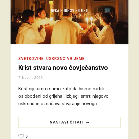
SVETKOVINE
,
USKRSNO VRIJEME
Krist stvara novo čovječanstvo
7. travnja 2023.
Krist nije umro samo zato da bismo mi bili
oslobođeni od grijeha i izbjegli smrt: njegovo
uskrsnuće označava stvaranje novoga…
NASTAVI ČITATI
5