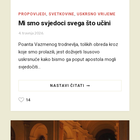
PROPOVIJEDI
,
SVETKOVINE
,
USKRSNO VRIJEME
Mi smo svjedoci svega što učini
4. travnja 2026.
Poanta Vazmenog trodnevlja, tolikih obreda kroz
koje smo prolazili, jest doživjeti Isusovo
uskrsnuće kako bismo ga poput apostola mogli
svjedočiti…
NASTAVI ČITATI
14