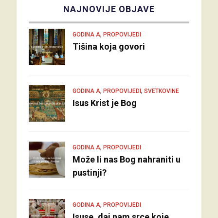
NAJNOVIJE OBJAVE
,
GODINA A
PROPOVIJEDI
Tišina koja govori
,
,
GODINA A
PROPOVIJEDI
SVETKOVINE
Isus Krist je Bog
,
GODINA A
PROPOVIJEDI
Može li nas Bog nahraniti u
pustinji?
,
GODINA A
PROPOVIJEDI
Isuse, daj nam srce koje