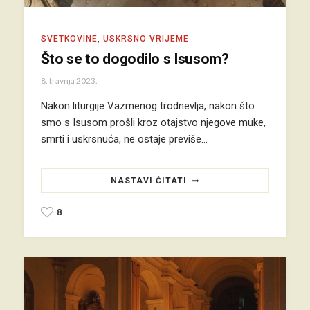
SVETKOVINE
,
USKRSNO VRIJEME
Što se to dogodilo s Isusom?
8. travnja 2023.
Nakon liturgije Vazmenog trodnevlja, nakon što
smo s Isusom prošli kroz otajstvo njegove muke,
smrti i uskrsnuća, ne ostaje previše…
NASTAVI ČITATI
8