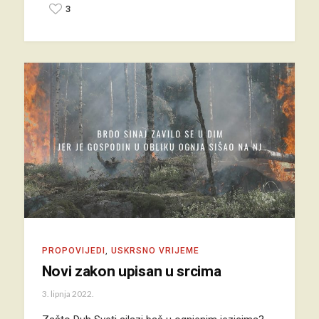
3
PROPOVIJEDI
,
USKRSNO VRIJEME
Novi zakon upisan u srcima
3. lipnja 2022.