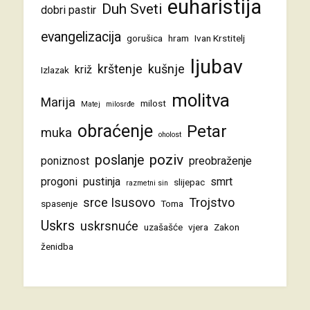
euharistija
Duh Sveti
dobri pastir
evangelizacija
gorušica
hram
Ivan Krstitelj
ljubav
krštenje
kušnje
križ
Izlazak
molitva
Marija
milost
Matej
milosrđe
obraćenje
Petar
muka
oholost
poziv
poslanje
poniznost
preobraženje
progoni
pustinja
smrt
slijepac
razmetni sin
srce Isusovo
Trojstvo
spasenje
Toma
Uskrs
uskrsnuće
uzašašće
vjera
Zakon
ženidba