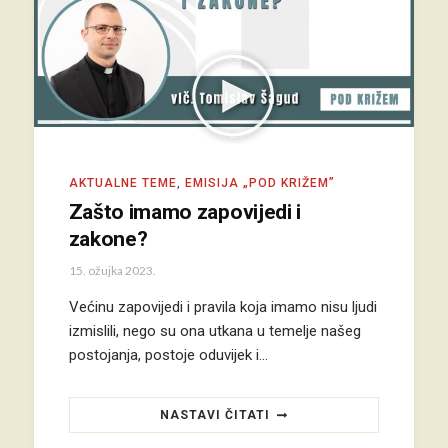
AKTUALNE TEME
,
EMISIJA „POD KRIŽEM”
Zašto imamo zapovijedi i
zakone?
15. ožujka 2023.
Većinu zapovijedi i pravila koja imamo nisu ljudi
izmislili, nego su ona utkana u temelje našeg
postojanja, postoje oduvijek i…
NASTAVI ČITATI