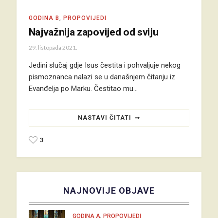
GODINA B
,
PROPOVIJEDI
Najvažnija zapovijed od sviju
29. listopada 2021.
Jedini slučaj gdje Isus čestita i pohvaljuje nekog
pismoznanca nalazi se u današnjem čitanju iz
Evanđelja po Marku. Čestitao mu…
NASTAVI ČITATI
3
NAJNOVIJE OBJAVE
,
GODINA A
PROPOVIJEDI