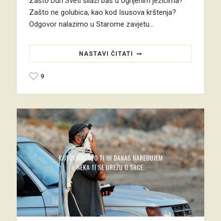
Zašto Duh Sveti silazi baš u ognjenim jezicima?
Zašto ne golubica, kao kod Isusova krštenja?
Odgovor nalazimo u Starome zavjetu…
NASTAVI ČITATI
9