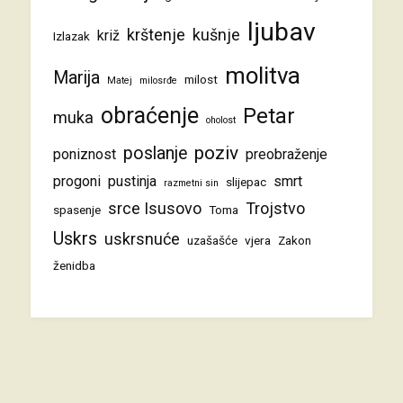
ljubav
krštenje
kušnje
križ
Izlazak
molitva
Marija
milost
Matej
milosrđe
obraćenje
Petar
muka
oholost
poziv
poslanje
poniznost
preobraženje
progoni
pustinja
smrt
slijepac
razmetni sin
srce Isusovo
Trojstvo
spasenje
Toma
Uskrs
uskrsnuće
uzašašće
vjera
Zakon
ženidba