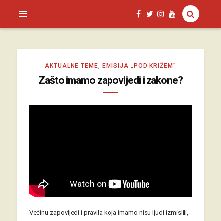
SAGUD.XYZ
AKTUALNE TEME
,
EMISIJA „POD KRIŽEM”
Zašto imamo zapovijedi i zakone?
Većinu zapovijedi i pravila koja imamo nisu ljudi izmislili,