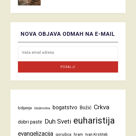
NOVA OBJAVA ODMAH NA E-MAIL
Crkva
bogatstvo
Božić
bdijenje
blaženstva
euharistija
Duh Sveti
dobri pastir
evangelizacija
gorušica
hram
Ivan Krstitelj