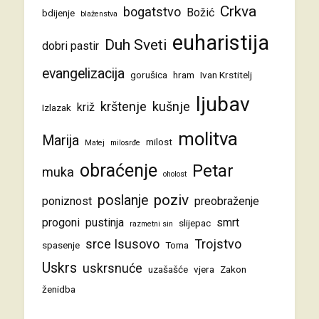
Crkva
bogatstvo
Božić
bdijenje
blaženstva
euharistija
Duh Sveti
dobri pastir
evangelizacija
gorušica
hram
Ivan Krstitelj
ljubav
krštenje
kušnje
križ
Izlazak
molitva
Marija
milost
Matej
milosrđe
obraćenje
Petar
muka
oholost
poziv
poslanje
poniznost
preobraženje
progoni
pustinja
smrt
slijepac
razmetni sin
srce Isusovo
Trojstvo
spasenje
Toma
Uskrs
uskrsnuće
uzašašće
vjera
Zakon
ženidba