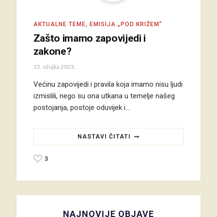
AKTUALNE TEME
,
EMISIJA „POD KRIŽEM”
Zašto imamo zapovijedi i
zakone?
15. ožujka 2023.
Većinu zapovijedi i pravila koja imamo nisu ljudi
izmislili, nego su ona utkana u temelje našeg
postojanja, postoje oduvijek i…
NASTAVI ČITATI
3
NAJNOVIJE OBJAVE