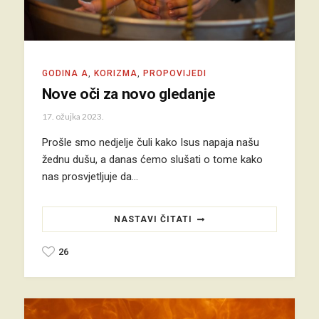
GODINA A
,
KORIZMA
,
PROPOVIJEDI
Nove oči za novo gledanje
17. ožujka 2023.
Prošle smo nedjelje čuli kako Isus napaja našu
žednu dušu, a danas ćemo slušati o tome kako
nas prosvjetljuje da…
NASTAVI ČITATI
26