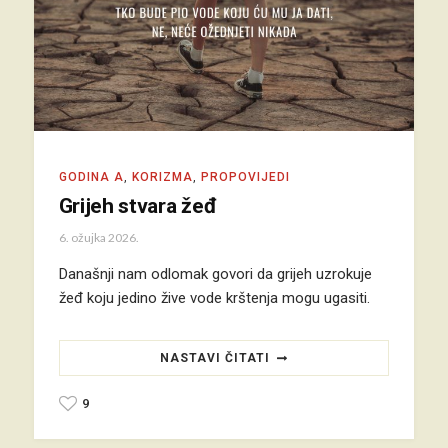
GODINA A
,
KORIZMA
,
PROPOVIJEDI
Grijeh stvara žeđ
6. ožujka 2026.
Današnji nam odlomak govori da grijeh uzrokuje
žeđ koju jedino žive vode krštenja mogu ugasiti.
NASTAVI ČITATI
9