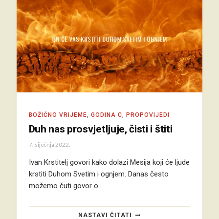
BOŽIĆNO VRIJEME
,
GODINA C
,
PROPOVIJEDI
Duh nas prosvjetljuje, čisti i štiti
7. siječnja 2022.
Ivan Krstitelj govori kako dolazi Mesija koji će ljude
krstiti Duhom Svetim i ognjem. Danas često
možemo čuti govor o…
NASTAVI ČITATI