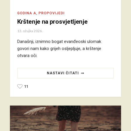
GODINA A
,
PROPOVIJEDI
Krštenje na prosvjetljenje
13. ožujka 2026.
Današnji, iznimno bogat evanđeoski ulomak
govori nam kako grijeh osljepljuje, a krštenje
otvara oči.
NASTAVI ČITATI
11