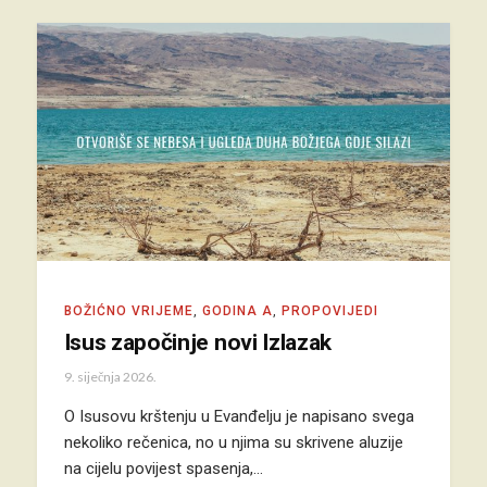
BOŽIĆNO VRIJEME
,
GODINA A
,
PROPOVIJEDI
Isus započinje novi Izlazak
9. siječnja 2026.
O Isusovu krštenju u Evanđelju je napisano svega
nekoliko rečenica, no u njima su skrivene aluzije
na cijelu povijest spasenja,…