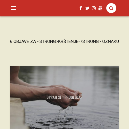
SAGUD.XYZ
6 OBJAVE ZA <STRONG>KRŠTENJE</STRONG> OZNAKU