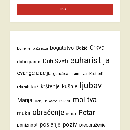
Crkva
bogatstvo
Božić
bdijenje
blaženstva
euharistija
Duh Sveti
dobri pastir
evangelizacija
gorušica
hram
Ivan Krstitelj
ljubav
krštenje
kušnje
križ
Izlazak
molitva
Marija
milost
Matej
milosrđe
obraćenje
Petar
muka
oholost
poziv
poslanje
poniznost
preobraženje