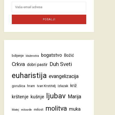
bogatstvo
Božić
bdijenje
blaženstva
Crkva
Duh Sveti
dobri pastir
euharistija
evangelizacija
križ
gorušica
hram
Ivan Krstitelj
Izlazak
ljubav
Marija
krštenje
kušnje
molitva
muka
milost
Matej
milosrđe