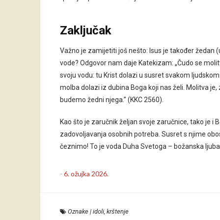
Zaključak
Važno je zamijetiti još nešto: Isus je također žedan (
vode? Odgovor nam daje Katekizam: „Čudo se molitv
svoju vodu: tu Krist dolazi u susret svakom ljudskom bi
molba dolazi iz dubina Boga koji nas želi. Molitva je, 
budemo žedni njega.” (KKC 2560).
Kao što je zaručnik željan svoje zaručnice, tako je i B
zadovoljavanja osobnih potreba. Susret s njime obostra
čeznimo! To je voda Duha Svetoga – božanska ljuba
-
6. ožujka 2026.
Oznake
|
idoli
,
krštenje