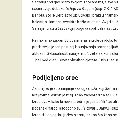
Samariji podigao hram svojemu božanstvu, a sva su 
ispuni svoju duboku čežnju za Bogom (usp. 2 Kr 17,30
Benota, što je vjerojatno uključivalo i praksu hramske
bolesti, a Hamaćni svetište božici sudbine. Avijci su
Sefrajimci su u čast svojih bogova spaljivali vlastitu 
Ne moramo zapamtiti ova imena ni izglede idola; to n
predstavlja jedan pokušaj ispunjavanja praznog ljuds
aktualni. Seksualnost, nasilje, moć, želja za kontrol
– pa i pod cijenu života vlastitog djeteta – nisu li 
Podijeljeno srce
Zanimljivo je spominjanje
šestoga muža
, koji Samari
Kraljevima, asirski je kralj izdao zapovijed da se u
Izraelova – kako bi novi narodi i njega naučili štovati
poganski narodi istodobno su „[š]tovali… Jahvu i služ
Izraelci klanjaju isključivo njemu, jer kao što žena 