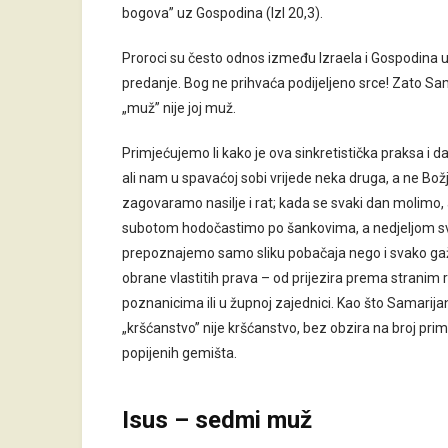
bogova” uz Gospodina (Izl 20,3).
Proroci su često odnos između Izraela i Gospodina us
predanje. Bog ne prihvaća podijeljeno srce! Zato Sam
„muž”
nije joj muž.
Primjećujemo li kako je ova sinkretistička praksa i 
ali nam u spavaćoj sobi vrijede neka druga, a ne Božj
zagovaramo nasilje i rat; kada se svaki dan molimo,
subotom hodočastimo po šankovima, a nedjeljom s
prepoznajemo samo sliku pobačaja nego i svako gaž
obrane vlastitih prava – od prijezira prema strani
poznanicima ili u župnoj zajednici. Kao što Samarija
„kršćanstvo” nije kršćanstvo, bez obzira na broj pri
popijenih gemišta.
Isus – sedmi muž