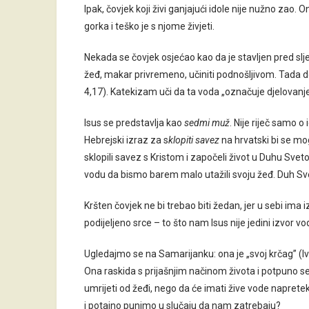
Ipak, čovjek koji živi ganjajući idole nije nužno zao
gorka i teško je s njome živjeti.
Nekada se čovjek osjećao kao da je stavljen pred sljede
žeđ, makar privremeno, učiniti podnošljivom. Tada dol
4,17). Katekizam uči da ta voda „označuje djelovanj
Isus se predstavlja kao
sedmi muž
. Nije riječ samo 
Hebrejski izraz za s
klopiti savez
na hrvatski bi se m
sklopili savez s Kristom i započeli život u Duhu Sve
vodu da bismo barem malo utažili svoju žeđ. Duh Sv
Kršten čovjek ne bi trebao biti žedan, jer u sebi ima 
podijeljeno srce – to što nam Isus nije jedini izvor vo
Ugledajmo se na Samarijanku: ona je „svoj krčag” (Iv 
Ona raskida s prijašnjim načinom života i potpuno se
umrijeti od žeđi, nego da će imati žive vode napretek
i potajno punimo u slučaju da nam zatrebaju?