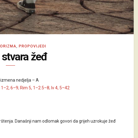
KORIZMA
,
PROPOVIJEDI
 stvara žeđ
rizmena nedjelja – A
, 1–2, 6–9; Rim 5, 1–2.5–8; Iv 4, 5–42
rštenja. Današnji nam odlomak govori da grijeh uzrokuje žeđ