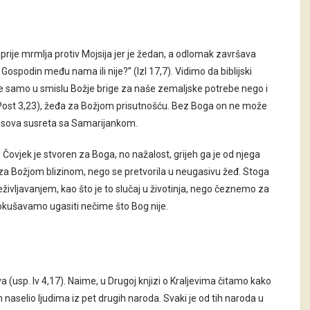
prije mrmlja protiv Mojsija jer je žedan, a odlomak završava
 Gospodin među nama ili nije?” (Izl 17,7). Vidimo da biblijski
e samo u smislu Božje brige za naše zemaljske potrebe nego i
. Post 3,23), žeđa za Božjom prisutnošću. Bez Boga on ne može
Isusova susreta sa Samarijankom.
 Čovjek je stvoren za Boga, no nažalost, grijeh ga je od njega
ba za Božjom blizinom, nego se pretvorila u neugasivu žeđ. Stoga
eživljavanjem, kao što je to slučaj u životinja, nego čeznemo za
pokušavamo ugasiti nečime što Bog nije.
 (usp. Iv 4,17). Naime, u Drugoj knjizi o Kraljevima čitamo kako
im naselio ljudima iz pet drugih naroda. Svaki je od tih naroda u