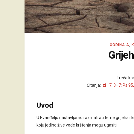
GODINA A
,
Grijeh
Treća ko
Čitanja:
Izl 17, 3–7; Ps 95
Uvod
U Evanđelju nastavljamo razmatrati teme grijeha i k
koju jedino žive vode krštenja mogu ugasiti.