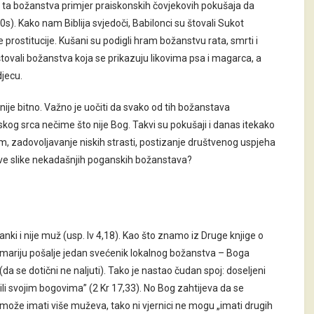
ta božanstva primjer praiskonskih čovjekovih pokušaja da
s). Kako nam Biblija svjedoči, Babilonci su štovali Sukot
 prostitucije. Kušani su podigli hram božanstvu rata, smrti i
 štovali božanstva koja se prikazuju likovima psa i magarca, a
djecu.
ije bitno. Važno je uočiti da svako od tih božanstava
kog srca nečime što nije Bog. Takvi su pokušaji i danas itekako
om, zadovoljavanje niskih strasti, postizanje društvenog uspjeha
to sve slike nekadašnjih poganskih božanstava?
janki i nije muž (usp. Iv 4,18). Kao što znamo iz Druge knjige o
 Samariju pošalje jedan svećenik lokalnog božanstva – Boga
 (da se dotični ne naljuti). Tako je nastao čudan spoj: doseljeni
ili svojim bogovima” (2 Kr 17,33). No Bog zahtijeva da se
ne može imati više muževa, tako ni vjernici ne mogu „imati drugih