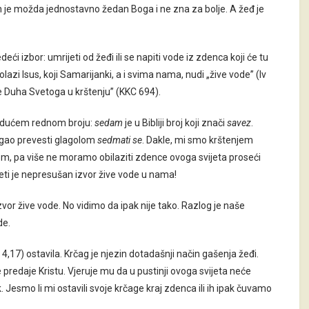
. On je možda jednostavno žedan Boga i ne zna za bolje. A žeđ je
ći izbor: umrijeti od žeđi ili se napiti vode iz zdenca koji će tu
azi Isus, koji Samarijanki, a i svima nama, nudi „žive vode” (Iv
e Duha Svetoga u krštenju” (KKC 694).
o idućem rednom broju:
sedam
je u Bibliji broj koji znači
savez
.
ogao prevesti glagolom
sedmati se
. Dakle, mi smo krštenjem
tom, pa više ne moramo obilaziti zdence ovoga svijeta proseći
eti je nepresušan izvor žive vode u nama!
izvor žive vode. No vidimo da ipak nije tako. Razlog je naše
de.
4,17) ostavila. Krčag je njezin dotadašnji način gašenja žeđi.
 predaje Kristu. Vjeruje mu da u pustinji ovoga svijeta neće
. Jesmo li mi ostavili svoje krčage kraj zdenca ili ih ipak čuvamo