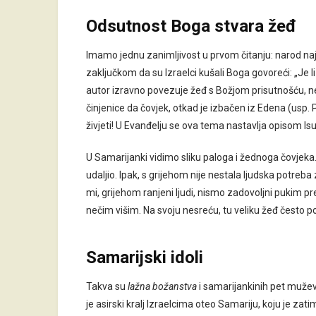
Odsutnost Boga stvara žeđ
Imamo jednu zanimljivost u prvom čitanju: narod naj
zaključkom da su Izraelci kušali Boga govoreći: „Je li
autor izravno povezuje žeđ s Božjom prisutnošću, n
činjenice da čovjek, otkad je izbačen iz Edena (usp
živjeti! U Evanđelju se ova tema nastavlja opisom 
U Samarijanki vidimo sliku paloga i žednoga čovjeka.
udaljio. Ipak, s grijehom nije nestala ljudska potre
mi, grijehom ranjeni ljudi, nismo zadovoljni pukim pr
nečim višim. Na svoju nesreću, tu veliku žeđ često 
Samarijski idoli
Takva su
lažna božanstva
i samarijankinih pet muževa
je asirski kralj Izraelcima oteo Samariju, koju je zat