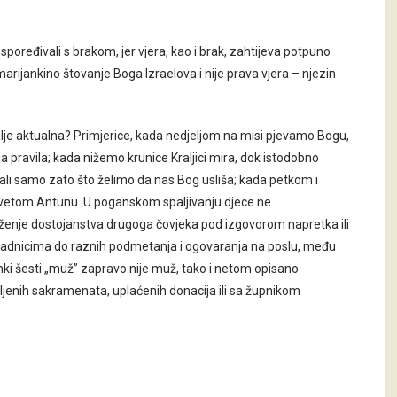
poređivali s brakom, jer vjera, kao i brak, zahtijeva potpuno
arijankino štovanje Boga Izraelova i nije prava vjera – njezin
dalje aktualna? Primjerice, kada nedjeljom na misi pjevamo Bogu,
a pravila; kada nižemo krunice Kraljici mira, dok istodobno
 ali samo zato što želimo da nas Bog usliša; kada petkom i
vetom Antunu. U poganskom spaljivanju djece ne
enje dostojanstva drugoga čovjeka pod izgovorom napretka ili
m radnicima do raznih podmetanja i ogovaranja na poslu, među
nki šesti „muž” zapravo nije muž, tako i netom opisano
mljenih sakramenata, uplaćenih donacija ili sa župnikom