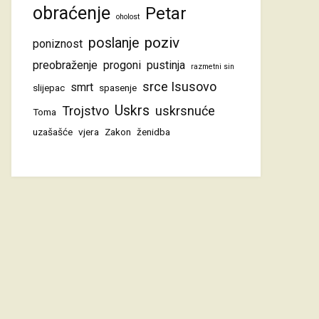
obraćenje
Petar
oholost
poziv
poslanje
poniznost
preobraženje
progoni
pustinja
razmetni sin
srce Isusovo
smrt
slijepac
spasenje
Uskrs
Trojstvo
uskrsnuće
Toma
uzašašće
vjera
Zakon
ženidba