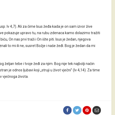
usp. Iv 4,7). Ali za čime Isus žeđa kada je on sam izvor žive
e pokazuje upravo tu, na rubu zdenaca kamo dolazimo tražiti
ću, On nas prvi traži i On ište piti. Isus je žedan, njegova
znali to mi ili ne, susret Božje i naše žeđi. Bog je žedan da mi
og željan tebe i tvoje žeđi za njim. Bog nije tek najbolji način
n je odnos ljubavi koji „struji u život vječni” (Iv 4,14). Za time
v vječnoga života.