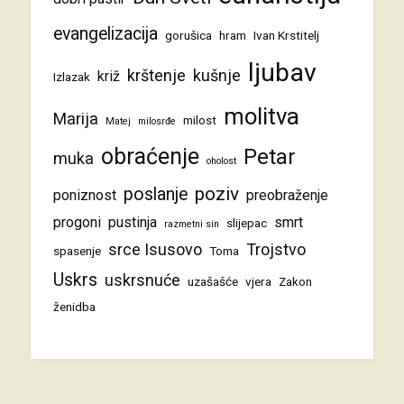
evangelizacija
gorušica
hram
Ivan Krstitelj
ljubav
krštenje
kušnje
križ
Izlazak
molitva
Marija
milost
Matej
milosrđe
obraćenje
Petar
muka
oholost
poziv
poslanje
poniznost
preobraženje
progoni
pustinja
smrt
slijepac
razmetni sin
srce Isusovo
Trojstvo
spasenje
Toma
Uskrs
uskrsnuće
uzašašće
vjera
Zakon
ženidba