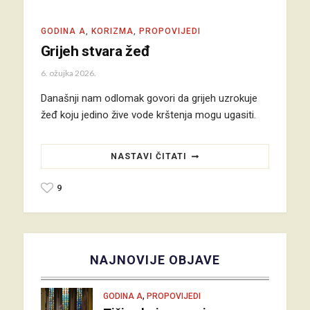
GODINA A
,
KORIZMA
,
PROPOVIJEDI
Grijeh stvara žeđ
6. ožujka 2026.
Današnji nam odlomak govori da grijeh uzrokuje
žeđ koju jedino žive vode krštenja mogu ugasiti.
NASTAVI ČITATI
9
NAJNOVIJE OBJAVE
,
GODINA A
PROPOVIJEDI