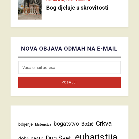
Bog djeluje u skrovitosti
NOVA OBJAVA ODMAH NA E-MAIL
Crkva
bogatstvo
Božić
bdijenje
blaženstva
euharistija
Duh Sveti
dobri pastir