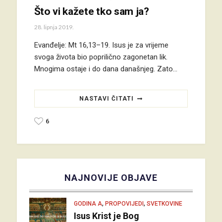
Što vi kažete tko sam ja?
28. lipnja 2019.
Evanđelje: Mt 16,13–19. Isus je za vrijeme
svoga života bio poprilično zagonetan lik.
Mnogima ostaje i do dana današnjeg. Zato…
NASTAVI ČITATI
6
NAJNOVIJE OBJAVE
,
,
GODINA A
PROPOVIJEDI
SVETKOVINE
Isus Krist je Bog