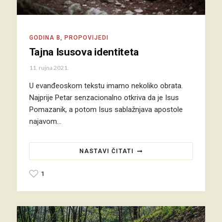
GODINA B
,
PROPOVIJEDI
Tajna Isusova identiteta
11. rujna 2021.
U evanđeoskom tekstu imamo nekoliko obrata.
Najprije Petar senzacionalno otkriva da je Isus
Pomazanik, a potom Isus sablažnjava apostole
najavom…
NASTAVI ČITATI
1