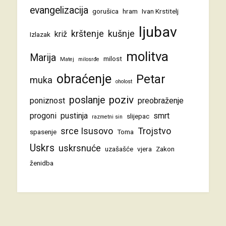
evangelizacija
gorušica
hram
Ivan Krstitelj
ljubav
krštenje
kušnje
križ
Izlazak
molitva
Marija
milost
Matej
milosrđe
obraćenje
Petar
muka
oholost
poziv
poslanje
poniznost
preobraženje
progoni
pustinja
smrt
slijepac
razmetni sin
srce Isusovo
Trojstvo
spasenje
Toma
Uskrs
uskrsnuće
uzašašće
vjera
Zakon
ženidba