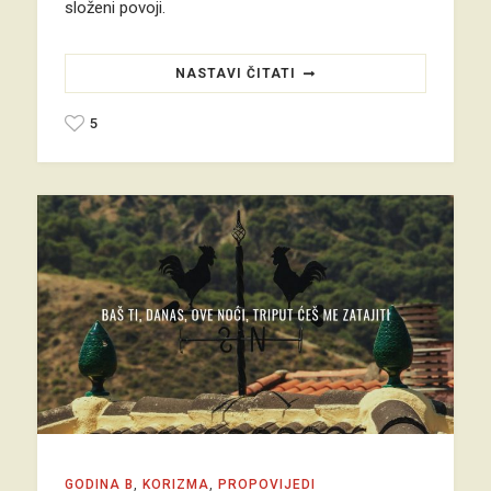
složeni povoji.
NASTAVI ČITATI
5
GODINA B
,
KORIZMA
,
PROPOVIJEDI