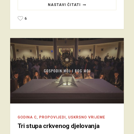
NASTAVI ČITATI
6
GODINA C
,
PROPOVIJEDI
,
USKRSNO VRIJEME
Tri stupa crkvenog djelovanja