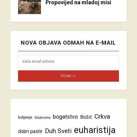
Propovijed na mladoj misi
NOVA OBJAVA ODMAH NA E-MAIL
Crkva
bogatstvo
Božić
bdijenje
blaženstva
euharistija
Duh Sveti
dobri pastir