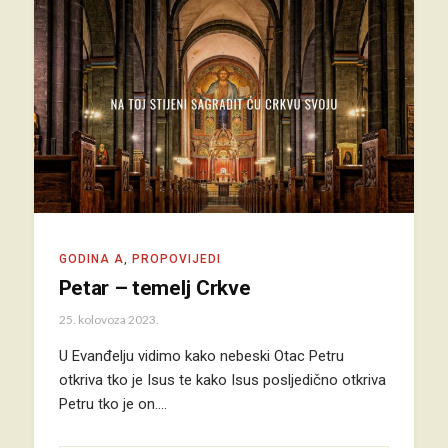
GODINA A
,
PROPOVIJEDI
Petar – temelj Crkve
25. kolovoza 2023.
U Evanđelju vidimo kako nebeski Otac Petru
otkriva tko je Isus te kako Isus posljedično otkriva
Petru tko je on.…