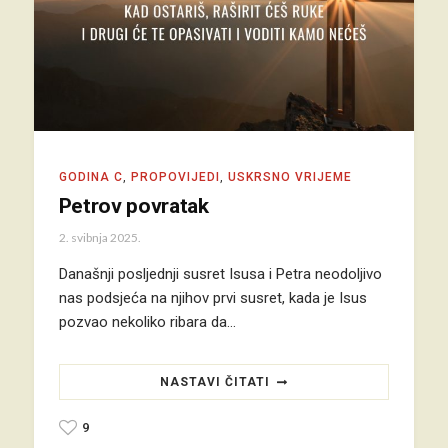
GODINA C
,
PROPOVIJEDI
,
USKRSNO VRIJEME
Petrov povratak
2. svibnja 2025.
Današnji posljednji susret Isusa i Petra neodoljivo
nas podsjeća na njihov prvi susret, kada je Isus
pozvao nekoliko ribara da…
NASTAVI ČITATI
9