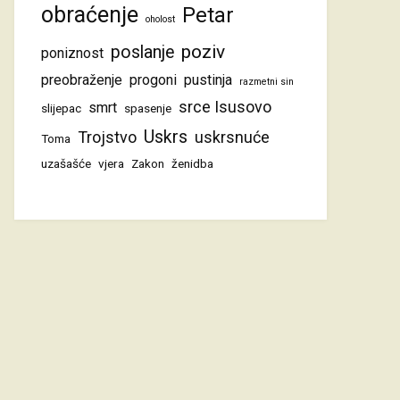
obraćenje
Petar
oholost
poziv
poslanje
poniznost
preobraženje
progoni
pustinja
razmetni sin
srce Isusovo
smrt
slijepac
spasenje
Uskrs
Trojstvo
uskrsnuće
Toma
uzašašće
vjera
Zakon
ženidba