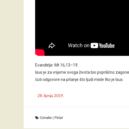
Evanđelje: Mt 16,13–19.
Isus je za vrijeme svoga života bio poprilično zagon
čuti odgovore na pitanje što ljudi misle tko je Isus.
-
28. lipnja 2019.
Oznake
|
Petar