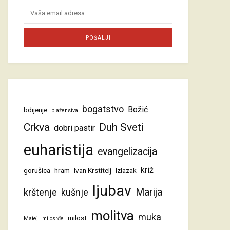
bogatstvo
Božić
bdijenje
blaženstva
Crkva
Duh Sveti
dobri pastir
euharistija
evangelizacija
križ
gorušica
hram
Ivan Krstitelj
Izlazak
ljubav
Marija
krštenje
kušnje
molitva
muka
milost
Matej
milosrđe