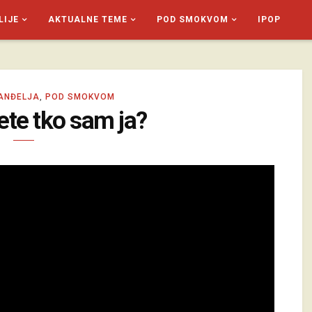
LIJE
AKTUALNE TEME
POD SMOKVOM
IPOP
ANĐELJA
,
POD SMOKVOM
ete tko sam ja?