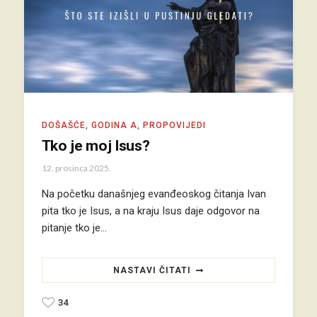
DOŠAŠĆE
,
GODINA A
,
PROPOVIJEDI
Tko je moj Isus?
12. prosinca 2025.
Na početku današnjeg evanđeoskog čitanja Ivan
pita tko je Isus, a na kraju Isus daje odgovor na
pitanje tko je…
NASTAVI ČITATI
34