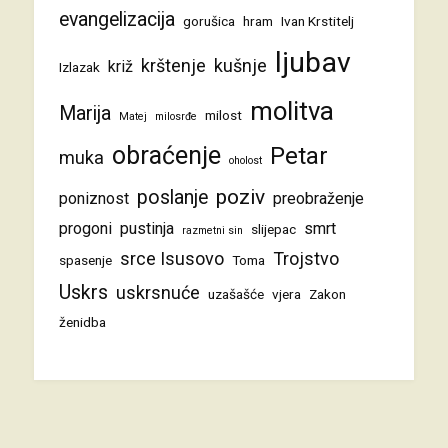
evangelizacija
gorušica
hram
Ivan Krstitelj
ljubav
krštenje
kušnje
križ
Izlazak
molitva
Marija
milost
Matej
milosrđe
obraćenje
Petar
muka
oholost
poziv
poslanje
poniznost
preobraženje
progoni
pustinja
smrt
slijepac
razmetni sin
srce Isusovo
Trojstvo
spasenje
Toma
Uskrs
uskrsnuće
uzašašće
vjera
Zakon
ženidba