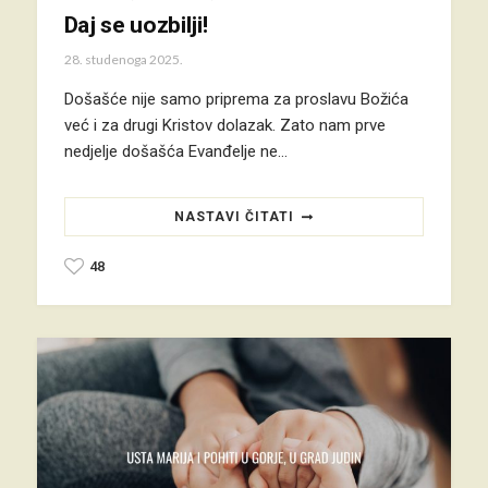
Daj se uozbilji!
28. studenoga 2025.
Došašće nije samo priprema za proslavu Božića
već i za drugi Kristov dolazak. Zato nam prve
nedjelje došašća Evanđelje ne…
NASTAVI ČITATI
48