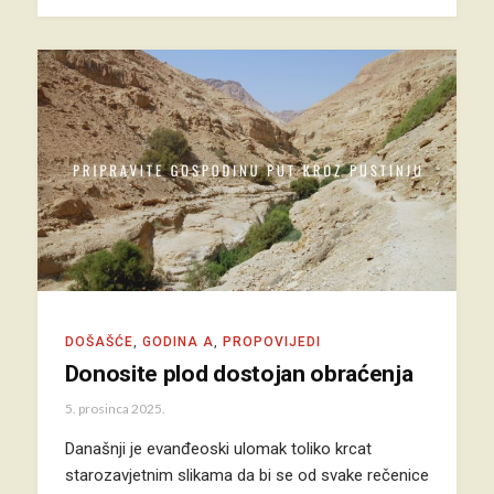
DOŠAŠĆE
,
GODINA A
,
PROPOVIJEDI
Donosite plod dostojan obraćenja
5. prosinca 2025.
Današnji je evanđeoski ulomak toliko krcat
starozavjetnim slikama da bi se od svake rečenice