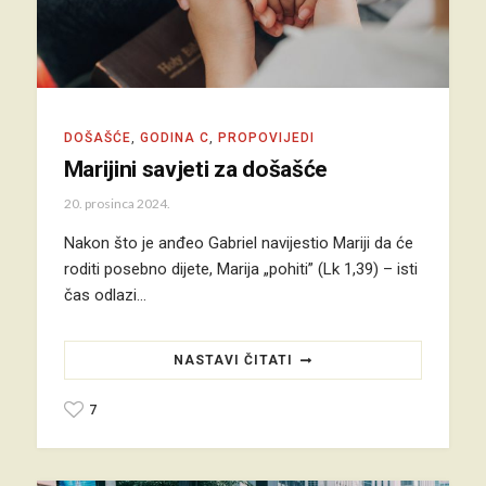
DOŠAŠĆE
,
GODINA C
,
PROPOVIJEDI
Marijini savjeti za došašće
20. prosinca 2024.
Nakon što je anđeo Gabriel navijestio Mariji da će
roditi posebno dijete, Marija „pohiti” (Lk 1,39) – isti
čas odlazi…
NASTAVI ČITATI
7