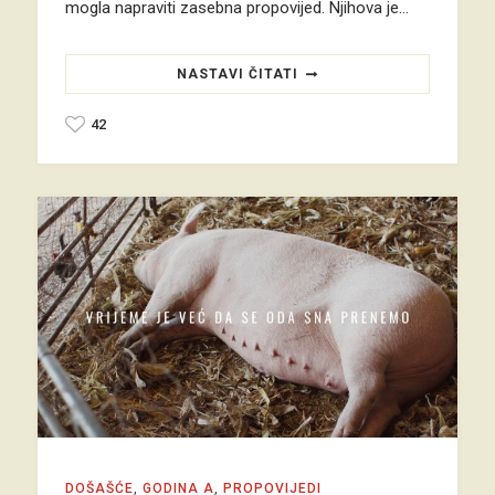
mogla napraviti zasebna propovijed. Njihova je…
NASTAVI ČITATI
42
DOŠAŠĆE
,
GODINA A
,
PROPOVIJEDI