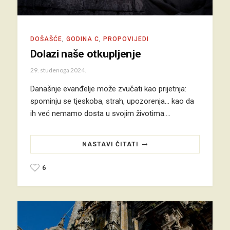
DOŠAŠĆE
,
GODINA C
,
PROPOVIJEDI
Dolazi naše otkupljenje
29. studenoga 2024.
Današnje evanđelje može zvučati kao prijetnja:
spominju se tjeskoba, strah, upozorenja... kao da
ih već nemamo dosta u svojim životima.…
NASTAVI ČITATI
6