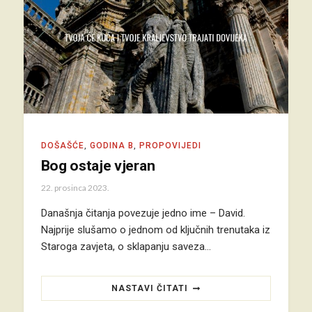
DOŠAŠĆE
,
GODINA B
,
PROPOVIJEDI
Bog ostaje vjeran
22. prosinca 2023.
Današnja čitanja povezuje jedno ime – David.
Najprije slušamo o jednom od ključnih trenutaka iz
Staroga zavjeta, o sklapanju saveza…
NASTAVI ČITATI