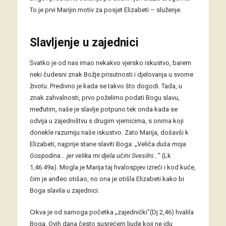
To je prvi Marijin motiv za posjet Elizabeti – služenje.
Slavljenje u zajednici
Svatko je od nas imao nekakvo vjersko iskustvo, barem
neki čudesni znak Božje prisutnosti i djelovanja u svome
životu. Predivno je kada se takvo što dogodi. Tada, u
znak zahvalnosti, prvo poželimo podati Bogu slavu,
međutim, naše je slavlje potpuno tek onda kada se
odvija u zajedništvu s drugim vjernicima, s onima koji
donekle razumiju naše iskustvo. Zato Marija, došavši k
Elizabeti, najprije stane slaviti Boga: „Veliča
duša moja
Gospodina… jer velika mi djela učini Svesilni…
” (Lk
1,46.49a). Mogla je Marija taj hvalospjev izreći i kod kuće,
čim je anđeo otišao, no ona je otišla Elizabeti kako bi
Boga slavila u zajednici.
Crkva je od samoga početka „zajednički”(Dj 2,46) hvalila
Boga. Ovih dana često susrećem ljude koji ne idu