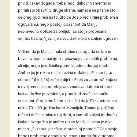
privid. Takav događaj treba moći duhovno i mentalno
primiti i probaviti! S druge strane, nameće se pitanje što
će drugi ljudi reći na to. Što će Josip reći? Nije problem u
ogovaranju, nego postoji opasnost da Mariju
nepravedno optuže za preljub, za što je propisana
smrtna kazna. Njezin je život, dakle, bio ozbiljno ugrožen.
Vidimo da je Marija imala stotinu razloga da se krene
baviti svojom situacijom i rješavanjem vlastitih problema,
ali nije, nego je odlučila pomoći jednoj drugoj osobi.
Anđeo joj je rekao da je njezina rođakinja Elizabeta „u
starosti” (Lk 1,26) začela dijete. Riječ za „starost” koja se
u ovoj rečenici upotrebljava označava duboku starost
kakvu dožive pravednici, a ponekad znači i staračku
senilnost. Stoga možemo zaključiti da je Elizabeta imala
nekih 70 ili 80 godina kada je zanijela. Danas je prilično
teško i otići na misu u toj dobi, a kamoli iznijeti trudnoću.
Nakon svega što je anđeo rekao Mariji, njezina je prva
misao: „Elizabeti je teško, moram joj pomoći.” Ona svoje
brige i probleme ostavlja po strani i juri služiti drugome.