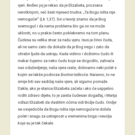
vjeri. Anđeo joj je rekao da je Elizabeta, prozvana
nerotkinjom, već šest mjeseci trudna: „Ta Bogu ništa nije
nemoguće!” (Lk 1,37). Svi u teoriji znamo da je Bog
svemoguć i da nema problema što ga on ne može
ukloniti, no u praksi često pokleknemo na tom planu.
Čudesa su velika stvar za našu vjeru. Isus je činio čuda,
ali ne samo zato da dokaže da je Bog nego i zato da
ohrabri ljude da ustraju. Kada vidimo i doživimo čudo ili
makar čujemo za neko čudo koje se dogodilo, zahvaća
nas oduševljenje, naša vjera raste, dobivamo neki polet s
kojim se lakše podnose životne teškoće. Naravno, to ne
smije biti sav sadržaj naše vjere, ali sigurno pomaže.
Dakle, ako je starica Elizabeta začela i ako će uspješno
roditi zdravo dijete, to je zaista čudesan događaj, i Marija
odlazi Elizabeti da vlastitim očima vidi Božje čudo. Ondje
se osvjedočila da Bogu ništa nije nemoguće te dobila
polet i snagu za ustrajnost u vremenima briga i nevolja
koje su je tek čekale.