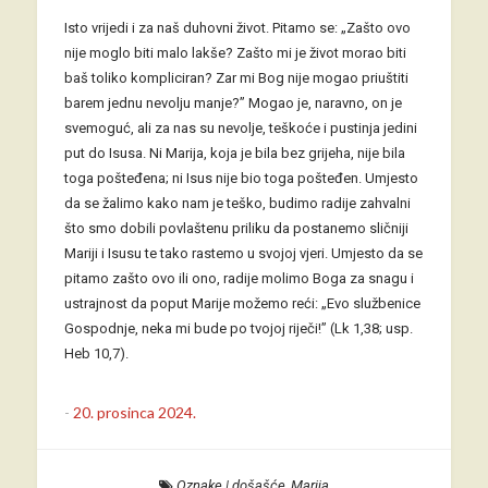
Isto vrijedi i za naš duhovni život. Pitamo se: „Zašto ovo
nije moglo biti malo lakše? Zašto mi je život morao biti
baš toliko kompliciran? Zar mi Bog nije mogao priuštiti
barem jednu nevolju manje?” Mogao je, naravno, on je
svemoguć, ali za nas su nevolje, teškoće i pustinja jedini
put do Isusa. Ni Marija, koja je bila bez grijeha, nije bila
toga pošteđena; ni Isus nije bio toga pošteđen. Umjesto
da se žalimo kako nam je teško, budimo radije zahvalni
što smo dobili povlaštenu priliku da postanemo sličniji
Mariji i Isusu te tako rastemo u svojoj vjeri. Umjesto da se
pitamo zašto ovo ili ono, radije molimo Boga za snagu i
ustrajnost da poput Marije možemo reći: „Evo službenice
Gospodnje, neka mi bude po tvojoj riječi!” (Lk 1,38; usp.
Heb 10,7).
-
20. prosinca 2024.
Oznake
|
došašće
,
Marija