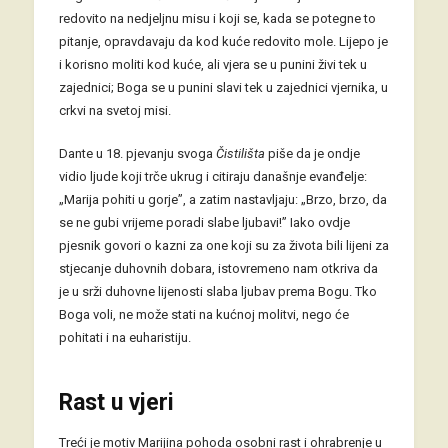
redovito na nedjeljnu misu i koji se, kada se potegne to
pitanje, opravdavaju da kod kuće redovito mole. Lijepo je
i korisno moliti kod kuće, ali vjera se u punini živi tek u
zajednici; Boga se u punini slavi tek u zajednici vjernika, u
crkvi na svetoj misi.
Dante u 18. pjevanju svoga
Čistilišta
piše da je ondje
vidio ljude koji trče ukrug i citiraju današnje evanđelje:
„Marija pohiti u gorje”, a zatim nastavljaju: „Brzo, brzo, da
se ne gubi vrijeme poradi slabe ljubavi!” Iako ovdje
pjesnik govori o kazni za one koji su za života bili lijeni za
stjecanje duhovnih dobara, istovremeno nam otkriva da
je u srži duhovne lijenosti slaba ljubav prema Bogu. Tko
Boga voli, ne može stati na kućnoj molitvi, nego će
pohitati i na euharistiju.
Rast u vjeri
Treći je motiv Marijina pohoda osobni rast i ohrabrenje u