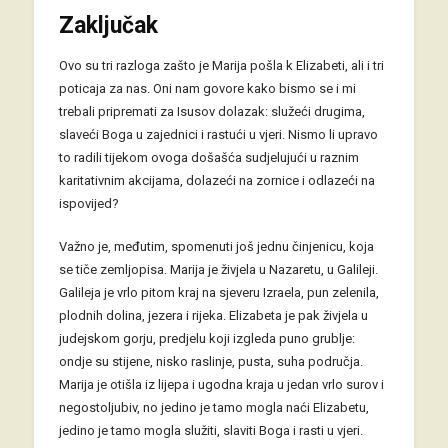
Zaključak
Ovo su tri razloga zašto je Marija pošla k Elizabeti, ali i tri
poticaja za nas. Oni nam govore kako bismo se i mi
trebali pripremati za Isusov dolazak: služeći drugima,
slaveći Boga u zajednici i rastući u vjeri. Nismo li upravo
to radili tijekom ovoga došašća sudjelujući u raznim
karitativnim akcijama, dolazeći na zornice i odlazeći na
ispovijed?
Važno je, međutim, spomenuti još jednu činjenicu, koja
se tiče zemljopisa. Marija je živjela u Nazaretu, u Galileji.
Galileja je vrlo pitom kraj na sjeveru Izraela, pun zelenila,
plodnih dolina, jezera i rijeka. Elizabeta je pak živjela u
judejskom gorju, predjelu koji izgleda puno grublje:
ondje su stijene, nisko raslinje, pusta, suha područja.
Marija je otišla iz lijepa i ugodna kraja u jedan vrlo surov i
negostoljubiv, no jedino je tamo mogla naći Elizabetu,
jedino je tamo mogla služiti, slaviti Boga i rasti u vjeri.