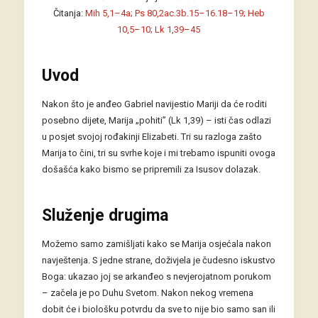
Čitanja:
Mih 5,1–4a; Ps 80,2ac.3b.15–16.18–19; Heb
10,5–10; Lk 1,39–45
Uvod
Nakon što je anđeo Gabriel navijestio Mariji da će roditi
posebno dijete, Marija „pohiti” (Lk 1,39) – isti čas odlazi
u posjet svojoj rođakinji Elizabeti. Tri su razloga zašto
Marija to čini, tri su svrhe koje i mi trebamo ispuniti ovoga
došašća kako bismo se pripremili za Isusov dolazak.
Služenje drugima
Možemo samo zamišljati kako se Marija osjećala nakon
navještenja. S jedne strane, doživjela je čudesno iskustvo
Boga: ukazao joj se arkanđeo s nevjerojatnom porukom
– začela je po Duhu Svetom. Nakon nekog vremena
dobit će i biološku potvrdu da sve to nije bio samo san ili