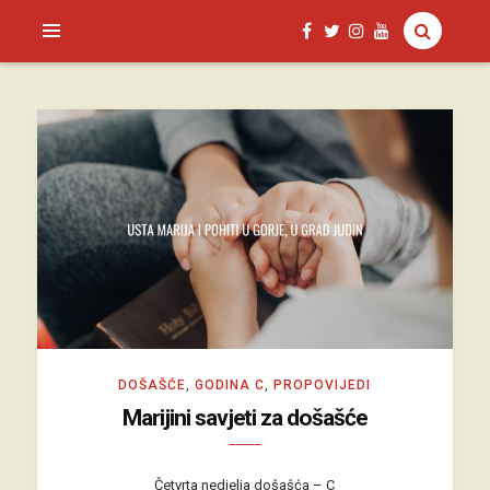
SAGUD.XYZ
DOŠAŠĆE
,
GODINA C
,
PROPOVIJEDI
Marijini savjeti za došašće
Četvrta nedjelja došašća – C