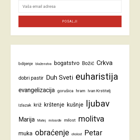
Crkva
bogatstvo
Božić
bdijenje
blaženstva
euharistija
Duh Sveti
dobri pastir
evangelizacija
gorušica
hram
Ivan Krstitelj
ljubav
krštenje
kušnje
križ
Izlazak
molitva
Marija
milost
Matej
milosrđe
obraćenje
Petar
muka
oholost