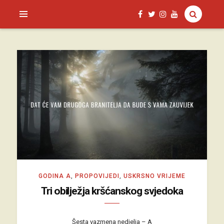
SAGUD.XYZ
GODINA A
,
PROPOVIJEDI
,
USKRSNO VRIJEME
Tri obilježja kršćanskog svjedoka
Šesta vazmena nedjelja – A