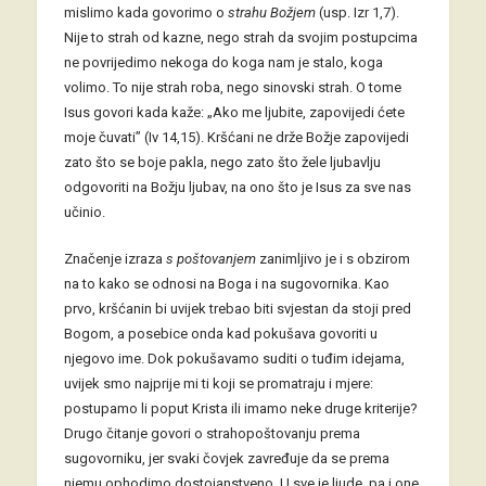
mislimo kada govorimo o
strahu Božjem
(usp. Izr 1,7).
Nije to strah od kazne, nego strah da svojim postupcima
ne povrijedimo nekoga do koga nam je stalo, koga
volimo. To nije strah roba, nego sinovski strah. O tome
Isus govori kada kaže: „Ako me ljubite, zapovijedi ćete
moje čuvati” (Iv 14,15). Kršćani ne drže Božje zapovijedi
zato što se boje pakla, nego zato što žele ljubavlju
odgovoriti na Božju ljubav, na ono što je Isus za sve nas
učinio.
Značenje izraza
s poštovanjem
zanimljivo je i s obzirom
na to kako se odnosi na Boga i na sugovornika. Kao
prvo, kršćanin bi uvijek trebao biti svjestan da stoji pred
Bogom, a posebice onda kad pokušava govoriti u
njegovo ime. Dok pokušavamo suditi o tuđim idejama,
uvijek smo najprije mi ti koji se promatraju i mjere:
postupamo li poput Krista ili imamo neke druge kriterije?
Drugo čitanje govori o strahopoštovanju prema
sugovorniku, jer svaki čovjek zavređuje da se prema
njemu ophodimo dostojanstveno. U sve je ljude, pa i one