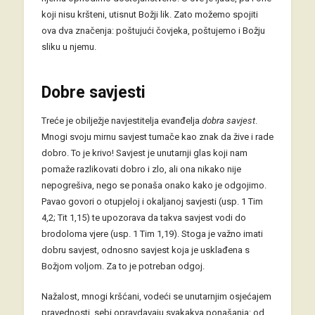
koji nisu kršteni, utisnut Božji lik. Zato možemo spojiti
ova dva značenja: poštujući čovjeka, poštujemo i Božju
sliku u njemu.
Dobre savjesti
Treće je obilježje navjestitelja evanđelja
dobra savjest
.
Mnogi svoju mirnu savjest tumače kao znak da žive i rade
dobro. To je krivo! Savjest je unutarnji glas koji nam
pomaže razlikovati dobro i zlo, ali ona nikako nije
nepogrešiva, nego se ponaša onako kako je odgojimo.
Pavao govori o otupjeloj i okaljanoj savjesti (usp. 1 Tim
4,2; Tit 1,15) te upozorava da takva savjest vodi do
brodoloma vjere (usp. 1 Tim 1,19). Stoga je važno imati
dobru savjest, odnosno savjest koja je usklađena s
Božjom voljom. Za to je potreban odgoj.
Nažalost, mnogi kršćani, vodeći se unutarnjim osjećajem
pravednosti, sebi opravdavaju svakakva ponašanja: od