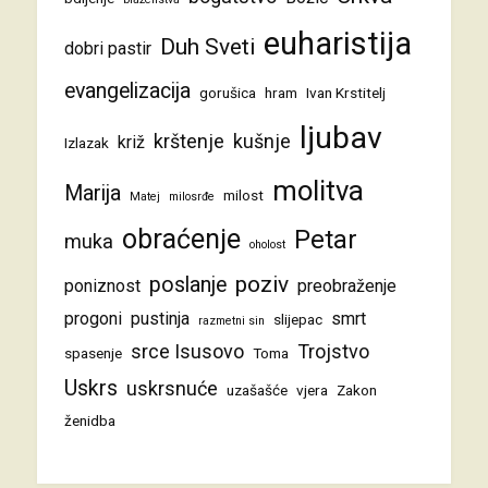
euharistija
Duh Sveti
dobri pastir
evangelizacija
gorušica
hram
Ivan Krstitelj
ljubav
krštenje
kušnje
križ
Izlazak
molitva
Marija
milost
Matej
milosrđe
obraćenje
Petar
muka
oholost
poziv
poslanje
poniznost
preobraženje
progoni
pustinja
smrt
slijepac
razmetni sin
srce Isusovo
Trojstvo
spasenje
Toma
Uskrs
uskrsnuće
uzašašće
vjera
Zakon
ženidba