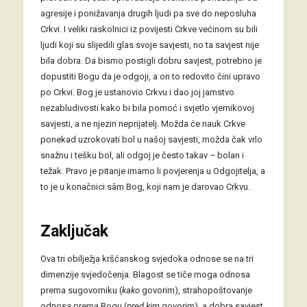
agresije i ponižavanja drugih ljudi pa sve do neposluha
Crkvi. I veliki raskolnici iz povijesti Crkve većinom su bili
ljudi koji su slijedili glas svoje savjesti, no ta savjest nije
bila dobra. Da bismo postigli dobru savjest, potrebno je
dopustiti Bogu da je odgoji, a on to redovito čini upravo
po Crkvi. Bog je ustanovio Crkvu i dao joj jamstvo
nezabludivosti kako bi bila pomoć i svjetlo vjernikovoj
savjesti, a ne njezin neprijatelj. Možda će nauk Crkve
ponekad uzrokovati bol u našoj savjesti, možda čak vrlo
snažnu i tešku bol, ali odgoj je često takav
–
bolan i
težak. Pravo je pitanje imamo li povjerenja u Odgojitelja, a
to je u konačnici sâm Bog, koji nam je darovao Crkvu.
Zaključak
Ova tri obilježja kršćanskog svjedoka odnose se na tri
dimenzije svjedočenja. Blagost se tiče moga odnosa
prema sugovorniku (
kako
govorim), strahopoštovanje
odnosa prema Bogu (
pred kim
govorim), a dobra savjest