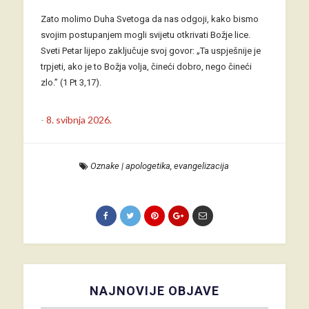
Zato molimo Duha Svetoga da nas odgoji, kako bismo
svojim postupanjem mogli svijetu otkrivati Božje lice.
Sveti Petar lijepo zaključuje svoj govor: „Ta uspješnije je
trpjeti, ako je to Božja volja, čineći dobro, nego čineći
zlo.” (1 Pt 3,17).
-
8. svibnja 2026.
Oznake
|
apologetika
,
evangelizacija
NAJNOVIJE OBJAVE