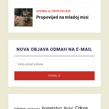
,
GODINA A
PROPOVIJEDI
Propovijed na mladoj misi
NOVA OBJAVA ODMAH NA E-MAIL
Crkva
bogatstvo
Božić
bdijenje
blaženstva