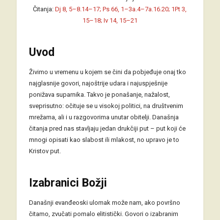
Čitanja:
Dj 8, 5–8.14–17; Ps 66, 1–3a.4–7a.16.20; 1Pt 3,
15–18; Iv 14, 15–21
Uvod
Živimo u vremenu u kojem se čini da pobjeđuje onaj tko
najglasnije govori, najoštrije udara i najuspješnije
ponižava suparnika. Takvo je ponašanje, nažalost,
sveprisutno: očituje se u visokoj politici, na društvenim
mrežama, ali i u razgovorima unutar obitelji. Današnja
čitanja pred nas stavljaju jedan drukčiji put – put koji će
mnogi opisati kao slabost ili mlakost, no upravo je to
Kristov put.
Izabranici Božji
Današnji evanđeoski ulomak može nam, ako površno
čitamo, zvučati pomalo elitistički. Govori o izabranim