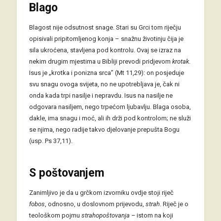
Blago
Blagost nije odsutnost snage. Stari su Grci tom riječju
opisivali pripitomljenog konja – snažnu životinju čija je
sila ukroćena, stavljena pod kontrolu. Ovaj se izraz na
nekim drugim mjestima u Bibliji prevodi pridjevom
krotak
.
Isus je „krotka i ponizna srca” (Mt 11,29): on posjeduje
svu snagu ovoga svijeta, no ne upotrebljava je, čak ni
onda kada trpi nasilje i nepravdu. Isus na nasilje ne
odgovara nasiljem, nego trpećom ljubavlju. Blaga osoba,
dakle, ima snagu i moć, ali ih drži pod kontrolom; ne služi
se njima, nego radije takvo djelovanje prepušta Bogu
(usp. Ps 37,11).
S poštovanjem
Zanimljivo je da u grčkom izvorniku ovdje stoji riječ
fobos
, odnosno, u doslovnom prijevodu,
strah
. Riječ je o
teološkom pojmu
strahopoštovanja –
istom na koji