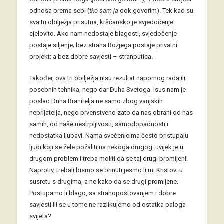
odnosa prema sebi (
tko sam ja
dok govorim). Tek kad su
sva tri obilježja prisutna, kršćansko je svjedočenje
cjelovito. Ako nam nedostaje blagosti, svjedočenje
postaje siljenje; bez straha Božjega postaje privatni
projekt; a bez dobre savjesti – stranputica.
Također, ova tri obilježja nisu rezultat napornog rada ili
posebnih tehnika, nego dar Duha Svetoga. Isus nam je
poslao Duha Branitelja ne samo zbog vanjskih
neprijatelja, nego prvenstveno zato da nas obrani od nas
samih, od naše nestrpljivosti, samodopadnosti i
nedostatka ljubavi. Nama svećenicima često pristupaju
ljudi koji se žele požaliti na nekoga drugog: uvijek je u
drugom problem i treba moliti da se taj drugi promijeni.
Naprotiv, trebali bismo se brinuti jesmo li mi Kristovi u
susretu s drugima, a ne kako da se drugi promijene.
Postupamo li blago, sa strahopoštovanjem i dobre
savjesti ili se u tome ne razlikujemo od ostatka paloga
svijeta?