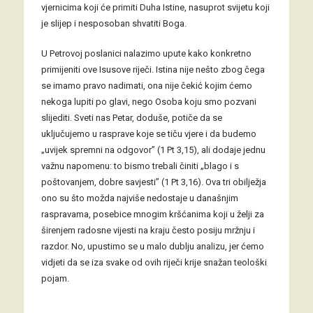
vjernicima koji će primiti Duha Istine, nasuprot svijetu koji
je slijep i nesposoban shvatiti Boga.
U Petrovoj poslanici nalazimo upute kako konkretno
primijeniti ove Isusove riječi. Istina nije nešto zbog čega
se imamo pravo nadimati, ona nije čekić kojim ćemo
nekoga lupiti po glavi, nego Osoba koju smo pozvani
slijediti. Sveti nas Petar, doduše, potiče da se
uključujemo u rasprave koje se tiču vjere i da budemo
„uvijek spremni na odgovor” (1 Pt 3,15), ali dodaje jednu
važnu napomenu: to bismo trebali činiti „blago i s
poštovanjem, dobre savjesti” (1 Pt 3,16). Ova tri obilježja
ono su što možda najviše nedostaje u današnjim
raspravama, posebice mnogim kršćanima koji u želji za
širenjem radosne vijesti na kraju često posiju mržnju i
razdor. No, upustimo se u malo dublju analizu, jer ćemo
vidjeti da se iza svake od ovih riječi krije snažan teološki
pojam.