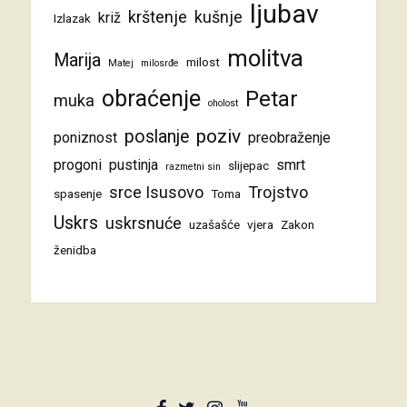
ljubav
krštenje
kušnje
križ
Izlazak
molitva
Marija
milost
Matej
milosrđe
obraćenje
Petar
muka
oholost
poziv
poslanje
poniznost
preobraženje
progoni
pustinja
smrt
slijepac
razmetni sin
srce Isusovo
Trojstvo
spasenje
Toma
Uskrs
uskrsnuće
uzašašće
vjera
Zakon
ženidba