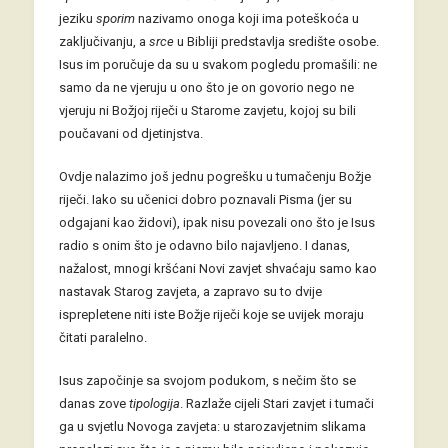
jeziku
sporim
nazivamo onoga koji ima poteškoća u
zaključivanju, a
srce
u Bibliji predstavlja središte osobe.
Isus im poručuje da su u svakom pogledu promašili: ne
samo da ne vjeruju u ono što je on govorio nego ne
vjeruju ni Božjoj riječi u Starome zavjetu, kojoj su bili
poučavani od djetinjstva.
Ovdje nalazimo još jednu pogrešku u tumačenju Božje
riječi. Iako su učenici dobro poznavali Pisma (jer su
odgajani kao židovi), ipak nisu povezali ono što je Isus
radio s onim što je odavno bilo najavljeno. I danas,
nažalost, mnogi kršćani Novi zavjet shvaćaju samo kao
nastavak Starog zavjeta, a zapravo su to dvije
isprepletene niti iste Božje riječi koje se uvijek moraju
čitati paralelno.
Isus započinje sa svojom podukom, s nečim što se
danas zove
tipologija
. Razlaže cijeli Stari zavjet i tumači
ga u svjetlu Novoga zavjeta: u starozavjetnim slikama