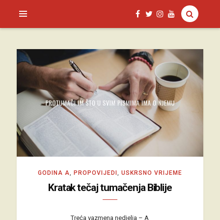
SAGUD.XYZ
GODINA A
,
PROPOVIJEDI
,
USKRSNO VRIJEME
Kratak tečaj tumačenja Biblije
Treća vazmena nedjelja – A