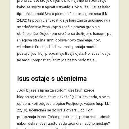
pronalazi sve što je o njemu bilo najavljeno i pokazuje
kako se sve to u njemu ostvarilo. Dok slušaju Isusa kako
tipološki tumači Sveto pismo, učenicima gore srca (Lk
24,32) te počinju shvaćati da je Isus zaista uskrsnuo i da
svjedočanstva žena koje su našle prazan grob nisu
obične priče. Odjednom sve što su doživjeli s Isusom, pa
i njegova strašna smrt, dobiva novo značenje, novu
vrijednost. Prestaju biti bezumni i postaju mudri –
postaju ljudi koji prepoznaju Božja djela. No Isusa i dalje
ne mogu prepoznati jer im još nešto nedostaje.
Isus ostaje s učenicima
„Dok bijaše s njima za stolom, uze kruh, izreče
blagoslov, razlomi te im davaše” (r. 30) i tek tada, s ovim
opisom, koji odgovara opisu Posljednje večere (usp. Lk
22,19), učenicima se do kraja otvaraju oči i oni
prepoznaju Isusa. Zašto ga nitko nije prepoznao odmah
nakon uskrsnuća i zašto sada tako dramatično nestaje?