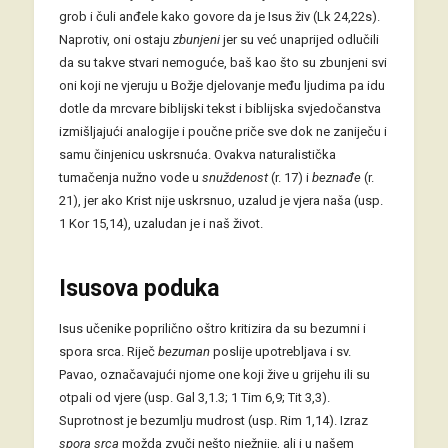
grob i čuli anđele kako govore da je Isus živ (Lk 24,22s).
Naprotiv, oni ostaju
zbunjeni
jer su već unaprijed odlučili
da su takve stvari nemoguće, baš kao što su zbunjeni svi
oni koji ne vjeruju u Božje djelovanje među ljudima pa idu
dotle da mrcvare biblijski tekst i biblijska svjedočanstva
izmišljajući analogije i poučne priče sve dok ne zaniječu i
samu činjenicu uskrsnuća. Ovakva naturalistička
tumačenja nužno vode u
snuždenost
(r. 17) i
beznađe
(r.
21), jer ako Krist nije uskrsnuo, uzalud je vjera naša (usp.
1 Kor 15,14), uzaludan je i naš život.
Isusova poduka
Isus učenike poprilično oštro kritizira da su bezumni i
spora srca. Riječ
bezuman
poslije upotrebljava i sv.
Pavao, označavajući njome one koji žive u grijehu ili su
otpali od vjere (usp. Gal 3,1.3; 1 Tim 6,9; Tit 3,3).
Suprotnost je bezumlju mudrost (usp. Rim 1,14). Izraz
spora srca
možda zvuči nešto nježnije, ali i u našem