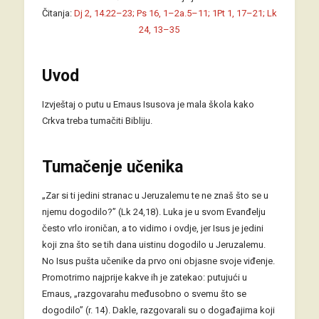
Čitanja:
Dj 2, 14.22–23; Ps 16, 1–2a.5–11; 1Pt 1, 17–21; Lk
24, 13–35
Uvod
Izvještaj o putu u Emaus Isusova je mala škola kako
Crkva treba tumačiti Bibliju.
Tumačenje učenika
„Zar si ti jedini stranac u Jeruzalemu te ne znaš što se u
njemu dogodilo?” (Lk 24,18). Luka je u svom Evanđelju
često vrlo ironičan, a to vidimo i ovdje, jer Isus je jedini
koji zna što se tih dana uistinu dogodilo u Jeruzalemu.
No Isus pušta učenike da prvo oni objasne svoje viđenje.
Promotrimo najprije kakve ih je zatekao: putujući u
Emaus, „razgovarahu međusobno o svemu što se
dogodilo” (r. 14). Dakle, razgovarali su o događajima koji