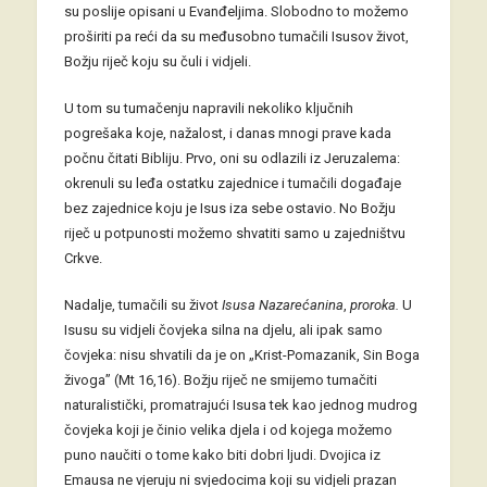
su poslije opisani u Evanđeljima. Slobodno to možemo
proširiti pa reći da su međusobno tumačili Isusov život,
Božju riječ koju su čuli i vidjeli.
U tom su tumačenju napravili nekoliko ključnih
pogrešaka koje, nažalost, i danas mnogi prave kada
počnu čitati Bibliju. Prvo, oni su odlazili iz Jeruzalema:
okrenuli su leđa ostatku zajednice i tumačili događaje
bez zajednice koju je Isus iza sebe ostavio. No Božju
riječ u potpunosti možemo shvatiti samo u zajedništvu
Crkve.
Nadalje, tumačili su život
Isusa Nazarećanina
,
proroka.
U
Isusu su vidjeli čovjeka silna na djelu, ali ipak samo
čovjeka: nisu shvatili da je on „Krist-Pomazanik, Sin Boga
živoga” (Mt 16,16). Božju riječ ne smijemo tumačiti
naturalistički, promatrajući Isusa tek kao jednog mudrog
čovjeka koji je činio velika djela i od kojega možemo
puno naučiti o tome kako biti dobri ljudi. Dvojica iz
Emausa ne vjeruju ni svjedocima koji su vidjeli prazan