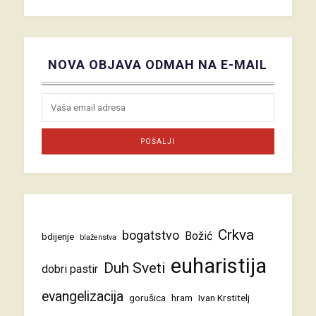
NOVA OBJAVA ODMAH NA E-MAIL
Crkva
bogatstvo
Božić
bdijenje
blaženstva
euharistija
Duh Sveti
dobri pastir
evangelizacija
gorušica
hram
Ivan Krstitelj