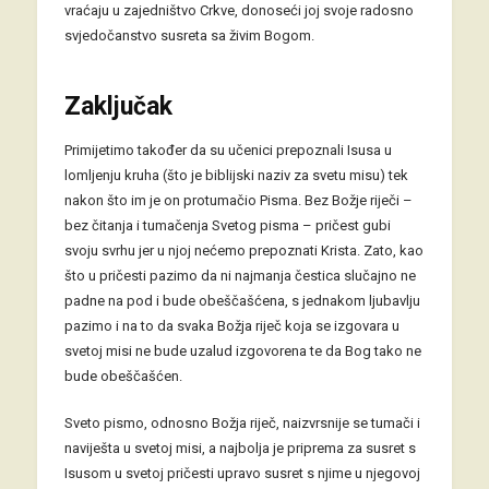
vraćaju u zajedništvo Crkve, donoseći joj svoje radosno
svjedočanstvo susreta sa živim Bogom.
Zaključak
Primijetimo također da su učenici prepoznali Isusa u
lomljenju kruha (što je biblijski naziv za svetu misu) tek
nakon što im je on protumačio Pisma. Bez Božje riječi –
bez čitanja i tumačenja Svetog pisma – pričest gubi
svoju svrhu jer u njoj nećemo prepoznati Krista. Zato, kao
što u pričesti pazimo da ni najmanja čestica slučajno ne
padne na pod i bude obeščašćena, s jednakom ljubavlju
pazimo i na to da svaka Božja riječ koja se izgovara u
svetoj misi ne bude uzalud izgovorena te da Bog tako ne
bude obeščašćen.
Sveto pismo, odnosno Božja riječ, naizvrsnije se tumači i
naviješta u svetoj misi, a najbolja je priprema za susret s
Isusom u svetoj pričesti upravo susret s njime u njegovoj