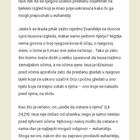
Isus želi da se njegovi učenici prestanu orijentirati na
tjelesni izgled koji je imao prije uskrsnuća kako bi ga
mogli prepoznati u euharistiji.
Jeste li se ikada pitali zašto nijedno Evanđelje ne donosi
opis Isusova izgleda, makar samo jednom riječju? Nigdje
nema govora o boji njegove kose ili očiju, o njegovoj
visini, o tome je li imao sve zube na broju… Tako je zato
što bismo inače došli u veliku opasnost da Isusa tražimo
zemaljskim očima, a ne očima vjere. Isus je iščeznuo
pred očima apostola zato da prestanu gledati u njegovo
tijelo koje će uskoro uzaći k Ocu i počnu gledati u ono
tijelo koje će trajno ostati s njima – ono koje se nalazilo
pred njima, na stolu.
Kao što je rečeno, on „uniđe da ostane s njima” (Lk
24,29). Isus nije otišao od učenika, nego je samo nestao
pred njihovim očima. Njihovoj i našoj molbi da ostane s
nama dao je najljepši mogući odgovor – euharistiju.
Stoga se oni, nakon što su zapravo proslavili euharistiju,