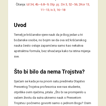
Čitanja:
Izl 34, 4b–6.8–9; Otp. pj.: Dn 3, 52–56; 2Kor 13,
11–13; Iv 3, 16–18
Uvod
Temelj je kršćanske vjere nauk da je Bog jedan u tri
božanske osobe, no bojim se da ova srž kršćanskog
nauka često ostaje zapamćena samo kao nekakva
apstraktna formula, bez shvaćanja kako ta istina mijenja
sve.
Što bi bilo da nema Trojstva?
Sjećam se kada je na prvom satu predmeta Otajstvo
Presvetog Trojstva profesorica sve nas studente,
otprilike ovim riječima, pitala: „Što bi se promijenilo u
vašem životu da sutra ukinemo nauk o Presvetom
Trojstvu i počnemo govoriti samo o jednom Bogu? Osim