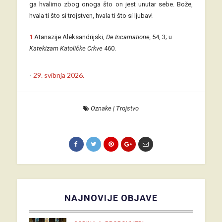
ga hvalimo zbog onoga što on jest unutar sebe. Bože,
hvala ti što si trojstven, hvala ti što si ljubav!
1
Atanazije Aleksandrijski,
De Incarnatione,
54, 3; u
Katekizam Katoličke Crkve
460.
-
29. svibnja 2026.
Oznake
|
Trojstvo
NAJNOVIJE OBJAVE