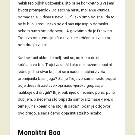
nekih teoloških udžbenika, što bi se konkretno u vašem
životu promijenilo? Odlasci na misu, moljenje krunica,
pomaganje ljudima u nevolji…?” Iako smo svi znali da to
ne bi bilo u redu, nitko se od nas nije uspio domisliti
nekom suvislom odgovoru. A govorimo da je Presveto
Trojstvo ono temeljno što razlikuje kršćansku vjeru od
svih drugih vjera!
Kad se kući ukloni temelj, ruši se, no kako će se
kršćanstvo bez Trojstva urušiti ako ne možemo naći ni
jednu jedinu stvar koja bi se u našem načinu života
promijenila bez njega? Zar je Trojstvo samo nešto poput
boje dresa ili zastave koja našu vjersku grupaciju
razlikuje od drugih? Ili je ipak riječ o nečemu puno, puno
dubljem, o nečemu što pripada samoj srži naše vjere, o
temelju na kojem ona stoji ili pada? Točan je odgovor
ovo drugo, a sada ćemo objasniti i zašto je tako.
Monolitni Bog