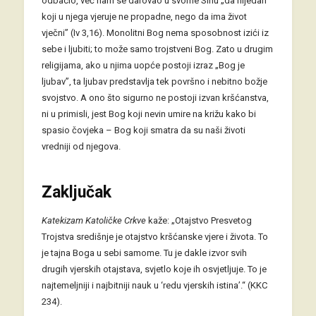
odbacio, već nam se darovao u svome Sinu „da nijedan
koji u njega vjeruje ne propadne, nego da ima život
vječni” (Iv 3,16). Monolitni Bog nema sposobnost izići iz
sebe i ljubiti; to može samo trojstveni Bog. Zato u drugim
religijama, ako u njima uopće postoji izraz „Bog je
ljubav”, ta ljubav predstavlja tek površno i nebitno božje
svojstvo. A ono što sigurno ne postoji izvan kršćanstva,
ni u primisli, jest Bog koji nevin umire na križu kako bi
spasio čovjeka – Bog koji smatra da su naši životi
vredniji od njegova.
Zaključak
Katekizam Katoličke Crkve
kaže: „Otajstvo Presvetog
Trojstva središnje je otajstvo kršćanske vjere i života. To
je tajna Boga u sebi samome. Tu je dakle izvor svih
drugih vjerskih otajstava, svjetlo koje ih osvjetljuje. To je
najtemeljniji i najbitniji nauk u ‘redu vjerskih istina’.“ (KKC
234).