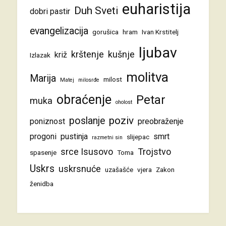
euharistija
Duh Sveti
dobri pastir
evangelizacija
gorušica
hram
Ivan Krstitelj
ljubav
krštenje
kušnje
križ
Izlazak
molitva
Marija
milost
Matej
milosrđe
obraćenje
Petar
muka
oholost
poziv
poslanje
poniznost
preobraženje
progoni
pustinja
smrt
slijepac
razmetni sin
srce Isusovo
Trojstvo
spasenje
Toma
Uskrs
uskrsnuće
uzašašće
vjera
Zakon
ženidba