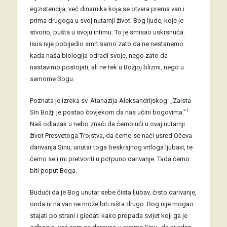
egzistencija, već dinamika koja se otvara prema van i
prima drugoga u svoj nutarnji život. Bog ljude, koje je
stvorio, pušta u svoju intimu. To je smisao uskrsnuća.
Isus nije pobijedio smrt samo zato da ne nestanemo
kada naša biologija odradi svoje, nego zato da
nastavimo postojati, ali ne tek u Božjoj blizini, nego u
samome Bogu.
Poznata je izreka sv. Atanazija Aleksandrijskog: „Zaista
1
Sin Božji je postao čovjekom da nas učini bogovima.”
Naš odlazak u nebo znači da ćemo ući u ovaj nutarnji
život Presvetoga Trojstva, da ćemo se naći usred Očeva
darivanja Sinu, unutar toga beskrajnog vrtloga ljubavi, te
ćemo se i mi pretvoriti u potpuno darivanje. Tada ćemo
biti poput Boga.
Budući da je Bog unutar sebe čista ljubav, čisto darivanje,
onda ni na van ne može biti ništa drugo. Bog nije mogao
stajati po strani i gledati kako propada svijet koji ga je