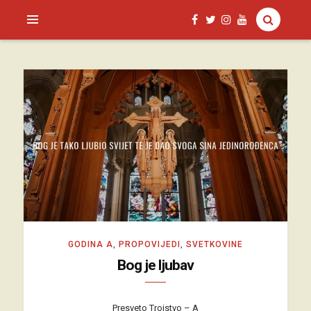
SAGUD.XYZ
GODINA A
,
PROPOVIJEDI
,
SVETKOVINE
Bog je ljubav
Presveto Trojstvo – A