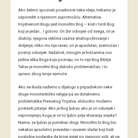
Ako želimo spoznati posebnost neke ideje, trebamo je
usporediti s njezinom suprotnošću. Alternativa
trojstvenom Bogu jest monolitni Bog – kruti i tvrdi Bog
koji je jedan… i gotovo. On živi odvojen od svega, on je
drukčiji; njegova veličina izaziva strahopoštovanje i
divljenje, nitko mu nije ravan; on je apsolutan, svemoćan i
postoji oduvijek. Nažalost, mnogim je kršćanima ovo
jedina slika Boga koju poznaju, no to nije Bog Biblije.
Takav je monolitni Bog duboko problematičan, i to
upravo zbog svoje samoće.
Ako se ikada nađemo u dijalogu s pripadnikom neke
druge monoteističke religije pa se dotaknemo
problematike Presvetog Trojstva, slobodno možemo
postaviti pitanje: Ako je Bog ljubav, ako je on oduvijek i
nepromjenjiv, koga je on to ljubio prije stvaranja svijeta?
Naime, za ljubav je potreban drugi. Monolitni bi Bog bio
nekakav apsolutno pravedan i suveren vladar koji traži
poslušne podanike da kroje svijet po njegovoj volji, ali ne