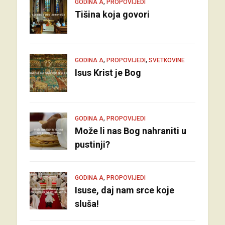
,
GODINA A
PROPOVIJEDI
Tišina koja govori
,
,
GODINA A
PROPOVIJEDI
SVETKOVINE
Isus Krist je Bog
,
GODINA A
PROPOVIJEDI
Može li nas Bog nahraniti u
pustinji?
,
GODINA A
PROPOVIJEDI
Isuse, daj nam srce koje
sluša!