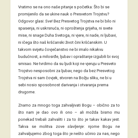
Vratimo se na ono naše pitanje s početka: Što bi se
promijenilo da se ukine nauk o Presvetom Trojstvu?
Odgovor glasi: Sve! Bez Presvetog Trojstva ne bi bilo ni
spasenja, ni uskrsnuća, ni oproštenja grijeha, ni svete
mise, ni snage Duha Svetoga, ni vjere, ni nade, ni ljubavi,
ni ičega što naš kršćanski život čini kršćanskim. U
takvom svijetu čovječanstvo ne bi imalo nikakvu
budućnost, a milosrđe, ljubav i opraštanje izgubili bi svoj
smisao. Ne tvrdimo da su ljudi koji ne vjeruju u Presveto
Trojstvo nesposobni za ljubav, nego da bez Presvetog
Trojstva ni sam čovjek, stvoren na Božju sliku, ne bi u
sebi nosio sposobnost darivanja i otvaranja prema
drugome.
Znamo za mnogo toga zahvaljivati Bogu – obično za to
što nam je dao ovo ili ono – ali možda bismo mu
ponekad trebali zahvaliti i za to što je takav kakav jest.
Takva se molitva zove
slavljenje
: njome Bogu ne
zahvaljujemo zbog toga što je nešto učinio za nas, nego