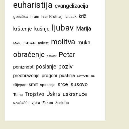
euharistija
evangelizacija
križ
gorušica
hram
Ivan Krstitelj
Izlazak
ljubav
Marija
krštenje
kušnje
molitva
muka
milost
Matej
milosrđe
obraćenje
Petar
oholost
poziv
poslanje
poniznost
preobraženje
progoni
pustinja
razmetni sin
srce Isusovo
smrt
slijepac
spasenje
Uskrs
Trojstvo
uskrsnuće
Toma
uzašašće
vjera
Zakon
ženidba