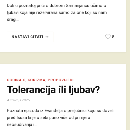
Dok u poznatoj priči o dobrom Samarijancu učimo o
ljubavi koja nije rezervirana samo za one koji su nam
dragi…
8
NASTAVI ČITATI
GODINA C
,
KORIZMA
,
PROPOVIJEDI
Tolerancija ili ljubav?
4. travnja 2025.
Poznata epizoda iz Evanđelja o preljubnici koju su doveli
pred Isusa krije u sebi puno više od primjera
neosuđivanja i…