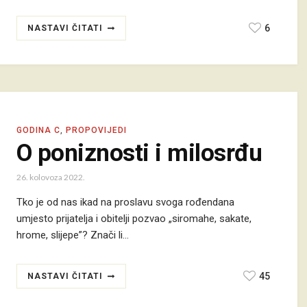
6
NASTAVI ČITATI
GODINA C
,
PROPOVIJEDI
O poniznosti i milosrđu
26. kolovoza 2022.
Tko je od nas ikad na proslavu svoga rođendana
umjesto prijatelja i obitelji pozvao „siromahe, sakate,
hrome, slijepe”? Znači li…
45
NASTAVI ČITATI