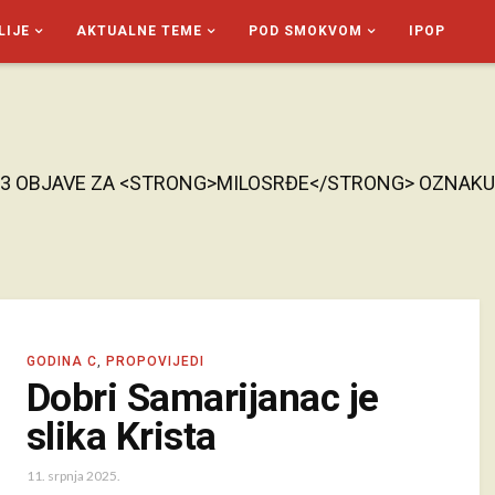
LIJE
AKTUALNE TEME
POD SMOKVOM
IPOP
3 OBJAVE ZA <STRONG>MILOSRĐE</STRONG> OZNAKU
GODINA C
,
PROPOVIJEDI
Dobri Samarijanac je
slika Krista
11. srpnja 2025.