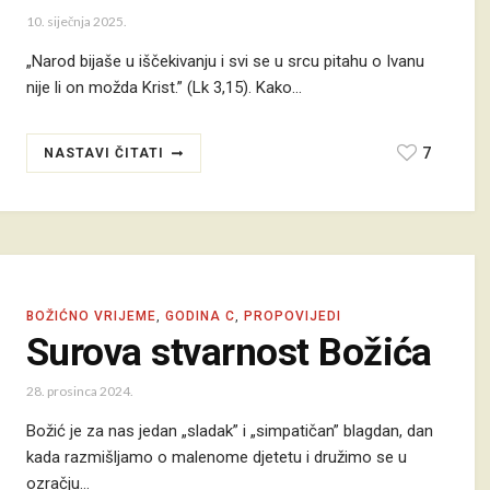
10. siječnja 2025.
„Narod bijaše u iščekivanju i svi se u srcu pitahu o Ivanu
nije li on možda Krist.” (Lk 3,15). Kako…
7
NASTAVI ČITATI
BOŽIĆNO VRIJEME
,
GODINA C
,
PROPOVIJEDI
Surova stvarnost Božića
28. prosinca 2024.
Božić je za nas jedan „sladak” i „simpatičan” blagdan, dan
kada razmišljamo o malenome djetetu i družimo se u
ozračju…