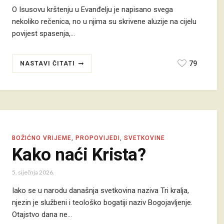
O Isusovu krštenju u Evanđelju je napisano svega
nekoliko rečenica, no u njima su skrivene aluzije na cijelu
povijest spasenja,…
79
NASTAVI ČITATI
BOŽIĆNO VRIJEME
,
PROPOVIJEDI
,
SVETKOVINE
Kako naći Krista?
5. siječnja 2026.
Iako se u narodu današnja svetkovina naziva Tri kralja,
njezin je službeni i teološko bogatiji naziv Bogojavljenje.
Otajstvo dana ne…