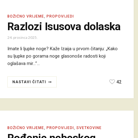
BOŽIĆNO VRIJEME
,
PROPOVIJEDI
Razlozi Isusova dolaska
24. prosinca 2025.
Imate li ljupke noge? Kaže Izaija u prvom čitanju: „Kako
su ljupke po gorama noge glasonoše radosti koji
oglašava mir...”…
42
NASTAVI ČITATI
BOŽIĆNO VRIJEME
,
PROPOVIJEDI
,
SVETKOVINE