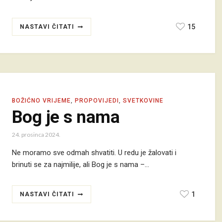
15
NASTAVI ČITATI
BOŽIĆNO VRIJEME
,
PROPOVIJEDI
,
SVETKOVINE
Bog je s nama
24. prosinca 2024.
Ne moramo sve odmah shvatiti. U redu je žalovati i
brinuti se za najmilije, ali Bog je s nama –…
1
NASTAVI ČITATI