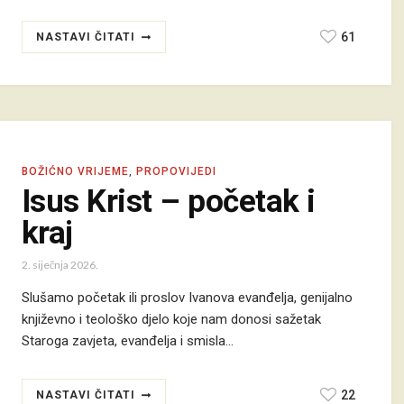
61
NASTAVI ČITATI
BOŽIĆNO VRIJEME
,
PROPOVIJEDI
Isus Krist – početak i
kraj
2. siječnja 2026.
Slušamo početak ili proslov Ivanova evanđelja, genijalno
književno i teološko djelo koje nam donosi sažetak
Staroga zavjeta, evanđelja i smisla…
22
NASTAVI ČITATI