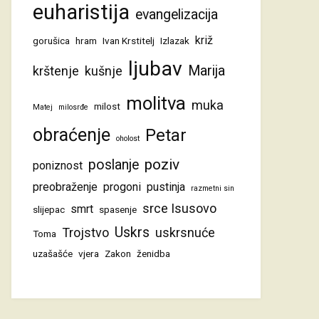
euharistija
evangelizacija
križ
gorušica
hram
Ivan Krstitelj
Izlazak
ljubav
Marija
krštenje
kušnje
molitva
muka
milost
Matej
milosrđe
obraćenje
Petar
oholost
poziv
poslanje
poniznost
preobraženje
progoni
pustinja
razmetni sin
srce Isusovo
smrt
slijepac
spasenje
Uskrs
Trojstvo
uskrsnuće
Toma
uzašašće
vjera
Zakon
ženidba