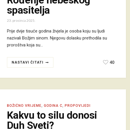
Rođenje nebeskog
spasitelja
23. prosinca 2025.
Prije dvije tisuće godina živjela je osoba koju su ljudi
nazivali Božjim sinom. Njegovu dolasku prethodila su
proroštva koja su…
40
NASTAVI ČITATI
BOŽIĆNO VRIJEME
,
GODINA C
,
PROPOVIJEDI
Kakvu to silu donosi
Duh Sveti?