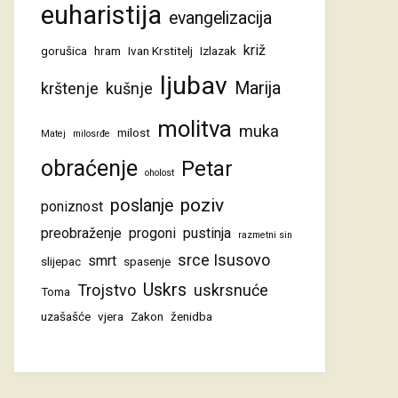
euharistija
evangelizacija
križ
gorušica
hram
Ivan Krstitelj
Izlazak
ljubav
Marija
krštenje
kušnje
molitva
muka
milost
Matej
milosrđe
obraćenje
Petar
oholost
poziv
poslanje
poniznost
preobraženje
progoni
pustinja
razmetni sin
srce Isusovo
smrt
slijepac
spasenje
Uskrs
Trojstvo
uskrsnuće
Toma
uzašašće
vjera
Zakon
ženidba