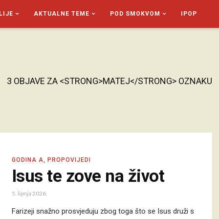
LIJE
AKTUALNE TEME
POD SMOKVOM
IPOP
3 OBJAVE ZA <STRONG>MATEJ</STRONG> OZNAKU
GODINA A
,
PROPOVIJEDI
Isus te zove na život
5. lipnja 2026.
Farizeji snažno prosvjeduju zbog toga što se Isus druži s