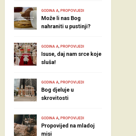
,
GODINA A
PROPOVIJEDI
Može li nas Bog
nahraniti u pustinji?
,
GODINA A
PROPOVIJEDI
Isuse, daj nam srce koje
sluša!
,
GODINA A
PROPOVIJEDI
Bog djeluje u
skrovitosti
,
GODINA A
PROPOVIJEDI
Propovijed na mladoj
misi