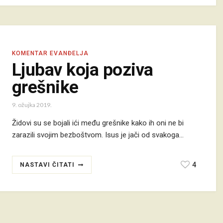
KOMENTAR EVANĐELJA
Ljubav koja poziva
grešnike
9. ožujka 2019.
Židovi su se bojali ići među grešnike kako ih oni ne bi
zarazili svojim bezboštvom. Isus je jači od svakoga…
4
NASTAVI ČITATI