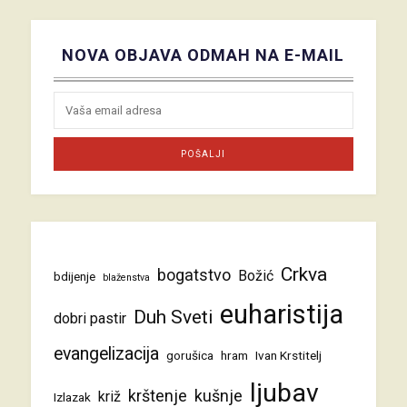
NOVA OBJAVA ODMAH NA E-MAIL
Crkva
bogatstvo
Božić
bdijenje
blaženstva
euharistija
Duh Sveti
dobri pastir
evangelizacija
gorušica
hram
Ivan Krstitelj
ljubav
krštenje
kušnje
križ
Izlazak