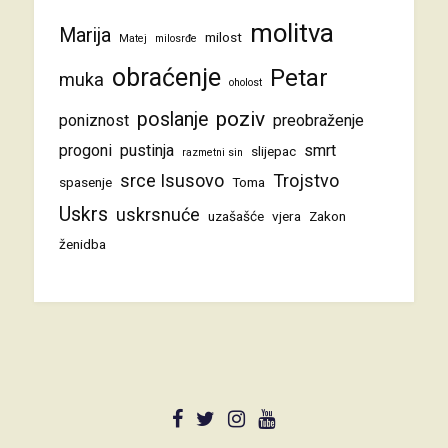
molitva
Marija
milost
Matej
milosrđe
obraćenje
Petar
muka
oholost
poziv
poslanje
poniznost
preobraženje
progoni
pustinja
smrt
slijepac
razmetni sin
srce Isusovo
Trojstvo
spasenje
Toma
Uskrs
uskrsnuće
uzašašće
vjera
Zakon
ženidba