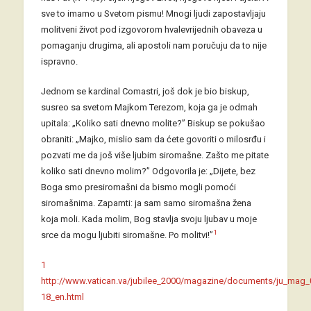
sve to imamo u Svetom pismu! Mnogi ljudi zapostavljaju
molitveni život pod izgovorom hvalevrijednih obaveza u
pomaganju drugima, ali apostoli nam poručuju da to nije
ispravno.
Jednom se kardinal Comastri, još dok je bio biskup,
susreo sa svetom Majkom Terezom, koja ga je odmah
upitala: „Koliko sati dnevno molite?” Biskup se pokušao
obraniti: „Majko, mislio sam da ćete govoriti o milosrđu i
pozvati me da još više ljubim siromašne. Zašto me pitate
koliko sati dnevno molim?” Odgovorila je: „Dijete, bez
Boga smo presiromašni da bismo mogli pomoći
siromašnima. Zapamti: ja sam samo siromašna žena
koja moli. Kada molim, Bog stavlja svoju ljubav u moje
1
srce da mogu ljubiti siromašne. Po molitvi!”
1
http://www.vatican.va/jubilee_2000/magazine/documents/ju_mag
18_en.html