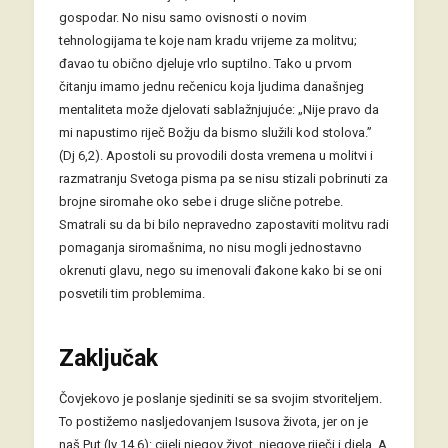
gospodar. No nisu samo ovisnosti o novim
tehnologijama te koje nam kradu vrijeme za molitvu;
đavao tu obično djeluje vrlo suptilno. Tako u prvom
čitanju imamo jednu rečenicu koja ljudima današnjeg
mentaliteta može djelovati sablažnjujuće: „Nije pravo da
mi napustimo riječ Božju da bismo služili kod stolova.”
(Dj 6,2). Apostoli su provodili dosta vremena u molitvi i
razmatranju Svetoga pisma pa se nisu stizali pobrinuti za
brojne siromahe oko sebe i druge slične potrebe.
Smatrali su da bi bilo nepravedno zapostaviti molitvu radi
pomaganja siromašnima, no nisu mogli jednostavno
okrenuti glavu, nego su imenovali đakone kako bi se oni
posvetili tim problemima.
Zaključak
Čovjekovo je poslanje sjediniti se sa svojim stvoriteljem.
To postižemo nasljedovanjem Isusova života, jer on je
naš Put (Iv 14,6): cijeli njegov život, njegove riječi i djela. A