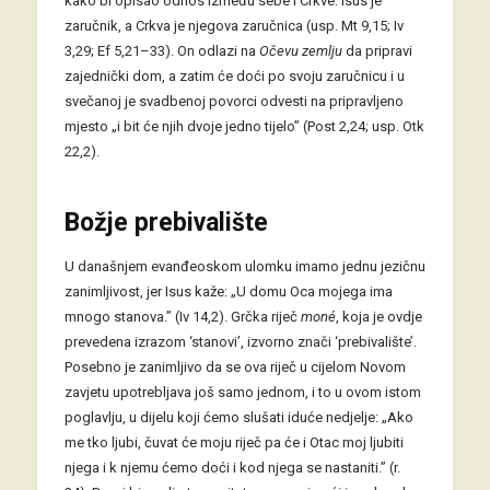
kako bi opisao odnos između sebe i Crkve: Isus je
zaručnik, a Crkva je njegova zaručnica (usp. Mt 9,15; Iv
3,29; Ef 5,21–33). On odlazi na
Očevu zemlju
da pripravi
zajednički dom, a zatim će doći po svoju zaručnicu i u
svečanoj je svadbenoj povorci odvesti na pripravljeno
mjesto „i bit će njih dvoje jedno tijelo” (Post 2,24; usp. Otk
22,2).
Božje prebivalište
U današnjem evanđeoskom ulomku imamo jednu jezičnu
zanimljivost, jer Isus kaže: „U domu Oca mojega ima
mnogo stanova.” (Iv 14,2). Grčka riječ
moné
, koja je ovdje
prevedena izrazom ‘stanovi’, izvorno znači ‘prebivalište’.
Posebno je zanimljivo da se ova riječ u cijelom Novom
zavjetu upotrebljava još samo jednom, i to u ovom istom
poglavlju, u dijelu koji ćemo slušati iduće nedjelje: „Ako
me tko ljubi, čuvat će moju riječ pa će i Otac moj ljubiti
njega i k njemu ćemo doći i kod njega se nastaniti.” (r.