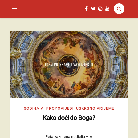
SAGUD.XYZ
GODINA A
,
PROPOVIJEDI
,
USKRSNO VRIJEME
Kako doći do Boga?
Peta vazmena nedjelja – A