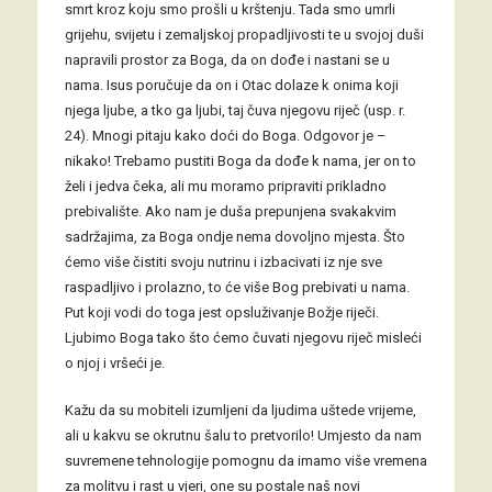
smrt kroz koju smo prošli u krštenju. Tada smo umrli
grijehu, svijetu i zemaljskoj propadljivosti te u svojoj duši
napravili prostor za Boga, da on dođe i nastani se u
nama. Isus poručuje da on i Otac dolaze k onima koji
njega ljube, a tko ga ljubi, taj čuva njegovu riječ (usp. r.
24). Mnogi pitaju kako doći do Boga. Odgovor je –
nikako! Trebamo pustiti Boga da dođe k nama, jer on to
želi i jedva čeka, ali mu moramo pripraviti prikladno
prebivalište. Ako nam je duša prepunjena svakakvim
sadržajima, za Boga ondje nema dovoljno mjesta. Što
ćemo više čistiti svoju nutrinu i izbacivati iz nje sve
raspadljivo i prolazno, to će više Bog prebivati u nama.
Put koji vodi do toga jest opsluživanje Božje riječi.
Ljubimo Boga tako što ćemo čuvati njegovu riječ misleći
o njoj i vršeći je.
Kažu da su mobiteli izumljeni da ljudima uštede vrijeme,
ali u kakvu se okrutnu šalu to pretvorilo! Umjesto da nam
suvremene tehnologije pomognu da imamo više vremena
za molitvu i rast u vjeri, one su postale naš novi