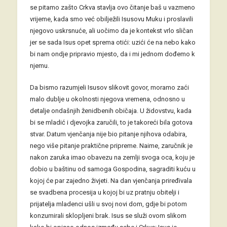
se pitamo zašto Crkva stavlja ovo čitanje baš u vazmeno
vrijeme, kada smo već obilježili Isusovu Muku i proslavili
njegovo uskrsnuće, ali uočimo da je kontekst vrlo sličan
jer se sada Isus opet sprema otići: uzići će na nebo kako
bi nam ondje pripravio mjesto, da i mi jednom dođemo k
njemu.
Da bismo razumjeli Isusov slikovit govor, moramo zaći
malo dublje u okolnosti njegova vremena, odnosno u
detalje ondašnjih ženidbenih običaja. U židovstvu, kada
bi se mladić i djevojka zaručili, to je takoreći bila gotova
stvar. Datum vjenčanja nije bio pitanje njihova odabira,
nego više pitanje praktične pripreme. Naime, zaručnik je
nakon zaruka imao obavezu na zemlji svoga oca, koju je
dobio u baštinu od samoga Gospodina, sagraditi kuću u
kojoj će par zajedno živjeti. Na dan vjenčanja priređivala
se svadbena procesija u kojoj bi uz pratnju obitelji i
prijatelja mladenci ušli u svoj novi dom, gdje bi potom
konzumirali sklopljeni brak. Isus se služi ovom slikom