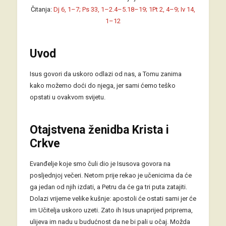
Čitanja:
Dj 6, 1–7; Ps 33, 1–2.4–5.18–19; 1Pt 2, 4–9; Iv 14,
1–12
Uvod
Isus govori da uskoro odlazi od nas, a Tomu zanima
kako možemo doći do njega, jer sami ćemo teško
opstati u ovakvom svijetu.
Otajstvena ženidba Krista i
Crkve
Evanđelje koje smo čuli dio je Isusova govora na
posljednjoj večeri. Netom prije rekao je učenicima da će
ga jedan od njih izdati, a Petru da će ga tri puta zatajiti.
Dolazi vrijeme velike kušnje: apostoli će ostati sami jer će
im Učitelja uskoro uzeti. Zato ih Isus unaprijed priprema,
ulijeva im nadu u budućnost da ne bi pali u očaj. Možda