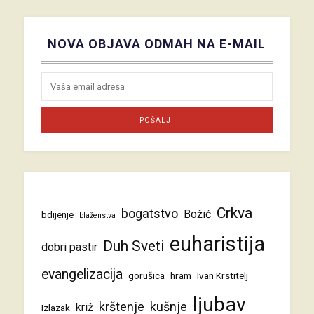
NOVA OBJAVA ODMAH NA E-MAIL
Crkva
bogatstvo
Božić
bdijenje
blaženstva
euharistija
Duh Sveti
dobri pastir
evangelizacija
gorušica
hram
Ivan Krstitelj
ljubav
krštenje
kušnje
križ
Izlazak