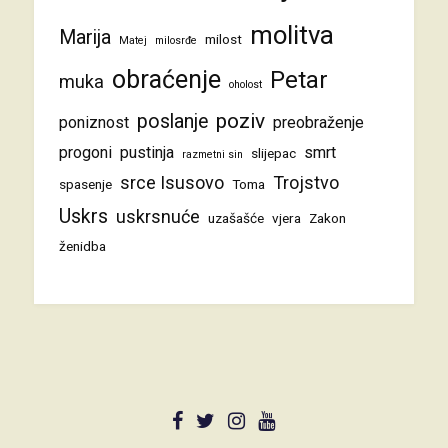
molitva
Marija
milost
Matej
milosrđe
obraćenje
Petar
muka
oholost
poziv
poslanje
poniznost
preobraženje
progoni
pustinja
smrt
slijepac
razmetni sin
srce Isusovo
Trojstvo
spasenje
Toma
Uskrs
uskrsnuće
uzašašće
vjera
Zakon
ženidba