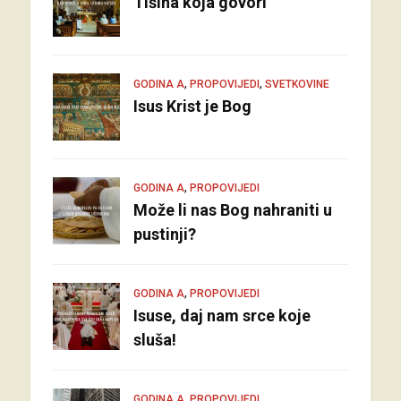
Tišina koja govori
,
,
GODINA A
PROPOVIJEDI
SVETKOVINE
Isus Krist je Bog
,
GODINA A
PROPOVIJEDI
Može li nas Bog nahraniti u
pustinji?
,
GODINA A
PROPOVIJEDI
Isuse, daj nam srce koje
sluša!
,
GODINA A
PROPOVIJEDI