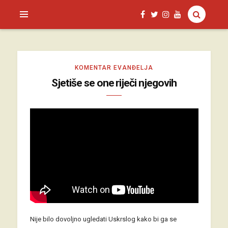
SAGUD.XYZ
KOMENTAR EVANĐELJA
Sjetiše se one riječi njegovih
Nije bilo dovoljno ugledati Uskrslog kako bi ga se