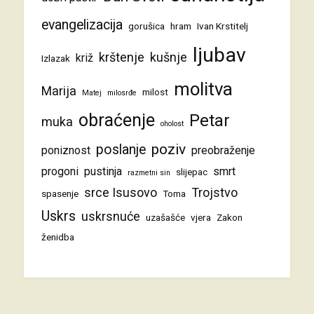
evangelizacija
gorušica
hram
Ivan Krstitelj
ljubav
krštenje
kušnje
križ
Izlazak
molitva
Marija
milost
Matej
milosrđe
obraćenje
Petar
muka
oholost
poziv
poslanje
poniznost
preobraženje
progoni
pustinja
smrt
slijepac
razmetni sin
srce Isusovo
Trojstvo
spasenje
Toma
Uskrs
uskrsnuće
uzašašće
vjera
Zakon
ženidba