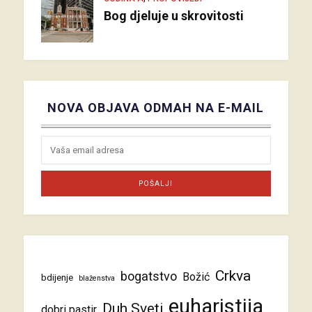
Bog djeluje u skrovitosti
NOVA OBJAVA ODMAH NA E-MAIL
Crkva
bogatstvo
Božić
bdijenje
blaženstva
euharistija
Duh Sveti
dobri pastir