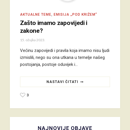
AKTUALNE TEME
,
EMISIJA „POD KRIŽEM”
Zašto imamo zapovijedi i
zakone?
15. ožujka 2023.
Većinu zapovijedi i pravila koja imamo nisu ljudi
izmislili, nego su ona utkana u temelje našeg
postojanja, postoje oduvijek i…
NASTAVI ČITATI
3
NAJNOVIJE OBJAVE