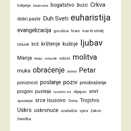
Crkva
bogatstvo
Božić
bdijenje
blaženstva
euharistija
Duh Sveti
dobri pastir
evangelizacija
gorušica
hram
Ivan Krstitelj
ljubav
krštenje
kušnje
križ
Izlazak
molitva
Marija
milost
Matej
milosrđe
obraćenje
Petar
muka
oholost
poziv
poslanje
poniznost
preobraženje
progoni
pustinja
smrt
slijepac
razmetni sin
srce Isusovo
Trojstvo
spasenje
Toma
Uskrs
uskrsnuće
uzašašće
vjera
Zakon
ženidba