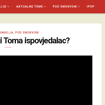
LIJE
AKTUALNE TEME
POD SMOKVOM
IPOP
ANĐELJA
,
POD SMOKVOM
li Toma ispovjedalac?