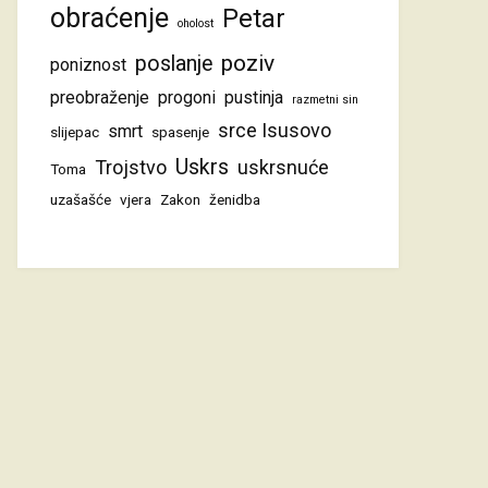
obraćenje
Petar
oholost
poziv
poslanje
poniznost
preobraženje
progoni
pustinja
razmetni sin
srce Isusovo
smrt
slijepac
spasenje
Uskrs
Trojstvo
uskrsnuće
Toma
uzašašće
vjera
Zakon
ženidba