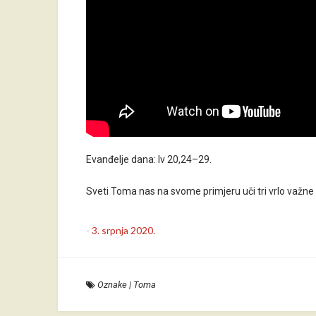
Evanđelje dana: Iv 20,24–29.
Sveti Toma nas na svome primjeru uči tri vrlo važne st
-
3. srpnja 2020.
Oznake
|
Toma