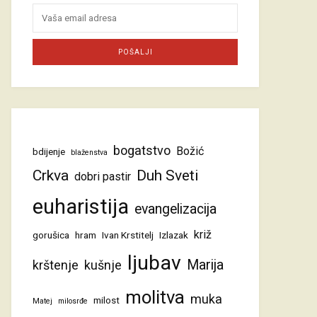
bogatstvo
Božić
bdijenje
blaženstva
Crkva
Duh Sveti
dobri pastir
euharistija
evangelizacija
križ
gorušica
hram
Ivan Krstitelj
Izlazak
ljubav
Marija
krštenje
kušnje
molitva
muka
milost
Matej
milosrđe