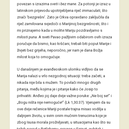
povezan s izrazima
sveti
i
bez mane
. Za potonji je izraz u
latinskom prijevodu upotrijebljena riječ
immaculati
, što
znači ‘bezgrešni’. Zato je Crkva opravdano zaključila da
riječ
zamilovana
svjedoči o Marijinoj bezgrešnosti, što i
mi priznajemo kada u molitvi Mariju pozdravljamo s
milosti puna
. A sveti Pavao pažljivim odabirom ovih izraza
poručuje da bismo, kao kršćani, trebali biti poput Marije i
živjeti bez grijeha, neporočno, jer nam je dana Božja
milost koja to omogućuje.
U današnjem je evanđeoskom ulomku vidljivo da se
Marija nalazi u vrlo nezgodnoj situaciji: treba začeti, a
nikada nije bila s mužem. To povlači mnogo drugih
pitanja, među kojima je i pitanje kako će Josip to
prihvatiti. Anđeo joj daje dvije važne poruke: „Ne boj se!” i
„Bogu ništa nije nemoguće!” (Lk 1,30.37). Vjerujem da su
ove dvije rečenice Mariji postale trajna misao vodilja u
daljnjem životu, u svim onim mučnim trenucima koje je
zbog Isusa morala proživljavati, u situacijama kao što su
težak porod u Betlehemu, progon u Egipat, gubitak i