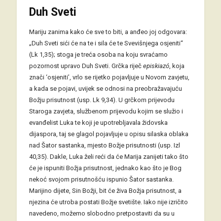
Duh Sveti
Mariju zanima kako će sve to biti, a anđeo joj odgovara:
„Duh Sveti sići će na te i sila će te Svevišnjega osjeniti“
(Lk 1,35); stoga je treća osoba na koju svraćamo
pozornost upravo Duh Sveti. Grčka riječ
episkiazó
, koja
znači ‘osjeniti’, vrlo se rijetko pojavljuje u Novom zavjetu,
a kada se pojavi, uvijek se odnosi na preobražavajuću
Božju prisutnost (usp. Lk 9,34). U grčkom prijevodu
Staroga zavjeta, službenom prijevodu kojim se služio i
evanđelist Luka te koji je upotrebljavala židovska
dijaspora, taj se glagol pojavljuje u opisu silaska oblaka
nad Šator sastanka, mjesto Božje prisutnosti (usp. Izl
40,35). Dakle, Luka želi reći da će Marija zanijeti tako što
će je ispuniti Božja prisutnost, jednako kao što je Bog
nekoć svojom prisutnošću ispunio Šator sastanka.
Marijino dijete, Sin Božji, bit će živa Božja prisutnost, a
njezina će utroba postati Božje svetište. Iako nije izričito
navedeno, možemo slobodno pretpostaviti da su u