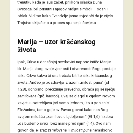
trenutku kada je Isus začet, prilikom silaska Duha
Svetoga, bili prisutni i njegovi vidljivi simboli – oganj i
oblak. Vidimo kako Evanđelje jasno svjedoči da je cijelo
Trojstvo uključeno u proces spasenja čovjeka.
Marija – uzor kršćanskog
života
Ipak, Crkva u današnjoj svetkovini napose ističe Marijin
lik. Marija zbog svoje vjernosti i otvorenosti Bogu postaje
slika Crkve kakva bi ona trebala biti te slika kršćanskog
života. Anđeo je pozdravlja izrazom „milosti puna” (Ef
1,28), odnosno, precizinije prevedno, obraća joj se riječju
zamilovana
(grč.
haritoó
). Ovaj se glagol u cijelom Novom
zavjetu upotrebljava još samo jednom, i to u poslanici
Efežanima, tamo gdje sv. Pavao govori kako nas Bog
svojom milošću „zamilova u Ljubljenom” (Ef 1,6) i izabra
„da budemo sveti i bez mane pred njim” (r. 4). Ovo nam
govori da je izraz
zamilovana
ili
milosti puna
neraskidivo