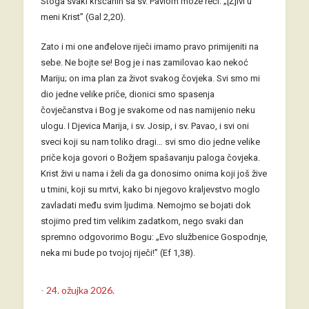
Stoga svaki kršćanin sa sv. Pavlom može reći: „[Ž]ivi u
meni Krist” (Gal 2,20).
Zato i mi one anđelove riječi imamo pravo primijeniti na
sebe. Ne bojte se! Bog je i nas zamilovao kao nekoć
Mariju; on ima plan za život svakog čovjeka. Svi smo mi
dio jedne velike priče, dionici smo spasenja
čovječanstva i Bog je svakome od nas namijenio neku
ulogu. I Djevica Marija, i sv. Josip, i sv. Pavao, i svi oni
sveci koji su nam toliko dragi… svi smo dio jedne velike
priče koja govori o Božjem spašavanju paloga čovjeka.
Krist živi u nama i želi da ga donosimo onima koji još žive
u tmini, koji su mrtvi, kako bi njegovo kraljevstvo moglo
zavladati među svim ljudima. Nemojmo se bojati dok
stojimo pred tim velikim zadatkom, nego svaki dan
spremno odgovorimo Bogu: „Evo službenice Gospodnje,
neka mi bude po tvojoj riječi!” (Ef 1,38).
-
24. ožujka 2026.