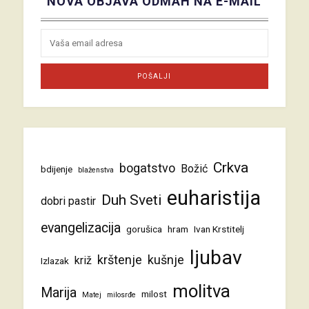
NOVA OBJAVA ODMAH NA E-MAIL
Crkva
bogatstvo
Božić
bdijenje
blaženstva
euharistija
Duh Sveti
dobri pastir
evangelizacija
gorušica
hram
Ivan Krstitelj
ljubav
krštenje
kušnje
križ
Izlazak
molitva
Marija
milost
Matej
milosrđe