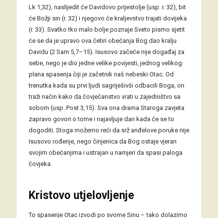
Lk 1,32), naslijedit će Davidovo prijestolje (usp. r. 32), bit
će Božji sin (r. 32) i njegovo će kraljevstvo trajati dovijeka
(r. 33). Svatko tko malo bolje poznaje Sveto pismo sjetit
će se da je upravo ova četiri obećanja Bog dao kralju
Davidu (2 Sam 5,7–15). Isusovo začeće nije događaj za
sebe, nego je dio jedne velike povijesti, jednog velikog
plana spasenja čiji je začetnik naš nebeski Otac. Od
trenutka kada su prvi ljudi sagriješivši odbacili Boga, on
traži način kako da čovječanstvo vrati u zajedništvo sa
sobom (usp. Post 3,15). Sva ona drama Staroga zavjeta
zapravo govori o tome i najavljuje dan kada će se to
dogoditi. Stoga možemo reći da srž anđelove poruke nije
Isusovo rođenje, nego činjenica da Bog ostaje vjeran
svojim obećanjima i ustrajan u namjeri da spasi paloga
čovjeka.
Kristovo utjelovljenje
To spasenje Otac izvodi po svome Sinu – tako dolazimo