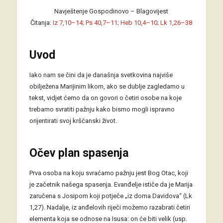
Navještenje Gospodinovo – Blagovijest
Čitanja:
Iz 7,10–14; Ps 40,7–11; Heb 10,4–10; Lk 1,26–38
Uvod
Iako nam se čini da je današnja svetkovina najviše
obilježena Marijinim likom, ako se dublje zagledamo u
tekst, vidjet ćemo da on govori o četiri osobe na koje
trebamo svratiti pažnju kako bismo mogli ispravno
orijentirati svoj kršćanski život.
Očev plan spasenja
Prva osoba na koju svraćamo pažnju jest Bog Otac, koji
je začetnik našega spasenja. Evanđelje ističe da je Marija
zaručena s Josipom koji potječe „iz doma Davidova“ (Lk
1,27). Nadalje, iz anđelovih riječi možemo razabrati četiri
elementa koja se odnose na Isusa: on će biti velik (usp.