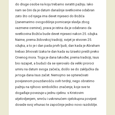
do druge osobe na koju trebamo svratiti pažnju. Iako
nam se čini da je datum današnje svetkovine odabran
zato što od njega ima devet mjeseci do Božića
(zanemarimo ovogodišnje pomicanje slavlja zbog
vazmene osmine), prava je istina da je odabrano da
svetkovina Božića bude devet mjeseci nakon 25. ožujka.
Naime, prema židovskoj tradiciji, svijet je stvoren 25.
ožujka, a to je i dan pada prvih ljudi, dan kada je Abraham
trebao žrtvovati Izaka te dan kada su Izraelci prešli preko
Crvenog mora. Toga je dana također, prema tradiciji, Isus
bio razapet, a budući da se vjerovalo da veliki proroci
umiru na datum svoga začeća, došlo se do zaključka da
je toga dana Isus začet. Nemojmo se opterećivati
povijesnom pouzdanošću ovih tvrdnji, nego obratimo
pažnju na njihovo simboličko značenje, koje sve te
događaje povezuje u jednu cjelinu: s Kristovim
utjelovljenjem, smrću i uskrsnućem cjelokupna povijest
doseže svoj vrhunac te započinje jedno novo razdoblje.