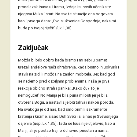
pronalazak Isusa u Hramu, izdaja Isusovih učenika te
njegova Muka i smrt. Na sve te situacije ona odgovara
kao i prvoga dana: „Evo službenice Gospodnje, neka mi
bude po tvojoj riječi!” (Lk 1,38).
Zaključak
Možda bi bilo dobro kada bismo i mi sebi u pamet
urezali anđelove riječi ohrabrenja, kada bismo ih uokvirili i
stavili na zid ili možda na zaslon mobitela. Jer, kad god
se nađemo pred ozbiljnim problemima, naša je prva
reakcija obično strah i panika: „Kako ću? To je
nemoguće!” No Marija je bila puna milosti jer je bila
otvorena Bogu, a nastavila je biti takva i nakon poroda.
Na svakoga je od nas, kad smo primili sakramente
krštenja i krizme, sišao Duh Sveti i sila nas je Svevišnjega
osjenila (usp. Lk 1,35). Tada se Isus nije utjelovio, kao u
Mariji, ali je postao trajno duhovno prisutan u nama.