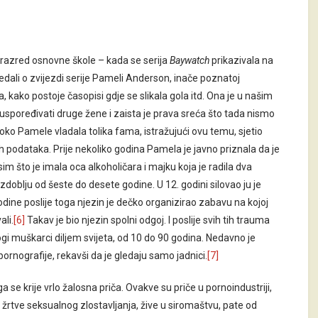
i razred osnovne škole – kada se serija
Baywatch
prikazivala na
redali o zvijezdi serije Pameli Anderson, inače poznatoj
 kako postoje časopisi gdje se slikala gola itd. Ona je u našim
spoređivati druge žene i zaista je prava sreća što tada nismo
oko Pamele vladala tolika fama, istražujući ovu temu, sjetio
 podataka. Prije nekoliko godina Pamela je javno priznala da je
sim što je imala oca alkoholičara i majku koja je radila dva
razdoblju od šeste do desete godine. U 12. godini silovao ju je
odine poslije toga njezin je dečko organizirao zabavu na kojoj
ali.
[6]
Takav je bio njezin spolni odgoj. I poslije svih tih trauma
ogi muškarci diljem svijeta, od 10 do 90 godina. Nedavno je
 pornografije, rekavši da je gledaju samo jadnici.
[7]
a se krije vrlo žalosna priča. Ovakve su priče u pornoindustriji,
 žrtve seksualnog zlostavljanja, žive u siromaštvu, pate od