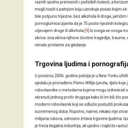
raznih spolno prenosivih i psihičkih bolesti, a konzu
mogli nositi s patnjom koju uzrokuje posao kojim se
bile potpuno trijezne, bez alkohola ili droge, jamčim 
pornoglumica izjavila da je 75 posto njezinih kolegi
utjecajem droge ili alkohola.
[9]
Iz svega se ovoga mož
skriva: ona skriva njihove životne tragedije, traume, o
nimalo privlačne za gledanje.
Trgovina ljudima i pornografij
U prosincu 2006. godine policija je u New Yorku uhi
sjedalu je pronađeno
Pismo Willija Lyncha
, djelo koje
robovlasnike o metodama kojima mogu izdresirati svoje
okrenuti jednog protiv drugoga kako bi im bili što posl
moderni robovlasnik koji se odlučio poslužiti proku
suvremenog doba. Ropstvo, naime, nikako nije stvar p
milijuna robova, odnosno žrtava trgovine ljudima. Iza
je treća ilegalna industrija, ali ujedno i najbrže ras