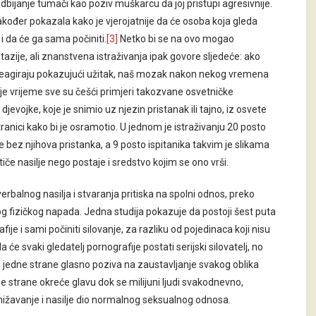
odbijanje tumači kao poziv muškarcu da joj pristupi agresivnije.
akođer pokazala kako je vjerojatnije da će osoba koja gleda
i da će ga sama počiniti.
[3]
Netko bi se na ovo mogao
ntazije, ali znanstvena istraživanja ipak govore sljedeće: ako
reagiraju pokazujući užitak, naš mozak nakon nekog vremena
ije vrijeme sve su češći primjeri takozvane osvetničke
jevojke, koje je snimio uz njezin pristanak ili tajno, iz osvete
tranici kako bi je osramotio. U jednom je istraživanju 20 posto
ene bez njihova pristanka, a 9 posto ispitanika takvim je slikama
če nasilje nego postaje i sredstvo kojim se ono vrši.
d verbalnog nasilja i stvaranja pritiska na spolni odnos, preko
vog fizičkog napada. Jedna studija pokazuje da postoji šest puta
je i sami počiniti silovanje, za razliku od pojedinaca koji nisu
 će svaki gledatelj pornografije postati serijski silovatelj, no
s jedne strane glasno poziva na zaustavljanje svakog oblika
ge strane okreće glavu dok se milijuni ljudi svakodnevno,
onižavanje i nasilje dio normalnog seksualnog odnosa.