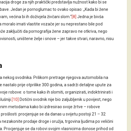
macija droge za njih praktički predstavlja nužnost kako bi se
 bave. Jedan je pornoglumac to ovako opisao: „Kada bi žene
vam, većina bi ih doživjela živčani slom.“
[8]
Jedna je bivša
ca moralo imati vlastite vozače jer su neprestano bile pod
e zaključiti da pornografija žene zapravo ne otkriva, nego
visnosti, uništene želje i snove – jer takve stvari, naravno, nisu
a
tila nekog svodnika. Prilikom pretrage njegova automobila na
 je nastalo prije otprilike 300 godina, a sadrži detaljne upute za
 robove: o tome kako ih slomiti, organizirati, indoktrinirati i
ušniji.
[10]
Dotični svodnik nije bio zaljubljenik u povijest, nego
šanim metodama kako bi izdresirao svoje žrtve – robove
rošlosti: procjenjuje se da danas u svijetu postoji 21 – 32
 nezakonite prodaje droge i oružja, trgovina ljudima po veličini
tuća. Procjenjuje se da robovi svojim vlasnicima donose prihod od