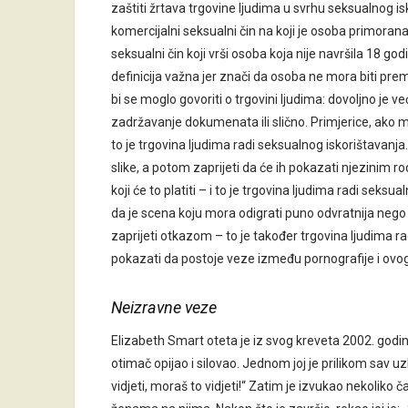
zaštiti žrtava trgovine ljudima u svrhu seksualnog is
komercijalni seksualni čin na koji je osoba primorana 
seksualni čin koji vrši osoba koja nije navršila 18 god
definicija važna jer znači da osoba ne mora biti prem
bi se moglo govoriti o trgovini ljudima: dovoljno je 
zadržavanje dokumenata ili slično. Primjerice, ako mu
to je trgovina ljudima radi seksualnog iskorištavanj
slike, a potom zaprijeti da će ih pokazati njezinim r
koji će to platiti – i to je trgovina ljudima radi sek
da je scena koju mora odigrati puno odvratnija nego
zaprijeti otkazom – to je također trgovina ljudima 
pokazati da postoje veze između pornografije i ovog 
Neizravne veze
Elizabeth Smart oteta je iz svog kreveta 2002. godine
otimač opijao i silovao. Jednom joj je prilikom sav u
vidjeti, moraš to vidjeti!“ Zatim je izvukao nekoliko 