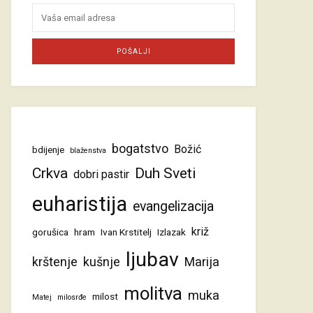
bogatstvo
Božić
bdijenje
blaženstva
Crkva
Duh Sveti
dobri pastir
euharistija
evangelizacija
križ
gorušica
hram
Ivan Krstitelj
Izlazak
ljubav
krštenje
kušnje
Marija
molitva
muka
milost
Matej
milosrđe