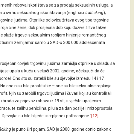
remenih robova iskorištava se za prodaju seksualnih usluga, a
ima u svrhu seksualnog iskorištavanja (engl.
sex trafficking
),
rgovine ljudima. Otprilike polovicu žrtava ovog tipa trgovine
roja čine žene, dok prosječna dob koju dožive žrtve takve
se služe trgovci seksualnim robljem hinjenje romantičnog
egzotičnim zemljama: samo u SAD-u 300.000 adolescenata
rosječan čovjek trgovinu ljudima zamišlja otprilike u skladu sa
ja je upala u kuću u veljači 2002. godine, očekujući da će
ordel. Ono što su zatekli bile su djevojke između 14 i 17
 one nisu bile prostitutke – one su bile seksualne ropkinje.
ofit. Njih su zarobili trgovci ljudima i čuvari koji su kontrolirali
ju broda za prijevoz robova iz 19.st., s vječito upaljenim
e, te zalihu penicilina, pilula za dan poslije i mizoprostola
 Djevojke su bile blijede, iscrpljene i pothranjene.“
[12]
ficking
je puno širi pojam. SAD je 2000. godine donio zakon o