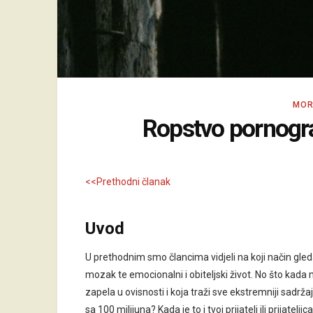
MOR
Ropstvo pornogra
<<Prethodni članak
Uvod
U prethodnim smo člancima vidjeli na koji način gled
mozak te emocionalni i obiteljski život. No što kada n
zapela u ovisnosti i koja traži sve ekstremniji sadrž
sa 100 milijuna? Kada je to i tvoj prijatelj ili prijatelji