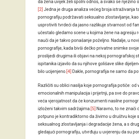
da žena uvijek želi spolni odnos, a svako se njezino 
[2]
Jedna je druga analiza većeg broja istraživanja t
pornografiju podržavati seksualno zlostavljanje, kao 
usprotiviti tvrdeći da jasno razlikuje stvarnost od fa
učestalo gledamo scene u kojima žene na agresiju 
nauči da je takvo ponašanje poželjno. Nadalje, u nov
pornografije, kada bivši dečko privatne snimke svoje d
proslijedi drugima ili objavi na nekoj pornografskoj s
ispitanika izjavilo da su njihove golišave slike dijelj
bilo ucijenjeno.
[4]
Dakle, pornografija ne samo da poti
Različiti su oblici nasilja koje pornografija potiče: o
emocionalnih manipulacija i prijetnji, pa sve do pra
veća vjerojatnost da će konzumenti nasilne pornografi
izloženi takvim sadržajima.
[5]
Naravno, to ne znači da
potpuno je kontradiktorno da živimo u društvu koje 
seksualnog zlostavljanja i degradacije žena, a s dru
gledajući pornografiju, utvrđuju u uvjerenju da su p