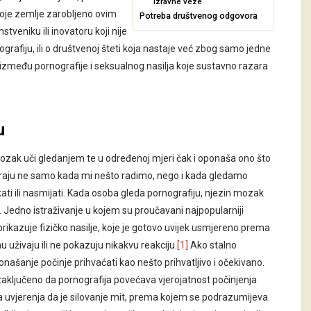
Izravne veze
tvoje zemlje zarobljeno ovim
Potreba društvenog odgovora
eniku ili inovatoru koji nije
grafiju, ili o društvenoj šteti koja nastaje već zbog samo jedne
i između pornografije i seksualnog nasilja koje sustavno razara
u
mozak uči gledanjem te u određenoj mjeri čak i oponaša ono što
tiviraju ne samo kada mi nešto radimo, nego i kada gledamo
ti ili nasmijati. Kada osoba gleda pornografiju, njezin mozak
 Jedno istraživanje u kojem su proučavani najpopularniji
rikazuje fizičko nasilje, koje je gotovo uvijek usmjereno prema
 uživaju ili ne pokazuju nikakvu reakciju.
[1]
Ako stalno
šanje počinje prihvaćati kao nešto prihvatljivo i očekivano.
ji zaključeno da pornografija povećava vjerojatnost počinjenja
ja uvjerenja da je silovanje mit, prema kojem se podrazumijeva