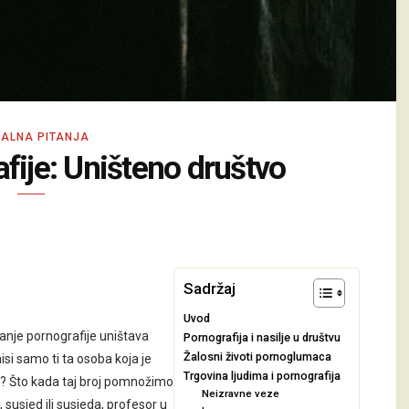
ALNA PITANJA
fije: Uništeno društvo
Sadržaj
Uvod
anje pornografije uništava
Pornografija i nasilje u društvu
Žalosni životi pornoglumaca
isi samo ti ta osoba koja je
Trgovina ljudima i pornografija
aj? Što kada taj broj pomnožimo
Neizravne veze
ca, susjed ili susjeda, profesor u