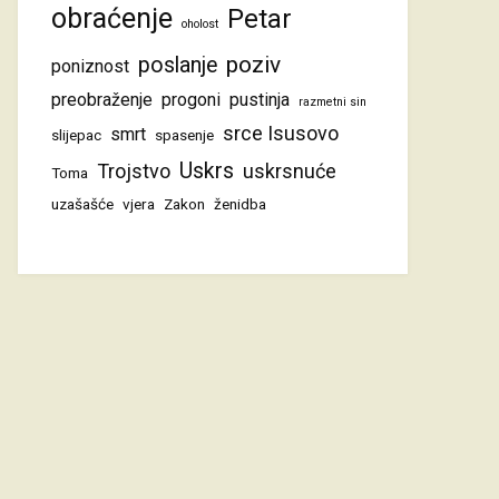
obraćenje
Petar
oholost
poziv
poslanje
poniznost
preobraženje
progoni
pustinja
razmetni sin
srce Isusovo
smrt
slijepac
spasenje
Uskrs
Trojstvo
uskrsnuće
Toma
uzašašće
vjera
Zakon
ženidba