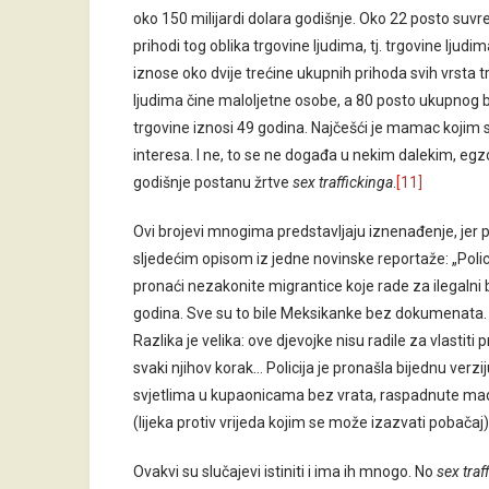
oko 150 milijardi dolara godišnje. Oko 22 posto suv
prihodi tog oblika trgovine ljudima, tj. trgovine ljud
iznose oko dvije trećine ukupnih prihoda svih vrsta t
ljudima čine maloljetne osobe, a 80 posto ukupnog b
trgovine iznosi 49 godina. Najčešći je mamac kojim 
interesa. I ne, to se ne događa u nekim dalekim, 
godišnje postanu žrtve
sex traffickinga
.
[11]
Ovi brojevi mnogima predstavljaju iznenađenje, jer p
sljedećim opisom iz jedne novinske reportaže: „Polici
pronaći nezakonite migrantice koje rade za ilegalni b
godina. Sve su to bile Meksikanke bez dokumenata. No
Razlika je velika: ove djevojke nisu radile za vlastiti pr
svaki njihov korak… Policija je pronašla bijednu verzi
svjetlima u kupaonicama bez vrata, raspadnute madrac
(lijeka protiv vrijeda kojim se može izazvati pobačaj).
Ovakvi su slučajevi istiniti i ima ih mnogo. No
sex traf