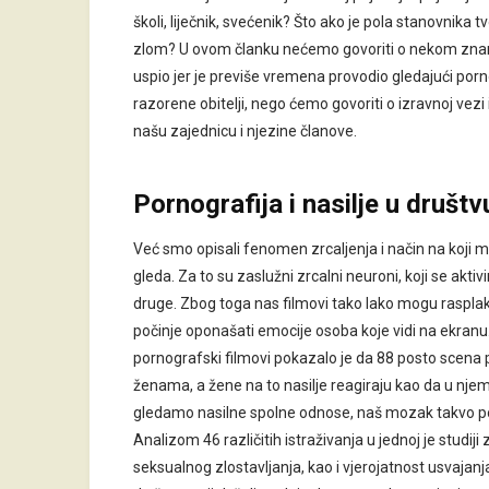
školi, liječnik, svećenik? Što ako je pola stanovnika 
zlom? U ovom članku nećemo govoriti o nekom znanstv
uspio jer je previše vremena provodio gledajući porno
razorene obitelji, nego ćemo govoriti o izravnoj vez
našu zajednicu i njezine članove.
Pornografija i nasilje u društv
Već smo opisali fenomen zrcaljenja i način na koji 
gleda. Za to su zaslužni zrcalni neuroni, koji se ak
druge. Zbog toga nas filmovi tako lako mogu rasplaka
počinje oponašati emocije osoba koje vidi na ekranu.
pornografski filmovi pokazalo je da 88 posto scena p
ženama, a žene na to nasilje reagiraju kao da u njemu
gledamo nasilne spolne odnose, naš mozak takvo pona
Analizom 46 različitih istraživanja u jednoj je studi
seksualnog zlostavljanja, kao i vjerojatnost usvajan