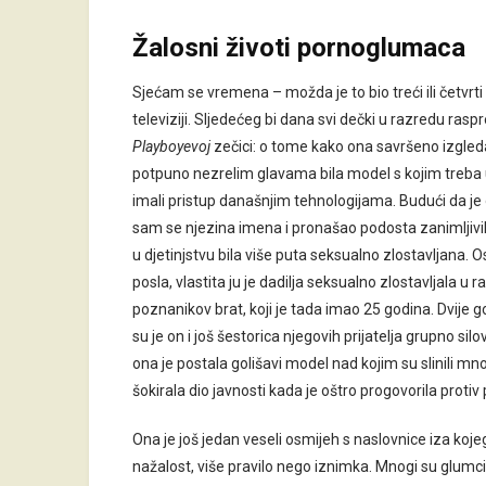
Žalosni životi pornoglumaca
Sjećam se vremena – možda je to bio treći ili četvrt
televiziji. Sljedećeg bi dana svi dečki u razredu rasp
Playboyevoj
zečici: o tome kako ona savršeno izgleda,
potpuno nezrelim glavama bila model s kojim treba u
imali pristup današnjim tehnologijama. Budući da je 
sam se njezina imena i pronašao podosta zanimljivih
u djetinjstvu bila više puta seksualno zlostavljana. O
posla, vlastita ju je dadilja seksualno zlostavljala u 
poznanikov brat, koji je tada imao 25 godina. Dvije g
su je on i još šestorica njegovih prijatelja grupno silov
ona je postala golišavi model nad kojim su slinili mn
šokirala dio javnosti kada je oštro progovorila protiv
Ona je još jedan veseli osmijeh s naslovnice iza kojeg
nažalost, više pravilo nego iznimka. Mnogi su glumci